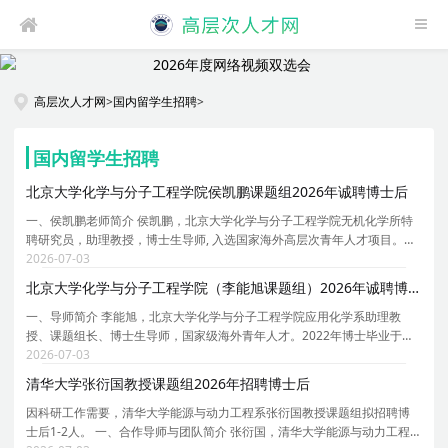
高层次人才网
>
国内留学生招聘
>
国内留学生招聘
北京大学化学与分子工程学院侯凯鹏课题组2026年诚聘博士后
一、侯凯鹏老师简介 侯凯鹏，北京大学化学与分子工程学院无机化学所特
聘研究员，助理教授，博士生导师, 入选国家海外高层次青年人才项目。本
科及硕士阶段就读于苏州大学新加坡国立大学联合培养项目，指导老师是
2026-07-03
郎建平教授、鲍晓光教授与 Wai Yip Fan 教授。2
北京大学化学与分子工程学院（李能旭课题组）2026年诚聘博士后
一、导师简介 李能旭，北京大学化学与分子工程学院应用化学系助理教
授、课题组长、博士生导师，国家级海外青年人才。2022年博士毕业于北
京大学材料科学与工程学院，师从周欢萍教授。2022-2024年在美国北卡
2026-07-03
罗来纳教堂山分校黄劲松课题组任职博士后，2024-2026
清华大学张衍国教授课题组2026年招聘博士后
因科研工作需要，清华大学能源与动力工程系张衍国教授课题组拟招聘博
士后1-2人。 一、合作导师与团队简介 张衍国，清华大学能源与动力工程