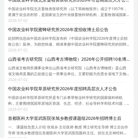
中国农业科学院北京畜牧兽医研究所（以下简称牧医所）成立于1957年，
隶属于农业农村部，是国家设立的中央级畜牧科研机构，是畜牧领域国家
战略力量。研究所紧紧围绕国家食物安全、畜产品有效供给、畜牧业高质
2026-07-02
量发展等国家重大需求，重点解决畜牧业生产中基础
中国农业科学院蜜蜂研究所2026年度招收博士后公告
此招聘信息由中国农业科学院发布的《中国农业科学院2026年度博士后招
收公告》延伸。为助您快速、精准掌握中国农业科学院蜜蜂研究所的招聘
详情， 现特别针对中国农业科学院蜜蜂研究所的岗位信息与报考要点单独
2026-07-02
说明。 为保证您获取的招聘信息完整且准确，请同
山西省考古研究院（山西考古博物馆）2026年公开招聘10名博士研究生公告
山西省文物局所属事业单位山西省考古研究院（山西考古博物馆）是山西
省文物局直属的正处级公益一类事业单位。主要职能为负责全省地下文物
的考古调查、勘探、发掘、保护和研究工作，承担中华五千年文明实证、
2026-07-02
黄河文化、一带一路考古重点课题研究等。集考古科
中国农业科学院草原研究所2026年度招聘高层次人才公告
中国农业科学院草原研究所是专门从事草牧业科学研究的国家级科研机
构，主要围绕我国草原地区资源、生态、经济、社会等科学和技术问题，
以基础前沿、共性关键技术和社会公益服务为主，重点聚焦草种质资源收
2026-07-02
集、评价、保存与利用，草新品种培育、制种与栽培研
首都医科大学宣武医院张旭乡教授课题组2026年招聘博士后
一、 课题组负责人介绍 张旭乡 主任医师 教授 博士研究生导师 博士后合作
导师 张旭乡教授现任首都医科大学宣武医院眼科主任。担任北京神经科学