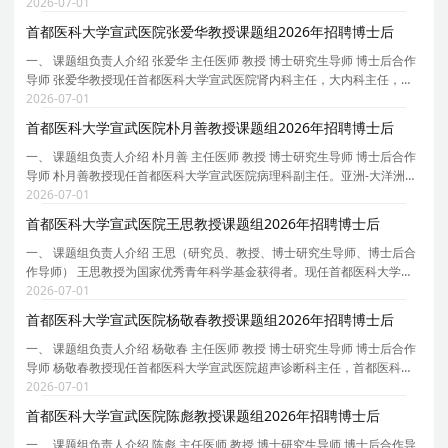
会视觉神经专委会主任委员、北京整合医学学会眼科分会副主任委员、北
2026-07-01
京市医学会眼科分会常委、中国研究型医院学会
首都医科大学宣武医院张爱华教授课题组2026年招聘博士后
一、 课题组负责人介绍 张爱华 主任医师 教授 博士研究生导师 博士后合作
导师 张爱华教授现任首都医科大学宣武医院肾内科主任，大内科主任，内
科教研室主任。中国医师协会肾脏内科医师分会委员，中国人体健康科技
2026-07-01
促进会血液净化专委会主任委员，北京医学会血
首都医科大学宣武医院朴月善教授课题组2026年招聘博士后
一、 课题组负责人介绍 朴月善 主任医师 教授 博士研究生导师 博士后合作
导师 朴月善教授现任首都医科大学宣武医院病理科副主任。亚洲-大洋洲神
经病理学会理事。中华医学会神经病学分会神经病理学组副组长，中华医
2026-07-01
学会病理学分会脑神经病理学组指导专家，中
首都医科大学宣武医院王思教授课题组2026年招聘博士后
一、 课题组负责人介绍 王思（研究员、教授、博士研究生导师、博士后合
作导师） 王思教授为国家优秀青年科学基金获得者。现任首都医科大学宣
武医院衰老转化医学中心执行主任，中国遗传学会衰老遗传学分会秘书长
2026-07-01
等。 主要研究方向为衰老与再生医学。致力于利
首都医科大学宣武医院杨敬春教授课题组2026年招聘博士后
一、 课题组负责人介绍 杨敬春 主任医师 教授 博士研究生导师 博士后合作
导师 杨敬春教授现任首都医科大学宣武医院超声诊断科主任，首都医科大
学超声医学系副主任、宣武医院超声医学住陪基地主任、科技部项目评审
2026-07-01
专家、北京市科委人才项目专家、北京市高级职
首都医科大学宣武医院陈彪教授课题组2026年招聘博士后
一、 课题组负责人介绍 陈彪 主任医师 教授 博士研究生导师 博士后合作导