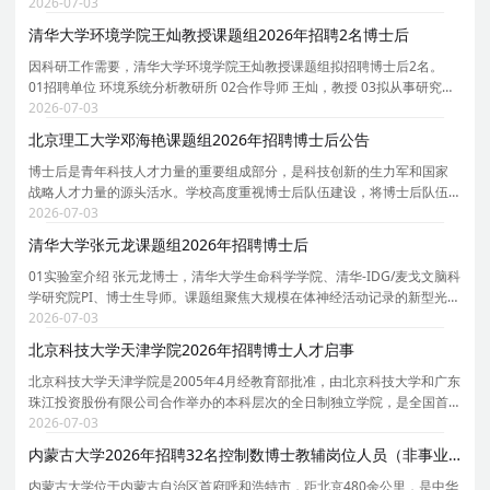
长聘教授、博士生导师。课题组团队以资源、环境和能源交叉学科为核
2026-07-03
心，致力于可燃固废/生物质能源化/资源化、钙钛矿太
清华大学环境学院王灿教授课题组2026年招聘2名博士后
因科研工作需要，清华大学环境学院王灿教授课题组拟招聘博士后2名。
01招聘单位 环境系统分析教研所 02合作导师 王灿，教授 03拟从事研究内
容 依托课题组牵头负责的京津冀环境综合治理国家科技重大专项研究项
2026-07-03
目，主要围绕人工智能驱动的温室气体排放精准核算
北京理工大学邓海艳课题组2026年招聘博士后公告
博士后是青年科技人才力量的重要组成部分，是科技创新的生力军和国家
战略人才力量的源头活水。学校高度重视博士后队伍建设，将博士后队伍
建设纳入学校师资队伍建设工作全局中统一谋划、统一部署、统一推进，
2026-07-03
持续推动博士后队伍规模倍增、质量倍增、效能倍增
清华大学张元龙课题组2026年招聘博士后
01实验室介绍 张元龙博士，清华大学生命科学学院、清华-IDG/麦戈文脑科
学研究院PI、博士生导师。课题组聚焦大规模在体神经活动记录的新型光学
与计算方法，研究方向涵盖：台式/头戴式无线介观显微成像系统以及神经
2026-07-03
活动计算建模与群体解码。课题组依托生命科学
北京科技大学天津学院2026年招聘博士人才启事
北京科技大学天津学院是2005年4月经教育部批准，由北京科技大学和广东
珠江投资股份有限公司合作举办的本科层次的全日制独立学院，是全国首
批接受教育部规范工作验收的三所独立学院之一。学校位于天津市宝坻区
2026-07-03
京津新城，占地1297.73亩，建筑面积35.18万平方米
内蒙古大学2026年招聘32名控制数博士教辅岗位人员（非事业编制）公告
内蒙古大学位于内蒙古自治区首府呼和浩特市，距北京480余公里，是中华