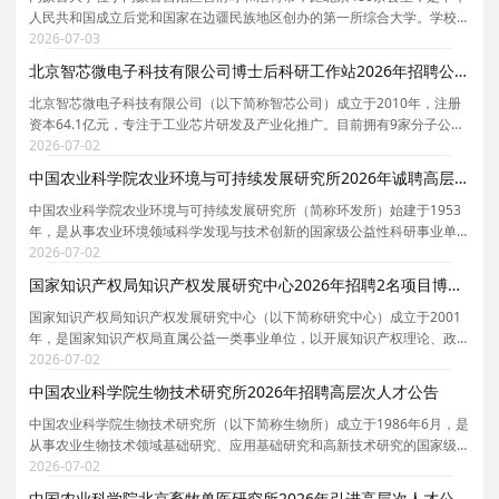
人民共和国成立后党和国家在边疆民族地区创办的第一所综合大学。学校
创办于1957年，时任国务院副总理、自治区主席乌兰夫任首任校长。学校
2026-07-03
于1962年招收研究生，1978年被确定为全国88所重点
北京智芯微电子科技有限公司博士后科研工作站2026年招聘公告
北京智芯微电子科技有限公司（以下简称智芯公司）成立于2010年，注册
资本64.1亿元，专注于工业芯片研发及产业化推广。目前拥有9家分子公司
（广州分公司、深圳市国电科技通信有限公司、青岛智芯半导体科技有限
2026-07-02
公司、杭州万高科技股份有限公司、北京智芯半导体
中国农业科学院农业环境与可持续发展研究所2026年诚聘高层次优秀人才公告
中国农业科学院农业环境与可持续发展研究所（简称环发所）始建于1953
年，是从事农业环境领域科学发现与技术创新的国家级公益性科研事业单
位。环发所以破解现代农业发展中水、土、气、生等核心环境制约因素为
2026-07-02
核心切入点，聚焦气候韧性农业、引领绿色低碳转型
国家知识产权局知识产权发展研究中心2026年招聘2名项目博士后公告
国家知识产权局知识产权发展研究中心（以下简称研究中心）成立于2001
年，是国家知识产权局直属公益一类事业单位，以开展知识产权理论、政
策和实务研究为主业，以服务支撑国家知识产权局党组科学决策和政策制
2026-07-02
定为主责，并为各级政府和行业、企业提供知识产权
中国农业科学院生物技术研究所2026年招聘高层次人才公告
中国农业科学院生物技术研究所（以下简称生物所）成立于1986年6月，是
从事农业生物技术领域基础研究、应用基础研究和高新技术研究的国家级
非营利性科研机构。研究所坚持四个面向，围绕农业微生物和作物生物育
2026-07-02
种两大学科，以优质绿色基因挖掘与功能解析为基础
中国农业科学院北京畜牧兽医研究所2026年引进高层次人才公告