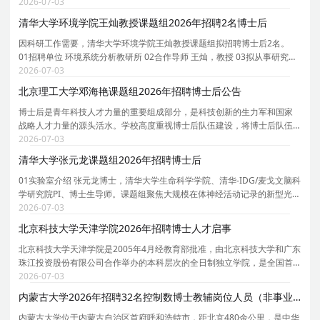
长聘教授、博士生导师。课题组团队以资源、环境和能源交叉学科为核
2026-07-03
心，致力于可燃固废/生物质能源化/资源化、钙钛矿太
清华大学环境学院王灿教授课题组2026年招聘2名博士后
因科研工作需要，清华大学环境学院王灿教授课题组拟招聘博士后2名。
01招聘单位 环境系统分析教研所 02合作导师 王灿，教授 03拟从事研究内
容 依托课题组牵头负责的京津冀环境综合治理国家科技重大专项研究项
2026-07-03
目，主要围绕人工智能驱动的温室气体排放精准核算
北京理工大学邓海艳课题组2026年招聘博士后公告
博士后是青年科技人才力量的重要组成部分，是科技创新的生力军和国家
战略人才力量的源头活水。学校高度重视博士后队伍建设，将博士后队伍
建设纳入学校师资队伍建设工作全局中统一谋划、统一部署、统一推进，
2026-07-03
持续推动博士后队伍规模倍增、质量倍增、效能倍增
清华大学张元龙课题组2026年招聘博士后
01实验室介绍 张元龙博士，清华大学生命科学学院、清华-IDG/麦戈文脑科
学研究院PI、博士生导师。课题组聚焦大规模在体神经活动记录的新型光学
与计算方法，研究方向涵盖：台式/头戴式无线介观显微成像系统以及神经
2026-07-03
活动计算建模与群体解码。课题组依托生命科学
北京科技大学天津学院2026年招聘博士人才启事
北京科技大学天津学院是2005年4月经教育部批准，由北京科技大学和广东
珠江投资股份有限公司合作举办的本科层次的全日制独立学院，是全国首
批接受教育部规范工作验收的三所独立学院之一。学校位于天津市宝坻区
2026-07-03
京津新城，占地1297.73亩，建筑面积35.18万平方米
内蒙古大学2026年招聘32名控制数博士教辅岗位人员（非事业编制）公告
内蒙古大学位于内蒙古自治区首府呼和浩特市，距北京480余公里，是中华