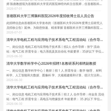
师 陈彪教授现为首都医科大学宣武医院神经内科主任医师，任首都医科大
学老年医学系主任，首都医科大学帕金森病临床研究和诊疗中心主任，中
2026-07-01
国老年医学会副会长/中华医学会老年医学分会
首都医科大学三博脑科医院2026年度招收博士后人员公告
此招聘信息由首都医科大学发布的《首都医科大学2026年度博士后研究人
员招收公告》延伸。为助您快速、精准掌握 首都医科大学三博脑科医院 的
招聘详情， 现特别针对 首都医科大学三博脑科医院 的岗位信息与报考要点
2026-07-01
单独说明 。为保证您获取的招聘信息完整且准
清华大学电机工程与应用电子技术系电气工程流动站（合作导师张宁）2026年招聘2名博士后
一、岗位信息 电机工程与应用电子技术系丨招2人 合作导师：张宁 流动
站：电气工程 所需专业：电力系统及其自动化 年龄要求：35岁以下 学位要
求：博士 拟从事研究内容或研究计划： 1. 数据驱动的电力系统安全稳定规
2026-06-30
则提取 2. 面向电力系统优化决策的可信人工
清华大学数学科学中心2026年招聘1名教研系列准聘副教授
一、岗位信息 数学科学中心丨教研丨招 1 人 所需专业：数学 物理 、材料
科学、人工智能和大数据、图像科 学、大规模建模和计算、统计方法和应
用、量子计算 和应用数论、数字金融 学位要求：博士 招聘级别：副高 工
2026-06-30
作地点：清华大学 类型要求：高端人才 招聘
清华大学电机工程与应用电子技术系电气工程流动站（合作导师何金良）2026年招聘2名博士后
一、岗位信息 电机工程与应用电子技术系丨招 2 人 合作导师：何金良 流动
站：电气工程 所需专业：高电压与绝缘技术 年龄要求： 35 岁以下 学位要
求：博士 1． 拟从事研究内容或研究计划：先进电力装备关键技术研究；
2026-06-30
2． 多物理场耦合仿真分析； 3． 直流绝
清华大学电机工程与应用电子技术系电气工程流动站（合作导师胡泽春）2026年招聘1名博士后