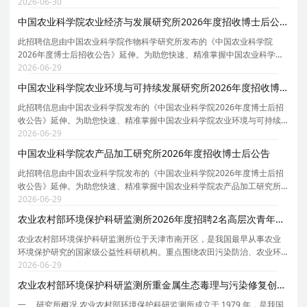
与技术、仪器科学与技术、机械工程、信息与通信工程、材料科学与工
2026-06-30
程、化学工程与技术、电子科学与技术等7个博士后科研
中国农业科学院农业经济与发展研究所2026年度招收博士后公告
此招聘信息由中国农业科学院作物科学研究所发布的《中国农业科学院
2026年度博士后招收公告》延伸。为助您快速、精准掌握中国农业科学院
农业经济与发展研究所的招聘详情， 现特别针对中国农业科学院农业经济
2026-06-29
与发展研究所的岗位信息与报考要点单独说明。 为保
中国农业科学院农业环境与可持续发展研究所2026年度招收博士后公告
此招聘信息由中国农业科学院发布的《中国农业科学院2026年度博士后招
收公告》延伸。为助您快速、精准掌握中国农业科学院农业环境与可持续
发展研究所的招聘详情， 现特别针对中国农业科学院农业环境与可持续发
2026-06-29
展研究所的岗位信息与报考要点单独说明。 为保证
中国农业科学院农产品加工研究所2026年度招收博士后公告
此招聘信息由中国农业科学院发布的《中国农业科学院2026年度博士后招
收公告》延伸。为助您快速、精准掌握中国农业科学院农产品加工研究所
的招聘详情， 现特别针对中国农业科学院农产品加工研究所的岗位信息与
2026-06-29
报考要点单独说明。 为保证您获取的招聘信息完整
农业农村部环境保护科研监测所2026年度招聘2名高层次青年人才公告
农业农村部环境保护科研监测所位于天津市南开区，是我国最早从事农业
环境保护研究的国家级公益性科研机构。重点围绕农田污染防治、农业环
境监测与预警、生态循环农业和乡村生态环境治理四大学科领域的基础
2026-06-29
性、战略性、关键性、应急性重大科技问题开展研究工
农业农村部环境保护科研监测所重金属生态毒理与污染修复创新团队2026年招收博士后公告
一、 研究所概况 农业农村部环境保护科研监测所成立于 1979 年，是我国