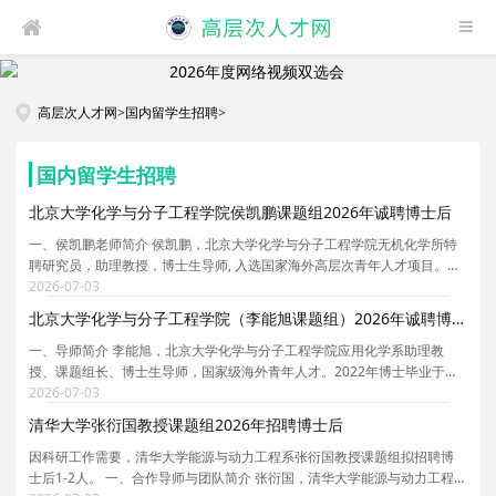
高层次人才网
>
国内留学生招聘
>
国内留学生招聘
北京大学化学与分子工程学院侯凯鹏课题组2026年诚聘博士后
一、侯凯鹏老师简介 侯凯鹏，北京大学化学与分子工程学院无机化学所特
聘研究员，助理教授，博士生导师, 入选国家海外高层次青年人才项目。本
科及硕士阶段就读于苏州大学新加坡国立大学联合培养项目，指导老师是
2026-07-03
郎建平教授、鲍晓光教授与 Wai Yip Fan 教授。2
北京大学化学与分子工程学院（李能旭课题组）2026年诚聘博士后
一、导师简介 李能旭，北京大学化学与分子工程学院应用化学系助理教
授、课题组长、博士生导师，国家级海外青年人才。2022年博士毕业于北
京大学材料科学与工程学院，师从周欢萍教授。2022-2024年在美国北卡
2026-07-03
罗来纳教堂山分校黄劲松课题组任职博士后，2024-2026
清华大学张衍国教授课题组2026年招聘博士后
因科研工作需要，清华大学能源与动力工程系张衍国教授课题组拟招聘博
士后1-2人。 一、合作导师与团队简介 张衍国，清华大学能源与动力工程