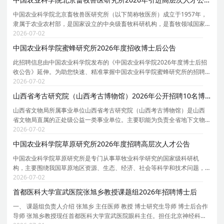
中国农业科学院北京畜牧兽医研究所（以下简称牧医所）成立于1957年，
隶属于农业农村部，是国家设立的中央级畜牧科研机构，是畜牧领域国家
战略力量。研究所紧紧围绕国家食物安全、畜产品有效供给、畜牧业高质
2026-07-02
量发展等国家重大需求，重点解决畜牧业生产中基础
中国农业科学院蜜蜂研究所2026年度招收博士后公告
此招聘信息由中国农业科学院发布的《中国农业科学院2026年度博士后招
收公告》延伸。为助您快速、精准掌握中国农业科学院蜜蜂研究所的招聘
详情， 现特别针对中国农业科学院蜜蜂研究所的岗位信息与报考要点单独
2026-07-02
说明。 为保证您获取的招聘信息完整且准确，请同
山西省考古研究院（山西考古博物馆）2026年公开招聘10名博士研究生公告
山西省文物局所属事业单位山西省考古研究院（山西考古博物馆）是山西
省文物局直属的正处级公益一类事业单位。主要职能为负责全省地下文物
的考古调查、勘探、发掘、保护和研究工作，承担中华五千年文明实证、
2026-07-02
黄河文化、一带一路考古重点课题研究等。集考古科
中国农业科学院草原研究所2026年度招聘高层次人才公告
中国农业科学院草原研究所是专门从事草牧业科学研究的国家级科研机
构，主要围绕我国草原地区资源、生态、经济、社会等科学和技术问题，
以基础前沿、共性关键技术和社会公益服务为主，重点聚焦草种质资源收
2026-07-02
集、评价、保存与利用，草新品种培育、制种与栽培研
首都医科大学宣武医院张旭乡教授课题组2026年招聘博士后
一、 课题组负责人介绍 张旭乡 主任医师 教授 博士研究生导师 博士后合作
导师 张旭乡教授现任首都医科大学宣武医院眼科主任。担任北京神经科学