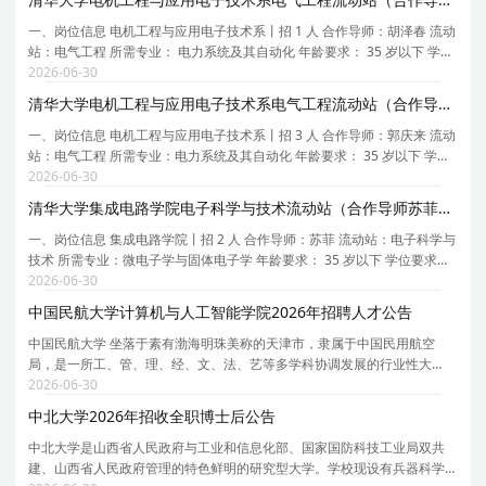
一、岗位信息 电机工程与应用电子技术系丨招 1 人 合作导师：胡泽春 流动
站：电气工程 所需专业： 电力系统及其自动化 年龄要求： 35 岁以下 学位
要求：博士 拟从事研究内容或研究计划：电力系统源网荷储协同调度与控
2026-06-30
制 二、任职要求： 1 、 具有博士学位，
清华大学电机工程与应用电子技术系电气工程流动站（合作导师郭庆来）2026年招聘3名博士后
一、岗位信息 电机工程与应用电子技术系丨招 3 人 合作导师：郭庆来 流动
站：电气工程 所需专业：电力系统及其自动化 年龄要求： 35 岁以下 学位
要求：博士 拟从事研究内容或研究计划：新型电力系统安全与韧性防御体
2026-06-30
系研究，计算机，网络空间安全 二、任职要
清华大学集成电路学院电子科学与技术流动站（合作导师苏菲）2026年招聘2名博士后
一、岗位信息 集成电路学院丨招 2 人 合作导师：苏菲 流动站：电子科学与
技术 所需专业：微电子学与固体电子学 年龄要求： 35 岁以下 学位要求：
博士 拟从事研究内容或研究计划： 拟从事研究内容或研究计划： 本课题组
2026-06-30
面向 AI 赋能复杂工程与科学系统的数字
中国民航大学计算机与人工智能学院2026年招聘人才公告
中国民航大学 坐落于素有渤海明珠美称的天津市，隶属于中国民用航空
局，是一所工、管、理、经、文、法、艺等多学科协调发展的行业性大
学，是中国民用航空局、天津市、教育部共建高校，是天津市双一流建设
2026-06-30
高校和高水平特色大学建设高校。历经70余年开拓进取，
中北大学2026年招收全职博士后公告
中北大学是山西省人民政府与工业和信息化部、国家国防科技工业局双共
建、山西省人民政府管理的特色鲜明的研究型大学。学校现设有兵器科学