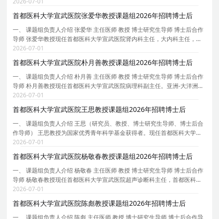
会视觉神经专委会主任委员、北京整合医学学会眼科分会副主任委员、北
2026-07-01
京市医学会眼科分会常委、中国研究型医院学会
首都医科大学宣武医院张爱华教授课题组2026年招聘博士后
一、 课题组负责人介绍 张爱华 主任医师 教授 博士研究生导师 博士后合作
导师 张爱华教授现任首都医科大学宣武医院肾内科主任，大内科主任，内
科教研室主任。中国医师协会肾脏内科医师分会委员，中国人体健康科技
2026-07-01
促进会血液净化专委会主任委员，北京医学会血
首都医科大学宣武医院朴月善教授课题组2026年招聘博士后
一、 课题组负责人介绍 朴月善 主任医师 教授 博士研究生导师 博士后合作
导师 朴月善教授现任首都医科大学宣武医院病理科副主任。亚洲-大洋洲神
经病理学会理事。中华医学会神经病学分会神经病理学组副组长，中华医
2026-07-01
学会病理学分会脑神经病理学组指导专家，中
首都医科大学宣武医院王思教授课题组2026年招聘博士后
一、 课题组负责人介绍 王思（研究员、教授、博士研究生导师、博士后合
作导师） 王思教授为国家优秀青年科学基金获得者。现任首都医科大学宣
武医院衰老转化医学中心执行主任，中国遗传学会衰老遗传学分会秘书长
2026-07-01
等。 主要研究方向为衰老与再生医学。致力于利
首都医科大学宣武医院杨敬春教授课题组2026年招聘博士后
一、 课题组负责人介绍 杨敬春 主任医师 教授 博士研究生导师 博士后合作
导师 杨敬春教授现任首都医科大学宣武医院超声诊断科主任，首都医科大
学超声医学系副主任、宣武医院超声医学住陪基地主任、科技部项目评审
2026-07-01
专家、北京市科委人才项目专家、北京市高级职
首都医科大学宣武医院陈彪教授课题组2026年招聘博士后
一、 课题组负责人介绍 陈彪 主任医师 教授 博士研究生导师 博士后合作导