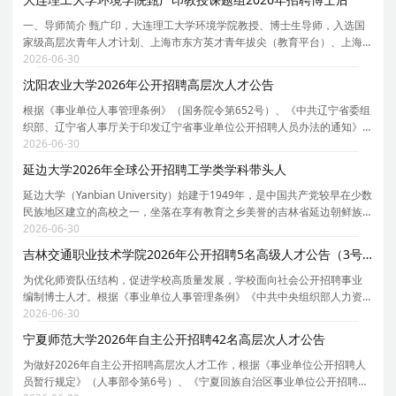
一、导师简介 甄广印，大连理工大学环境学院教授、博士生导师，入选国
家级高层次青年人才计划、上海市东方英才青年拔尖（教育平台）、上海
高校特聘教授（东方学者）、福建省闽江学者讲座教授、上海市浦江人才
2026-06-30
计划（ A 类）、上海市教育工会申教名匠、上海市
沈阳农业大学2026年公开招聘高层次人才公告
根据《事业单位人事管理条例》（国务院令第652号）、《中共辽宁省委组
织部、辽宁省人事厅关于印发辽宁省事业单位公开招聘人员办法的通知》
（辽人发[2007]1号）、《中共辽宁省委组织部、辽宁省人社厅转发中组
2026-06-30
部、人社部关于进一步规范事业单位公开招聘工作的
延边大学2026年全球公开招聘工学类学科带头人
延边大学（Yanbian University）始建于1949年，是中国共产党较早在少数
民族地区建立的高校之一，坐落在享有教育之乡美誉的吉林省延边朝鲜族
自治州首府延吉市，2017年在珲春市设立新校区，学校在教育固边、人才
2026-06-30
兴边、科技强边、产业富边、学术戍边、文化润边
吉林交通职业技术学院2026年公开招聘5名高级人才公告（3号）
为优化师资队伍结构，促进学校高质量发展，学校面向社会公开招聘事业
编制博士人才。根据《事业单位人事管理条例》《中共中央组织部人力资
源社会保障部关于进一步做好事业单位公开招聘工作的通知》《吉林省人
2026-06-30
才发展条例》《吉林省人民政府办公厅转发关于全面
宁夏师范大学2026年自主公开招聘42名高层次人才公告
为做好2026年自主公开招聘高层次人才工作，根据《事业单位公开招聘人
员暂行规定》（人事部令第6号）、《宁夏回族自治区事业单位公开招聘工