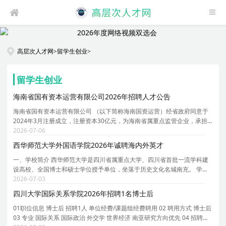
高层次人才网
>
留学生创业
>
留学生创业
海南省国有资本运营有限公司2026年招聘人才公告
海南省国有资本运营有限公司 （以下简称海南国资运营）经省政府同意于
2024年3月注册成立，注册资本30亿元，为海南省属重点监管企业，承担
省级层面全局性、战略性负责国有资本运作职能。截至2025年末，资产总
2026-07-06
额达252.63亿元，研发投入连续两年突破1亿元，高新
西华师范大学外国语学院2026年诚聘海内外英才
一、学校简介 西华师范大学是四川省属重点大学、四川省首批一流学科建
设高校、全国博士和硕士学位授予单位，坐落于历史文化名城南充。 学科
门类齐全。学校现有 2 个博士学位授权一级学科， 20 个硕士学位授权一级
2026-07-03
学科， 18 个硕士专业学位授权类别。 78 个本
四川大学国际关系学院2026年招聘1名博士后
01职位信息 博士后 招聘1人 单位经费/课题组经费聘用 02 聘用方式 博士后
03 专业 国际关系 国际政治 外交学 世界经济 南亚研究方向优先 04 招聘时