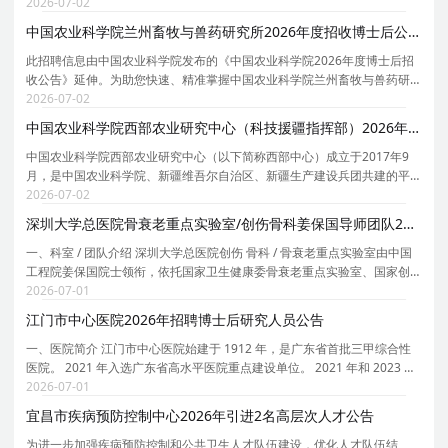
员暂行办法》（甘办发[2011]22号）《关于省直事业单位引进高层次和急
2026-07-02
需紧缺人才相关工作的补充通知》（甘组通字[2019]
中国农业科学院兰州畜牧与兽药研究所2026年度招收博士后公告
此招聘信息由中国农业科学院发布的《中国农业科学院2026年度博士后招
收公告》延伸。为助您快速、精准掌握中国农业科学院兰州畜牧与兽药研
究所的招聘详情， 现特别针对中国农业科学院兰州畜牧与兽药研究所的岗
2026-07-02
位信息与报考要点单独说明。 为保证您获取的招聘
中国农业科学院西部农业研究中心（科技援疆指挥部）2026年引进高层次人才公告
中国农业科学院西部农业研究中心（以下简称西部中心）成立于2017年9
月，是中国农业科学院、新疆维吾尔自治区、新疆生产建设兵团共建的平
台性、应用性、综合性农业科学研究机构。2022年6月，中国农业科学院推
2026-07-02
进落实举院援疆战略，在西部中心加挂中国农业科学
深圳大学总医院骨衰老重点实验室/创伤骨科姜保国导师团队2026年招聘博士后公告（长期有效）
一、科室 / 团队介绍 深圳大学总医院创伤 骨科 / 骨衰老重点实验室由中国
工程院姜保国院士领衔，依托国家卫生健康委骨衰老重点实验室、国家创
伤医学中心和深圳市创伤救治临床医学研究中心平台。该团队由中国工程
2026-07-01
院院士姜保国领衔，主要聚焦于创伤救治体系、
江门市中心医院2026年招聘博士后研究人员公告
一、医院简介 江门市中心医院始建于 1912 年，是广东省首批三甲综合性
医院。 2021 年入选广东省高水平医院重点建设单位。 2021 年和 2023 年
度在全国三级公立医院绩效监测中获 A+ 等级，位居全国三级综合医院前
2026-07-01
10% 。 2022 年顺利通过三甲医院等级复审。 医
宜昌市疾病预防控制中心2026年引进2名高层次人才公告
为进一步加强疾病预防控制和公共卫生人才队伍建设，优化人才队伍结