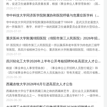
构，促进卫生健康事业高质量发展，根据《事业单位人事管理条例》（国
务院令第652号）和事业单位公开招聘有关规定，结合市疾控中心岗位空缺
2026-07-01
情况及事业发展需要，拟组织开展市疾控中心高层次人
华中科技大学同济医学院附属协和医院呼吸与危重症医学科（金阳教授团队）2026年招聘专职研究人员启事
华中科技大学同济医学院附属协和医院始建于1866年，是武汉历史最悠久
的一所集医疗、教学、科研于一体的国家卫生健康委员会直管的大型综合
性教学医院，系国家首批三级甲等医院、全国百佳医院、荣获全国医院管
2026-07-01
理年先进集体、全国五一劳动奖和全国文明单位等国
重庆医科大学附属绵阳医院（绵阳市第三人民医院）2026年招聘2名博士后公告
01 医院简介 绵阳市第三人民医院是一所以脑系和老年医学为特色的三级甲
等医院。系四川省精神卫生中心、重庆医科大学附属绵阳医院、绵阳市老
年病医院。院本部占地130亩，编制床位1700张，开放床位2000张，下辖
2026-07-01
二院区（科新区）、游仙分院两个分院；设有业务科
四川轻化工大学2026年上半年公开考核招聘90名高层次人才公告
根据《事业单位人事管理条例》、《事业单位公开招聘人员暂行规定》和
《四川省事业单位公开招聘工作人员实施办法》等有关规定，经四川省教
育厅备案，我单位拟面向社会公开招聘高层次人才 90名 。现将公开招聘有
2026-06-30
关事项公告如下（本公告同时在四川省人力资源和
西藏农牧大学2026年6月引进高层次人才公告
西藏农牧大学位于素有西藏江南之称的西藏林芝市，是社会主义新西藏现
代高等教育的起点之一。学校现有省部级及以上重点学科11个，一级学科
博士学位授权点1个，一级学科硕士学位授权点8个，专业硕士学位授权点7
2026-06-30
个。有本科专业37个，国家级一流本科专业建设点3
大连理工大学环境学院甄广印教授课题组2026年招聘博士后