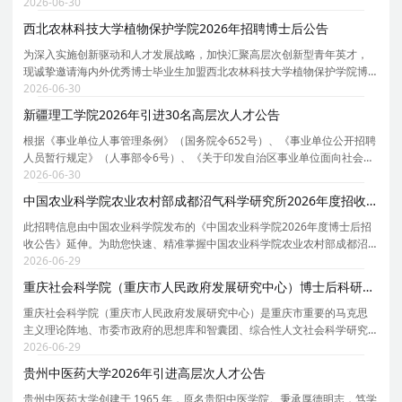
作人员实施办法》（宁政办规发〔2023〕9号）和学校高层次人才引进有关
2026-06-30
规定，现就2026年自主公开招聘高层次人才有关事
西北农林科技大学植物保护学院2026年招聘博士后公告
为深入实施创新驱动和人才发展战略，加快汇聚高层次创新型青年英才，
现诚挚邀请海内外优秀博士毕业生加盟西北农林科技大学植物保护学院博
士后队伍，从事科学研究工作，与我们共谋发展。 一、基本应聘条件 1、
2026-06-30
遵纪守法，具有良好的思想品德，无违法违纪记录；
新疆理工学院2026年引进30名高层次人才公告
根据《事业单位人事管理条例》（国务院令652号）、《事业单位公开招聘
人员暂行规定》（人事部令6号）、《关于印发自治区事业单位面向社会公
开招聘工作人员办法的通知》（新人社发〔2013〕141号）要求，经学校
2026-06-30
党委常委会研究，现组织实施202 6 年面向社会公开
中国农业科学院农业农村部成都沼气科学研究所2026年度招收18名博士后公告
此招聘信息由中国农业科学院发布的《中国农业科学院2026年度博士后招
收公告》延伸。为助您快速、精准掌握中国农业科学院农业农村部成都沼
气科学研究所的招聘详情， 现特别针对中国农业科学院农业农村部成都沼
2026-06-29
气科学研究所的岗位信息与报考要点单独说明。 为
重庆社会科学院（重庆市人民政府发展研究中心）博士后科研工作站2026年度招收博士后简章
重庆社会科学院（重庆市人民政府发展研究中心）是重庆市重要的马克思
主义理论阵地、市委市政府的思想库和智囊团、综合性人文社会科学研究
机构。重庆社会科学院（重庆市人民政府发展研究中心）博士后科研工作
2026-06-29
站为国家级博士后科研工作站，根据工作安排，现面
贵州中医药大学2026年引进高层次人才公告
贵州中医药大学创建于 1965 年，原名贵阳中医学院。秉承厚德明志，笃学