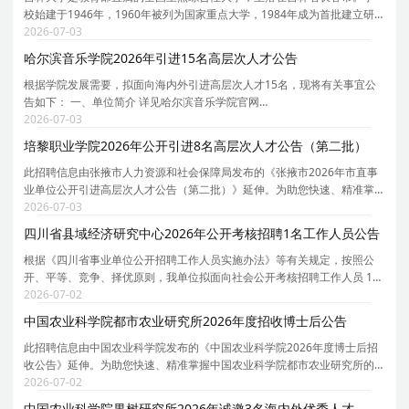
校始建于1946年，1960年被列为国家重点大学，1984年成为首批建立研
究生院的22所大学之一，1995年首批通过国家教委211工程审批，2001年
2026-07-03
被列入985工程国家重点建设的大学，2004年被批准为中
哈尔滨音乐学院2026年引进15名高层次人才公告
根据学院发展需要，拟面向海内外引进高层次人才15名，现将有关事宜公
告如下： 一、单位简介 详见哈尔滨音乐学院官网
https://www.hrbcm.edu.cn。 二、招聘计划 详见《哈尔滨音乐学院2026年
2026-07-03
高层次人才引进计划表》（附件1）。 三、高层次人才引进条件 （一）基
培黎职业学院2026年公开引进8名高层次人才公告（第二批）
此招聘信息由张掖市人力资源和社会保障局发布的《张掖市2026年市直事
业单位公开引进高层次人才公告（第二批）》延伸。为助您快速、精准掌
握培黎职业学院的招聘详情， 现特别针对培黎职业学院的岗位信息与报考
2026-07-03
要点单独说明。 为保证您获取的招聘信息完整且准
四川省县域经济研究中心2026年公开考核招聘1名工作人员公告
根据《四川省事业单位公开招聘工作人员实施办法》等有关规定，按照公
开、平等、竞争、择优原则，我单位拟面向社会公开考核招聘工作人员 1名
。现将公开考核招聘有关事项公告如下。 一、单位简介 四川省县域经济研
2026-07-02
究中心是四川省发展和改革委员会直属公益二类
中国农业科学院都市农业研究所2026年度招收博士后公告
此招聘信息由中国农业科学院发布的《中国农业科学院2026年度博士后招
收公告》延伸。为助您快速、精准掌握中国农业科学院都市农业研究所的
招聘详情， 现特别针对中国农业科学院都市农业研究所的岗位信息与报考
2026-07-02
要点单独说明。 为保证您获取的招聘信息完整且准
中国农业科学院果树研究所2026年诚邀3名海内外优秀人才