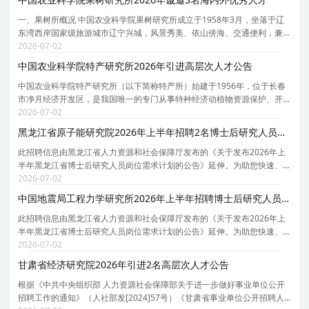
一、果树所概况 中国农业科学院果树研究所成立于1958年3月，坐落于辽
东湾西岸国家级旅游城市辽宁兴城，风景秀美、依山傍海、交通便利，兼
具科研环境与区域辐射优势。 果树所是以苹果、梨、桃和葡萄等果树为研
2026-07-02
究对象的国家级科研机构，是由农业农村部举办、中
中国农业科学院特产研究所2026年引进高层次人才公告
中国农业科学院特产研究所（以下简称特产所）始建于1956年，位于长春
市净月经济开发区，是我国唯一的专门从事特种经济动植物资源保护、开
发与利用的综合性农业科研机构。 特产所以珍贵、稀有、经济价值高的特
2026-07-02
种经济动植物为主要研究对象，如梅花鹿、马鹿、貂
黑龙江省原子能研究院2026年上半年招聘2名博士后研究人员公告
此招聘信息由黑龙江省人力资源和社会保障厅发布的《关于发布2026年上
半年黑龙江省博士后研究人员岗位需求计划的公告》延伸。为助您快速、
精准掌握黑龙江省原子能研究院的招聘详情 ，现特别针对黑龙江省原子能
2026-07-02
研究院的岗位信息与报考要点单独说明。 为保证您
中国地震局工程力学研究所2026年上半年招聘博士后研究人员公告
此招聘信息由黑龙江省人力资源和社会保障厅发布的《关于发布2026年上
半年黑龙江省博士后研究人员岗位需求计划的公告》延伸。为助您快速、
精准掌握中国地震局工程力学研究所的招聘详情， 现特别针对中国地震局
2026-07-02
工程力学研究所的岗位信息与报考要点单独说明。
甘肃省经济研究院2026年引进2名高层次人才公告
根据《中共中央组织部 人力资源社会保障部关于进一步做好事业单位公开
招聘工作的通知》（人社部发[2024]57号）《甘肃省事业单位公开招聘人