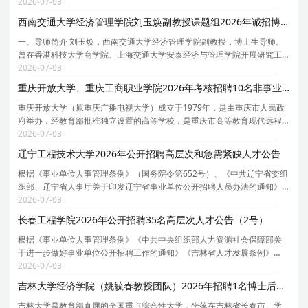
间 截止时间：2026.09.30 / 23:59:59 05 招聘单位 四川大学-国际关系学院
2026-07-03
06 应聘条件 博士学位 07 岗位职责:
西南交通大学经济管理学院刘玉焕副教授课题组2026年诚招博士后
一、导师简介 刘玉焕，西南交通大学经济管理学院副教授，博士生导师。
曾在香港科技大学商学院、上海交通大学安泰经济与管理学院开展研究工
作。主持国家自然科学资金、国家社科基金等 5 项国家及省部级项科研项
2026-07-03
目，近年来在《管理世界》、《管理科学学报》、
重庆开放大学、重庆工商职业学院2026年考核招聘10名非事业编制博士人才公告（第一批）
重庆开放大学（原重庆广播电视大学）成立于1979年，是由重庆市人民政
府举办，经教育部批准独立设置的高等学校，是重庆市高等教育现代远程
教育中心、重庆市社区教育服务指导中心。2005年，创办了重庆工商职业
2026-07-03
学院，与重庆开放大学实行一套班子、两块牌子的管
辽宁工程技术大学2026年公开招聘高层次和急需紧缺人才公告
根据《事业单位人事管理条例》（国务院令第652号）、《中共辽宁省委组
织部、辽宁省人事厅关于印发辽宁省事业单位公开招聘人员办法的通知》
（辽人发[2007]1号）、《中共辽宁省委组织部、辽宁省人社厅转发中组
2026-07-03
部、人社部关于进一步规范事业单位公开招聘工作的
长春工程学院2026年公开招聘35名高层次人才公告（2号）
根据《事业单位人事管理条例》《中共中央组织部人力资源社会保障部关
于进一步做好事业单位公开招聘工作的通知》《吉林省人才发展条例》
《吉林省人民政府办公厅转发关于全面建立和进一步完善全省事业单位新
2026-07-03
进人员公开招聘制度意见的通知》《关于创新优化人事
吉林大学经济学院（姚毓春教授团队）2026年招聘1名博士后启事
吉林大学是教育部直属的全国重点综合性大学，坐落在吉林省长春市。学