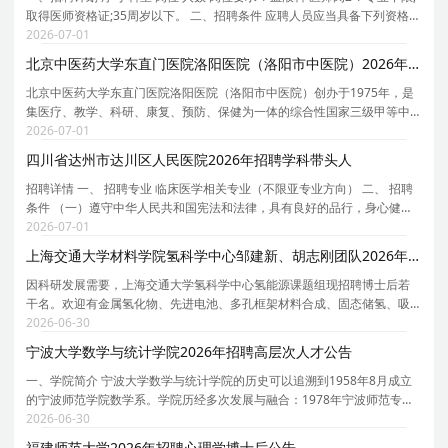
取得医师资格证;35周岁以下。 二、招聘条件 应聘人员应当具备下列资格条
件： （一）具有中华人民共和国国籍; （二）遵守宪法和法律，拥护中国共
2026-07-01
产党的领导和社会主义制度; （三）具
北京中医药大学东直门医院洛阳医院（洛阳市中医院）2026年引进3名博士研究生公告
北京中医药大学东直门医院洛阳医院（洛阳市中医院）创办于1975年，是
集医疗、教学、科研、康复、预防、保健为一体的综合性国家三级甲等中
医院。是国家区域医疗中心建设单位、国家中医药传承创新工程重点中医
2026-07-01
医院项目建设单位、全国中医特色重点中医院建设单
四川省达州市达川区人民医院2026年招聘学科带头人
招聘详情 一、 招聘专业 临床医学相关专业（不限亚专业方向） 二、 招聘
条件 （一）遵守中华人民共和国宪法和法律，具有良好的品行，身心健
康，无违规违纪等不良记录； （二）年龄50周岁及以下，身心健康，精力
2026-07-01
充沛、掌握填补医院或达州市空白的前沿医疗技术
上海交通大学材料学院氢科学中心邹建新、胡志刚团队2026年招聘博士后（长期有效）
因科研发展需要，上海交通大学氢科学中心氢能源课题组现招聘博士后若
干名。欢迎有金属氢化物、先进电池、多孔框架材料合成、固态储氢、吸
附分离、膜分离、热/电/光催化等方向的青年才俊加盟。合作导师介绍链
2026-06-30
接：https://smse.sjtu.edu.cn/people/detail_new/
宁波大学数学与统计学院2026年招聘高层次人才公告
一、学院简介 宁波大学数学与统计学院的历史可以追溯到1958年8月成立
的宁波师范学院数学系。学院历经多次发展与融合：1978年宁波师范专科
学校设立数学系；1986年宁波大学建校并正式成立数学系；1996年宁波大
2026-06-30
学、宁波师范学院与浙江水产学院宁波分院三校合并
福建师范大学2026年招聘心理学博士后公告