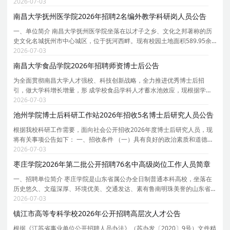
部批准设立，由集美大学与福建集美大学教育发展基金会联合举办的独立
2026-07-03
学院。学院坐落于福建厦门，校园占地面积550余亩
南昌大学抚州医学院2026年招聘2名编外教学科研岗人员公告
一、单位简介 南昌大学抚州医学院坐落在以才子之乡、文化之邦著称的历
史文化名城抚州市中心城区，位于抚河西畔。现有校园土地面积589.95余
亩，校舍建筑总面积24.81万㎡。学院是培养医学专门应用型人才的高等院
2026-07-03
校，学院内设基础医学院、临床医学院、口腔医学
南昌大学食品学院2026年招聘师资博士后公告
为全面贯彻南昌大学人才强校、科技创新战略，全力推进优秀博士后招
引，做大学科增长增量，形 成学校食品学科人才蓄水池效应，现根据学科
发展需要，依托食品科学与工程博士后科研流动站，面向国内外公开招收
2026-07-03
师资博士后专职科研人员，本次计划招聘师资博士后不
池州学院博士后科研工作站2026年招收5名博士后研究人员公告
根据我校科研工作需要，面向社会公开招收2026年度博士后研究人员，现
将有关事项公告如下： 一、招收条件 （一）具有良好的政治素质和道德修
养，遵纪守法，身体健康； （二）具有博士学位（应届博士提供导师签名
2026-07-03
的可以在2026年12月31日前毕业的承诺书），年龄
枣庄学院2026年第二批公开招聘76名中高级岗位工作人员简章
一、招聘单位简介 枣庄学院是山东省属公办全日制普通本科高校，坐落在
历史悠久、文蕴深厚、环境优美、交通发达、素有鲁南明珠美誉的山东省
枣庄市。京沪高铁、京台高速公路等穿境而过，交通十分便利。学校占地
2026-07-03
面积近 3000 亩，学校固定资产总值 14.5 亿元，实
镇江市高等专科学校2026年公开招聘高层次人才公告
根据《江苏省事业单位公开招聘人员办法》（苏办发〔2020〕9号）文件精