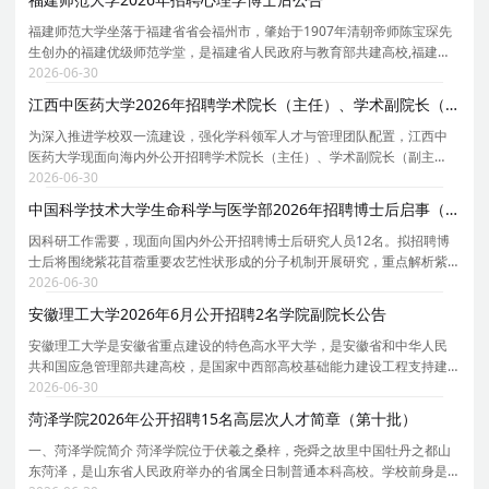
福建师范大学坐落于福建省省会福州市，肇始于1907年清朝帝师陈宝琛先
生创办的福建优级师范学堂，是福建省人民政府与教育部共建高校,福建省
重点建设的高水平大学,福建省一流大学建设高校,福建省第二轮双一流建设
2026-06-30
A类高校。拥有博士后科研流动站20个，博士学位
江西中医药大学2026年招聘学术院长（主任）、学术副院长（副主任）公告
为深入推进学校双一流建设，强化学科领军人才与管理团队配置，江西中
医药大学现面向海内外公开招聘学术院长（主任）、学术副院长（副主
任），公告如下： 一、学校简介 江西中医药大学创建于1959年，是教育
2026-06-30
部、国家中医药管理局与江西省人民政府共建高校，入
中国科学技术大学生命科学与医学部2026年招聘博士后启事（紫花苜蓿环境适应与重要农艺性状形成机制研究方向
因科研工作需要，现面向国内外公开招聘博士后研究人员12名。拟招聘博
士后将围绕紫花苜蓿重要农艺性状形成的分子机制开展研究，重点解析紫
花苜蓿生长发育、再生能力、环境适应及重要性状调控的遗传与表观遗传
2026-06-30
基
安徽理工大学2026年6月公开招聘2名学院副院长公告
安徽理工大学是安徽省重点建设的特色高水平大学，是安徽省和中华人民
共和国应急管理部共建高校，是国家中西部高校基础能力建设工程支持建
设的高校，是教育部卓越工程师教育培养计划实施高校。学校立足新发展
2026-06-30
阶段、贯彻新发展理念，奋力创建安全科学与工程世
菏泽学院2026年公开招聘15名高层次人才简章（第十批）
一、菏泽学院简介 菏泽学院位于伏羲之桑梓，尧舜之故里中国牡丹之都山
东菏泽，是山东省人民政府举办的省属全日制普通本科高校。学校前身是