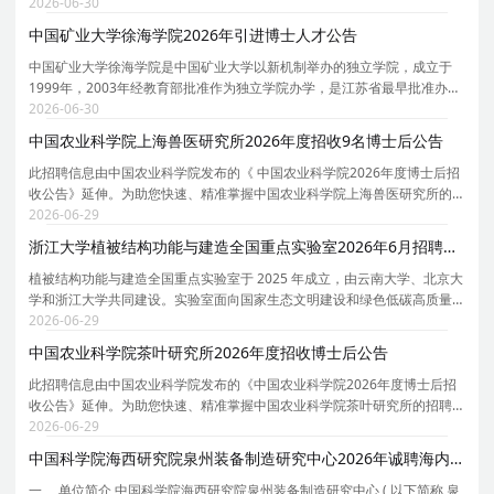
始建于1949年初的冀鲁豫区菏泽师范学校。2004年5月，获教育部批准为
2026-06-30
普通本科高校。学校为教育部AI+智慧学习共建人工智
中国矿业大学徐海学院2026年引进博士人才公告
中国矿业大学徐海学院是中国矿业大学以新机制举办的独立学院，成立于
1999年，2003年经教育部批准作为独立学院办学，是江苏省最早批准办学
的独立学院之一。学院坐落于淮海经济区中心城市、国家首批生态园林城
2026-06-30
市、荣膺联合国人居奖的江苏省徐州市。学院具有高
中国农业科学院上海兽医研究所2026年度招收9名博士后公告
此招聘信息由中国农业科学院发布的《 中国农业科学院2026年度博士后招
收公告》延伸。为助您快速、精准掌握中国农业科学院上海兽医研究所的
招聘详情，现特别针对中国农业科学院上海兽医研究所的岗位信息与报考
2026-06-29
要点单独说明。为保证您获取的招聘信息完整且准确
浙江大学植被结构功能与建造全国重点实验室2026年6月招聘专职研究员启事
植被结构功能与建造全国重点实验室于 2025 年成立，由云南大学、北京大
学和浙江大学共同建设。实验室面向国家生态文明建设和绿色低碳高质量
发展的重大战略需求，聚焦我国植被本底不清、结构功能退化、构建机制
2026-06-29
不明、修复与建造存在技术瓶颈等重大基础与应用
中国农业科学院茶叶研究所2026年度招收博士后公告
此招聘信息由中国农业科学院发布的《中国农业科学院2026年度博士后招
收公告》延伸。为助您快速、精准掌握中国农业科学院茶叶研究所的招聘
详情， 现特别针对中国农业科学院茶叶研究所的岗位信息与报考要点单独
2026-06-29
说明。 为保证您获取的招聘信息完整且准确，请同
中国科学院海西研究院泉州装备制造研究中心2026年诚聘海内外优秀人才公告
一、 单位简介 中国科学院海西研究院泉州装备制造研究中心 ( 以下简称 泉