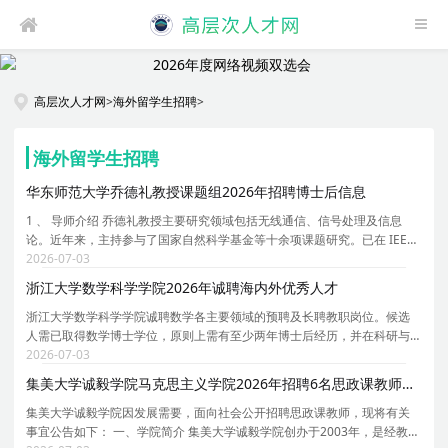
高层次人才网
>
海外留学生招聘
>
海外留学生招聘
华东师范大学乔德礼教授课题组2026年招聘博士后信息
1 、 导师介绍 乔德礼教授主要研究领域包括无线通信、信号处理及信息
论。近年来，主持参与了国家自然科学基金等十余项课题研究。已在 IEEE
期刊等国际学术期刊上发表论文 30 余篇。 乔德礼教授个人主页 : 乔德礼教
2026-07-03
授 IEEE 主页： https://faculty.ecnu.edu.c
浙江大学数学科学学院2026年诚聘海内外优秀人才
浙江大学数学科学学院诚聘数学各主要领域的预聘及长聘教职岗位。候选
人需已取得数学博士学位，原则上需有至少两年博士后经历，并在科研与
教学方面均展现出卓越的成就与潜力。学院薪资待遇具有国际竞争力，且
2026-07-03
一人一议；学校则根据职称与资质提供多种住房补贴
集美大学诚毅学院马克思主义学院2026年招聘6名思政课教师启事（二）
集美大学诚毅学院因发展需要，面向社会公开招聘思政课教师，现将有关
事宜公告如下： 一、学院简介 集美大学诚毅学院创办于2003年，是经教育