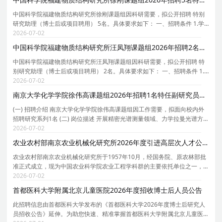
中国科学院福建物质结构研究所徐刚课题组因科研需要，拟公开招聘 特别
研究助理（博士后或项目聘用） 5名。具体要求如下： 一、招聘条件 1.学
历要求：博士； 2.专业要求：化学类、材料类； 3.研究方向：配位聚合物
2026-07-02
材料及气体传感研究； 4.岗位要求：工作踏实
中国科学院福建物质结构研究所汪凤翔课题组2026年招聘2名特别研究助理（博士后或项目聘用）启事
中国科学院福建物质结构研究所汪凤翔课题组因科研需要，拟公开招聘 特
别研究助理（博士后或项目聘用） 2名。具体要求如下： 一、招聘条件 1.
学历要求：博士； 2.专业要求： 电机控制类 、控制理论类； 3.研究方向：
2026-07-02
永磁电机系统无传感器、变换器先进控制策略
南京大学化学学院徐伟高课题组2026年招聘1名特任副研究员公告（YJ20260577）
(一) 招聘介绍 南京大学化学学院徐伟高课题组因工作需要，拟面向校内外
招聘研究系列1名 (二) 岗位描述 开展精密光谱测量领域、力学拉曼光谱方
向研究工作，取得高水平、原创性进展。 1、聘期内积极发表高水平研究论
2026-07-02
文； 2、聘期内积极申请并主持国家自然科学
农业农村部南京农业机械化研究所2026年度引进高层次人才公告
农业农村部南京农业机械化研究所于1957年10月，经国务院、原农林部批
准正式成立，现为中国农业科学院农业工程学科群的主要依托单位之一，
是农业工程科研领域的国家级研究所。 研究所地处美丽古都南京，现有14
2026-07-02
个科技创新团队，在职职工250余人，其中高级职称
首都医科大学附属北京儿童医院2026年度招收博士后人员公告
此招聘信息由首都医科大学发布的《首都医科大学2026年度博士后研究人
员招收公告》延伸。为助您快速、精准掌握首都医科大学附属北京儿童医