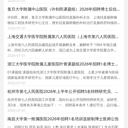
院的招聘详情， 现特别针对 首都医科大学附属北京儿童医院 的岗位信息与
2026-07-01
报考要点单独说明 。为保证您获取的招聘信息完
复旦大学附属中山医院（许剑民课题组）2026年招聘博士后信息
许剑民，教授，复旦大学附属中山医院结直肠外科主任、上海结直肠肿瘤
微创工程技术研究中心主任，擅长结直肠肿瘤的外科治疗及肠癌肝转移的
综合诊疗。长期致力于结直肠肿瘤的基础与临床研究。全国创新争先奖、
2026-07-01
国家科技进步二等奖获得者，国家卫生健康突出贡献
上海交通大学医学院附属第六人民医院（上海市第六人民医院）麻醉科2026年招聘人才启事
上海市第六人民医院自建院起就开展麻醉业务，麻醉科于 1984 年独立建
科，历经几代六院麻醉人的努力，现已成为上海交通大学医学院重点学
科。科室获得国自然青年科学基金 A 类，是上海交通大学交叉学科创新人
2026-07-01
才实践培养基地、上海交通大学医学院麻醉学硕士和博
浙江大学医学院附属儿童医院叶青课题组2026年招聘1名博士后启事
01课题组 课题组依托浙江大学医学院附属儿童医院、儿童少年健康与疾病
国家临床医学研究中心、国家儿童区域医疗中心，长期专注于儿童肾病综
合征与免疫发病机制研究，尤其聚焦于足细胞损伤与蛋白尿发生的相关机
2026-07-01
制。团队共获得19项国家自然科学基金（含重点项目
杭州市第七人民医院2026年上半年公开招聘5名特聘研究员、副研究员公告
杭州市第七人民医院因工作需要，面向社会公开招聘特聘研究员、副研究
员5名，现将有关事项公告如下： 一、招聘基本条件 1.遵纪守法，品行端
正。 2.具有良好的职业道德。 3.具有岗位所需的专业学历、专业理论知识
2026-07-01
和学历相匹配的实践操作能力。 4.具有岗位所需
南昌大学第一附属医院2026年招聘1名培训选留制博士医师公告
一、招聘计划 序号 科室 岗位 人数 岗位要求 1 血液科 医师岗2 1 专业不限;