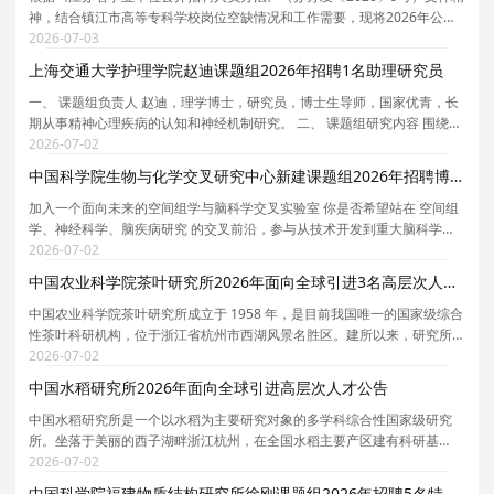
神，结合镇江市高等专科学校岗位空缺情况和工作需要，现将2026年公开
招聘高层次人才有关事项公告如下： 一、报考条件、对象 （一）具有中华
2026-07-03
人民共和国国籍； （二）岗位年龄要求：博士研
上海交通大学护理学院赵迪课题组2026年招聘1名助理研究员
一、 课题组负责人 赵迪，理学博士，研究员，博士生导师，国家优青，长
期从事精神心理疾病的认知和神经机制研究。 二、 课题组研究内容 围绕精
神心理疾病的计算建模、精准干预、神经机制三大方向开展研究：一方面
2026-07-02
基于多模态神经影像、电生理与行为数据，结合
中国科学院生物与化学交叉研究中心新建课题组2026年招聘博士后
加入一个面向未来的空间组学与脑科学交叉实验室 你是否希望站在 空间组
学、神经科学、脑疾病研究 的交叉前沿，参与从技术开发到重大脑科学问
题解析的完整科研过程？ 中国科学院生物与化学交叉研究中心IRCBC拟新
2026-07-02
建课题组将于 2026年9月正式成立 ，现诚邀有志
中国农业科学院茶叶研究所2026年面向全球引进3名高层次人才公告
中国农业科学院茶叶研究所成立于 1958 年，是目前我国唯一的国家级综合
性茶叶科研机构，位于浙江省杭州市西湖风景名胜区。建所以来，研究所
坚持围绕茶学科建设和茶产业发展中的基础性、公益性、前沿性问题，开
2026-07-02
展茶树种质资源与遗传育种、茶树生理与栽培、茶
中国水稻研究所2026年面向全球引进高层次人才公告
中国水稻研究所是一个以水稻为主要研究对象的多学科综合性国家级研究
所。坐落于美丽的西子湖畔浙江杭州，在全国水稻主要产区建有科研基
地，形成一中心+四基地的区域布局。 研究所主要从事水稻重要基因的挖掘
2026-07-02
与利用、育种新技术创新与新品种选育、水稻栽培与
中国科学院福建物质结构研究所徐刚课题组2026年招聘5名特别研究助理（博士后或项目聘用）启事