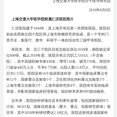
上海交通大学医学院分子医学研究院
2019
年
8
月
8
日
上海交通大学医学院附属仁济医院简介
仁济医院建于
1844
年，是上海开埠后第一所西医医院。医院目
前由东西南北四个院区和上海市肿瘤研究所组成，是一个学科门
类齐全，集医疗、教学、科研于一体的综合性三级甲等医院。
医院东、西、北三个院区目前总核定床位
1650
张，南院核定床
位
600
张。截止
2018
年底，医院共有正式职工
3310
人（不含南
院），其中高级职称专家
438
名；博导
116
名、硕导
159
名。医院年
门急诊
440
万人次，手术
8.7
万例，出院人数
13.8
万人，平均住院
日为
5.57
日。医院设有
54
个临床医技科室，其中国家临床重点专
科
12
个，国家重点实验室
1
个，卫生部消化内科重点实验室
1
个，
上海市重点实验室
2
个，上海市级研究所
4
个。医院有丰富的临床
资源，并配有国家临床药理基地、组织样本库和
SPF
级动物房。
近年来，医院的科研项目及专利逐年递增，包括国家级的
973
计划、
863
计划、国家自然基金（重大、重点、创新研究群体）项
目等，其中
2018
年科研经费达
2.18
亿元。医院还获得多项国家科