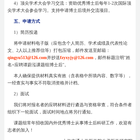
4
）顶尖学术大会学习交流：资助优秀博士后每年
1-2
次国际顶
尖学术大会参会学习。支持申请博士后境外交流项目。
五、申请方式
1
）简历投递
将申请材料电子版（应包含个人简历、学术成绩及代表性论
文、
2
人以上推荐信等）打包压缩，邮件发送至邮箱：
qingyu513@126.com
并抄送
fzyxyjy@126.com
，邮件标题注明
"
姓
名
+
应聘谭蔚泓课题组博士后
"
。
本人确保提供材料真实有效（含表格中所填内容、数字等），
一经查实与事实不符取消资格并计档。
2
）面试
我们将对报名者的应聘材料进行遴选与资格审查，符合条件者
组织下一轮面试，面试时间地点将另行通知。
课题组常年招收国内外优秀博士从事博士后科研工作，欢迎有
志者的加入！