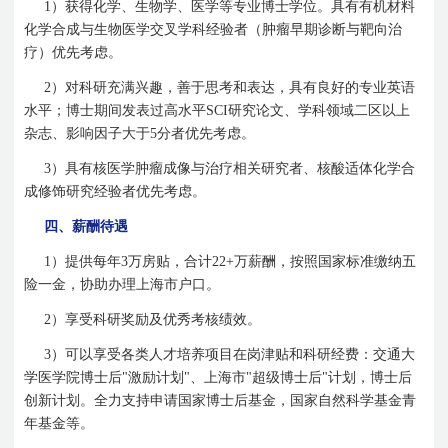
1
）获得化学、生物学、医学等专业博士学位。具有有机材料
化学合成与生物医学交叉学科经验者（肿瘤早期诊断与靶向治
疗）优先考虑。
2
）对科研充满兴趣，善于思考和表达，具有良好的专业英语
水平；博士期间发表过高水平
SCI
研究论文、学科领域二区以上
杂志、影响因子大于
5
分者优先考虑。
3
）具有核医学肿瘤成像与治疗相关研究者、核酸适体化学合
成修饰研究经验者优先考虑。
四、薪酬待遇
1
）提供每年
3
万房贴，合计
22+
万薪酬，按照国家标准缴纳五
险一金，协助办理上海市户口。
2
）享受科研奖励及优秀考核绩效。
3
）可以享受各类人才培养项目在岗津贴和科研经费：交通大
学医学院博士后
"
激励计划
"
、上海市
"
超级博士后
"
计划，博士后
创新计划。全力支持申请国家博士后基金，国家自然科学基金青
年基金等。