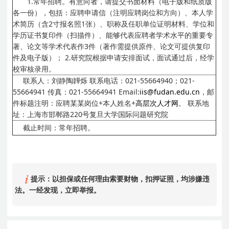
1.常年招聘。有意向者，请提交书面材料（电子版和纸质版
各一份），包括：应聘申请信（注明应聘岗位和方向）、本人学
术简历（含2寸报名照1张）、职称及任职单位证明材料、学位和
学历证书复印件（扫描件）、能够代表应聘者学术水平的重要专
著、论文等学术代表作3件（著作需提供原件、论文可提供复印
件及电子版）；
2.研究院根据申请安排面试，面试通过后，经学
校审核录用。
联系人：刘静陶韡烁
联系电话：021-55664940；021-
55664941
传真：021-55664941
Email:
iis@fudan.edu.cn
，邮
件标题注明：应聘某某岗位+本人姓名+
高层次人才网
。
联系地
址：上海市邯郸路220号复旦大学国际问题研究院
截止时间：常年招聘。
提示：以担保或任何理由索要财物，扣押证照，均涉嫌违
法。一经发现，立即举报。