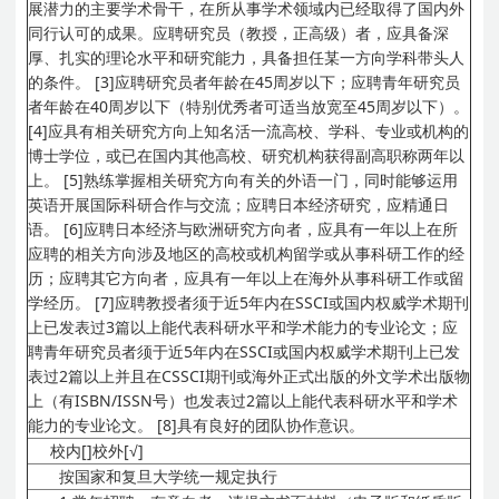
展潜力的主要学术骨干，在所从事学术领域内已经取得了国内外
同行认可的成果。应聘研究员（教授，正高级）者，应具备深
厚、扎实的理论水平和研究能力，具备担任某一方向学科带头人
的条件。
[3]应聘研究员者年龄在45周岁以下；应聘青年研究员
者年龄在40周岁以下（特别优秀者可适当放宽至45周岁以下）。
[4]应具有相关研究方向上知名活一流高校、学科、专业或机构的
博士学位，或已在国内其他高校、研究机构获得副高职称两年以
上。
[5]熟练掌握相关研究方向有关的外语一门，同时能够运用
英语开展国际科研合作与交流；应聘日本经济研究，应精通日
语。
[6]应聘日本经济与欧洲研究方向者，应具有一年以上在所
应聘的相关方向涉及地区的高校或机构留学或从事科研工作的经
历；应聘其它方向者，应具有一年以上在海外从事科研工作或留
学经历。
[7]应聘教授者须于近5年内在SSCI或国内权威学术期刊
上已发表过3篇以上能代表科研水平和学术能力的专业论文；应
聘青年研究员者须于近5年内在SSCI或国内权威学术期刊上已发
表过2篇以上并且在CSSCI期刊或海外正式出版的外文学术出版物
上（有ISBN/ISSN号）也发表过2篇以上能代表科研水平和学术
能力的专业论文。
[8]具有良好的团队协作意识。
校内[]校外[√]
按国家和复旦大学统一规定执行