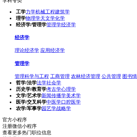
学科专类
工学
力学
机械工程
建筑学
理学
物理学
天文学
化学
经济学/管理学
管理学
经济学
经济学
理论经济学
应用经济学
管理学
管理科学与工程
工商管理
农林经济管理
公共管理
图书情
哲学/法学
法学
社会学
历史学/教育学
考古学
心理学
文学/艺术学
新闻传播学
美术学
医学/交叉科学
中医学
口腔医学
农学/军事学
园艺学
战略学
官方小程序
注册微信小程序
查看更多热门职位信息