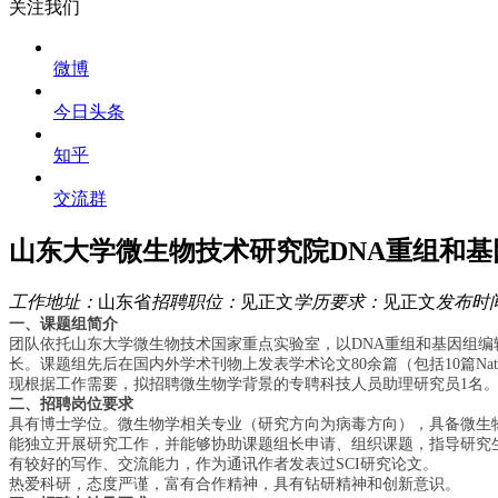
关注我们
微博
今日头条
知乎
交流群
山东大学微生物技术研究院DNA重组和基因
工作地址：
山东省
招聘职位：
见正文
学历要求：
见正文
发布时间
一、课题组简介
团队依托山东大学微生物技术国家重点实验室，以
DNA
重组和基因组编
长。课题组先后在国内外学术刊物上发表学术论文
80
余篇（包括
10
篇
Nat
现根据工作需要，拟招聘微生物学背景的专聘科技人员助理研究员
1
名
二、招聘岗位要求
具有博士学位。微生物学相关专业（研究方向为病毒方向），具备微生
能独立开展研究工作，并能够协助课题组长申请、组织课题，指导研究
有较好的写作、交流能力，作为通讯作者发表过
SCI
研究论文。
热爱科研，态度严谨，富有合作精神，具有钻研精神和创新意识。