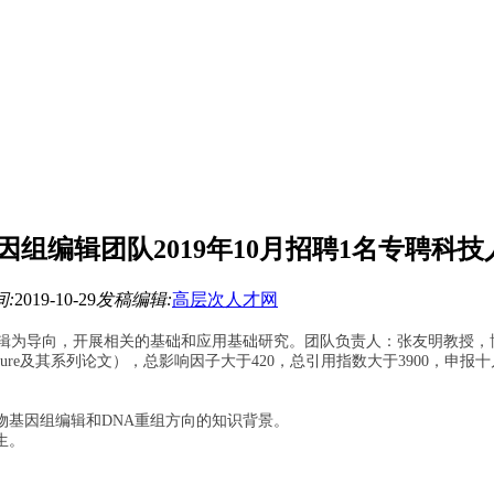
组编辑团队2019年10月招聘1名专聘科技
:
2019-10-29
发稿编辑:
高层次人才网
辑为导向，开展相关的基础和应用基础研究。团队负责人：张友明教授，
ure
及其系列论文），总影响因子大于
420
，总引用指数大于
3900
，申报十
。
物基因组编辑和
DNA
重组方向的知识背景。
生。