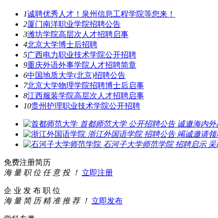
1
诚聘优秀人才！泉州信息工程学院等您来！
2
厦门南洋职业学院招聘公告
3
潍坊学院高层次人才招聘启事
4
北京大学博士后招聘
5
广西电力职业技术学院公开招聘
9
重庆外语外事学院人才招聘简章
6
中国地质大学(北京)招聘公告
7
北京大学物理学院招聘博士后启事
8
江西服装学院高层次人才招聘启事
10
贵州护理职业技术学院公开招聘
首都师范大学
公开招聘公告
诚邀海内外
浙江外国语学院
招聘公告
竭诚邀请领
石河子大学师范学院
招聘启示
采
免费注册简历
海 量 职 位 任 意 投 ！
立即注册
企 业 发 布 职 位
海 量 简 历 精 准 推 荐 ！
立即发布