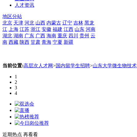
人才资讯
地区分站
北京
天津
河北
山西
内蒙古
辽宁
吉林
黑龙
江
上海
江苏
浙江
安徽
福建
江西
山东
河南
湖北
湖南
广东
广西
海南
重庆
四川
贵州
云
南
西藏
陕西
甘肃
青海
宁夏
新疆
当前位置:
高层次人才网
>
国内留学生招聘
>
山东大学微生物技术研
1
2
3
4
近期热点
再看看