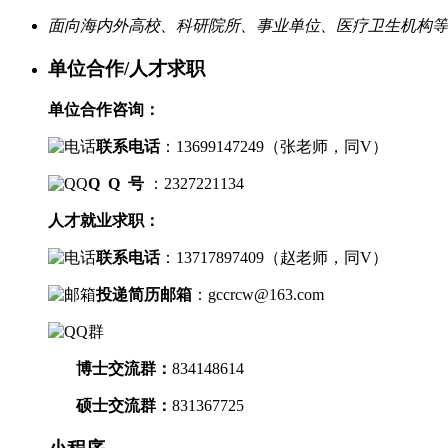
面向海内外高校、科研院所、事业单位、医疗卫生机构等
单位合作/人才求职
单位合作咨询：
联系电话
：
13699147249（
张老师，
同V）
Q Q 号
：2327221134
人才就业求职：
联系电话
：
13717897409（
赵老师，
同V）
投递简历邮箱
：
gccrcw@163.com
博士交流群
：
834148614
硕士交流群：
831367725