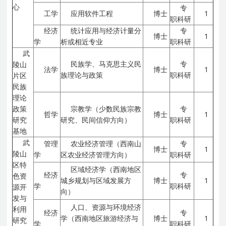
心
专
工学
应用软件工程
博士
1
职科研
经济
统计应用与经济计量分
专
博士
1
学
析或相近专业
职科研
武
民族学、马克思主义民
专
陵山
法学
博士
1
族理论与政策
职科研
片区
民族
理论
政策
宗教学（少数民族宗教
专
哲学
博士
1
研究
研究、民间信仰方向）
职科研
基地
武
管理
农业经济管理（西南山
专
博士
1
陵山
学
区农业经济管理方向）
职科研
区特
区域经济学（西南地区
经济
专
色资
城乡规划与区域发展方
博士
1
学
职科研
源开
向）
发与
人口、资源与环境经济
利用
经济
专
学（西南地区旅游经济与
博士
1
研究
学
职科研