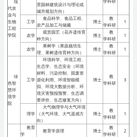
学科研
现
景园林建筑设计与理论或
代农
城市规划方向）
业与
食品科学、食品工程、
教
生物
工学
博士
1
农产品加工与储藏
学科研
工程
观赏园艺（花卉遗传育
教
学院
农学
博士
1
种方向）
学科研
果树学（果蔬栽培生
教
农学
博士
1
理、果树遗传育种方向）
学科研
环境科学、环境工程、
生态学、生态安全（环境
材料、污染控制、固废资
绿
教
工学
源化利用、环境智能模
博士
3
色智
学科研
拟、环境大数据分析、环
慧环
境灾害预报预警、生态调
境学
查评价、生态修复方向）
院
大气物理学与大气环境
教
理学
（大气环境、大气遥感方
博士
1
学科研
向）
教育
教
教育学原理
博士
2
学
学科研