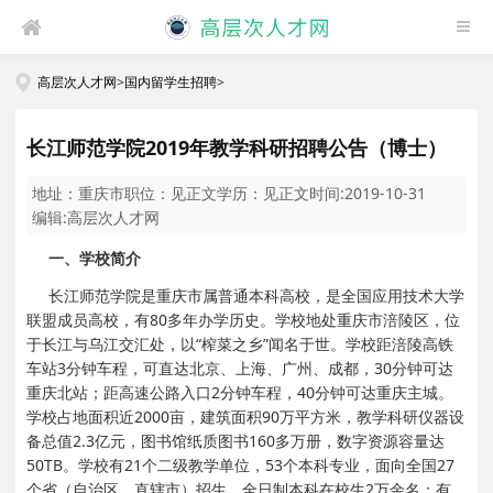
高层次人才网
>
国内留学生招聘
>
长江师范学院2019年教学科研招聘公告（博士）
地址：
重庆市
职位：
见正文
学历：
见正文
时间:
2019-10-31
编辑:
高层次人才网
一、学校简介
长江师范学院是重庆市属普通本科高校，是全国应用技术大学
联盟成员高校，有80多年办学历史。学校地处重庆市涪陵区，位
于长江与乌江交汇处，以“榨菜之乡”闻名于世。学校距涪陵高铁
车站3分钟车程，可直达北京、上海、广州、成都，30分钟可达
重庆北站；距高速公路入口2分钟车程，40分钟可达重庆主城。
学校占地面积近2000亩，建筑面积90万平方米，教学科研仪器设
备总值2.3亿元，图书馆纸质图书160多万册，数字资源容量达
50TB。学校有21个二级教学单位，53个本科专业，面向全国27
个省（自治区、直辖市）招生，全日制本科在校生2万余名；有