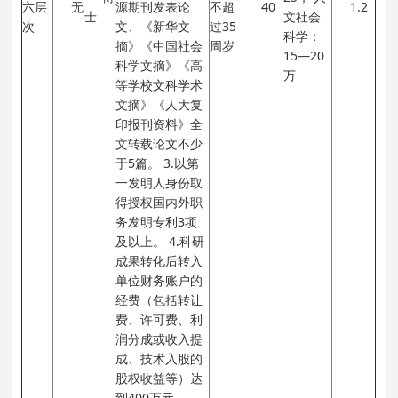
六层
无
源期刊发表论
不超
40
1.2
士
文社会
次
文、《新华文
过35
科学：
摘》《中国社会
周岁
15—20
科学文摘》《高
万
等学校文科学术
文摘》《人大复
印报刊资料》全
文转载论文不少
于5篇。
3.以第
一发明人身份取
得授权国内外职
务发明专利3项
及以上。
4.科研
成果转化后转入
单位财务账户的
经费（包括转让
费、许可费、利
润分成或收入提
成、技术入股的
股权收益等）达
到400万元。