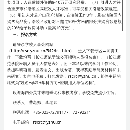
划项目，入选后额外资助8-10万元研究经费。
（7）引进人才符
合重庆市和涪陵区高层次人才标准，可享受相关引进政策规定。
（8）引进人才若户口落户涪陵，在涪陵工作3年，且在涪陵区内
购买商品房，涪陵区政府对不超过90平方米的部分按购房款总额
的20%给予购房补助（最高10万元）。
三、报名方式
请登录学校人事处网站
（
http://rsc.yznu.cn/542/list.htm
），进入下载专区→师资工
作，下载填写《长江师范学院公开招聘人员报名表》、《长江师
范学院应聘人员个人信息表》，附上本科以来的学习工作经历、
承担科研项目、发表论文、出版专著、获得奖励等简历材料和未
来研究计划的电子稿，打包发送：
rscrc@yznu.cn
，邮件主题的
格式为“姓名+学科+学科方向+应聘用人单位名称”。
欢迎海内外英才来电垂询和来校考察，学校免费提供住宿。
联系人：曹老师、李老师
联系电话：+86-023-72791177、72792211
电子邮箱：
rscrc@yznu.cn