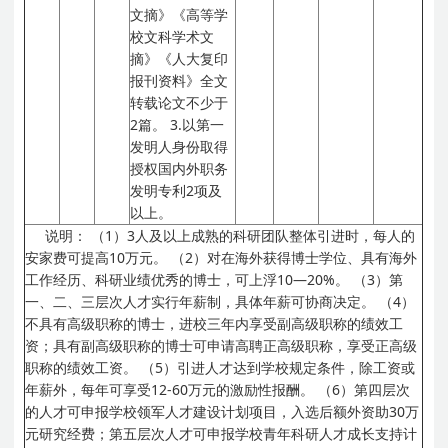
文摘》《高等学
校文科学术文
摘》《人大复印
报刊资料》全文
转载论文不少于
2篇。
3.以第一
发明人身份取得
授权国内外职务
发明专利2项及
以上。
说明：
（1）3人及以上成熟的科研团队整体引进时，每人的
安家费可提高10万元。
（2）对在海外获得博士学位、具有海外
工作经历、科研业绩优秀的博士，可上浮10—20%。
（3）第
一、二、三层次人才实行年薪制，具体年薪可协商决定。
（4）
不具有高级职称的博士，进校三年内享受副高级职称的绩效工
资；具有副高级职称的博士可申请高聘正高级职称，享受正高级
职称的绩效工资。
（5）引进人才达到学校规定条件，除工资或
年薪外，每年可享受12-60万元的激励性报酬。
（6）第四层次
的人才可申报学校领军人才建设计划项目，入选后额外资助30万
元研究经费；第五层次人才可申报学校青年科研人才成长支持计