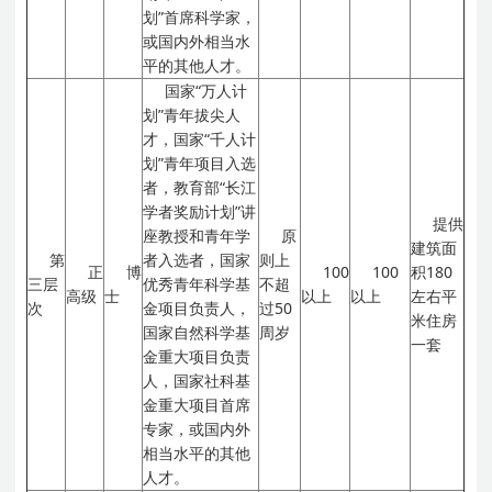
划”首席科学家，
或国内外相当水
平的其他人才。
国家“万人计
划”青年拔尖人
才，国家“千人计
划”青年项目入选
者，教育部“长江
学者奖励计划”讲
提供
座教授和青年学
原
建筑面
第
者入选者，国家
则上
正
博
100
100
积180
三层
优秀青年科学基
不超
高级
士
以上
以上
左右平
次
金项目负责人，
过50
米住房
国家自然科学基
周岁
一套
金重大项目负责
人，国家社科基
金重大项目首席
专家，或国内外
相当水平的其他
人才。