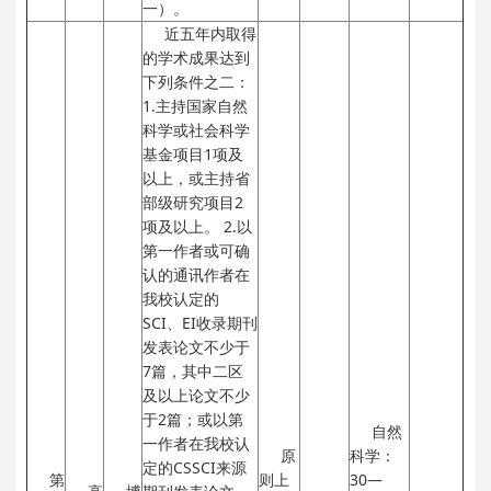
一）。
近五年内取得
的学术成果达到
下列条件之二：
1.主持国家自然
科学或社会科学
基金项目1项及
以上，或主持省
部级研究项目2
项及以上。
2.以
第一作者或可确
认的通讯作者在
我校认定的
SCI、EI收录期刊
发表论文不少于
7篇，其中二区
及以上论文不少
于2篇；或以第
自然
一作者在我校认
原
科学：
定的CSSCI来源
第
则上
30—