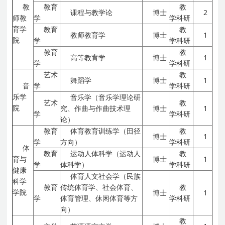
教
教育
教
课程与教学论
博士
2
师教
学
学科研
育学
教育
教
教师教育学
博士
1
院
学
学科研
教育
教
高等教育学
博士
1
学
学科研
艺术
教
舞蹈学
博士
1
音
学
学科研
乐学
音乐学（音乐学理论研
艺术
教
院
究、作曲与作曲技术理
博士
1
学
学科研
论）
教育
体育教育训练学（田径
教
博士
1
学
方向）
学科研
体
教育
运动人体科学（运动人
教
育与
博士
1
学
体科学）
学科研
健康
体育人文社会学（民族
科学
教育
传统体育学、社会体育、
教
学院
博士
1
学
体育管理、休闲体育等方
学科研
向）
教