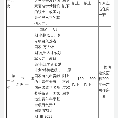
一层
大利亚等发达国
周岁
以上
以上
平米左
次
家著名学术机构
以下
右住房
的院士，或国内
一套
外相当水平的其
他人才。
国家“千人计
划”长期项目、外
专项目入选者，
国家“万人计
划”杰出人才或领
军人才，教育
部“长江学者奖励
提供
计划”特聘教授，
原
建筑面
第
国家有突出贡献
则上
正
博
150
500
积200
二层
的中青年专家，
不超
高级
士
以上
以上
平米左
次
国家级教学名师
过50
右住房
奖获得者，国家
周岁
一套
杰出青年科学基
金项目负责人，
国家“973计
划”和“863计