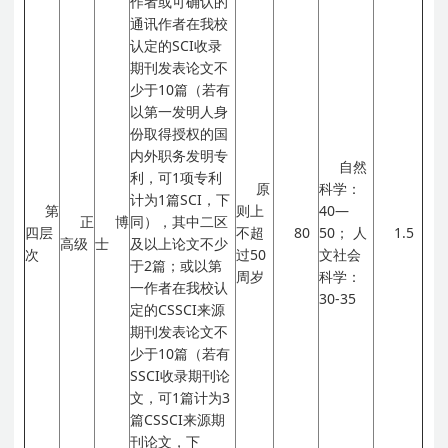
作者或可确认的
通讯作者在我校
认定的SCI收录
期刊发表论文不
少于10篇（若有
以第一发明人身
份取得授权的国
内外职务发明专
自然
利，可1项专利
原
科学：
计为1篇SCI，下
第
则上
40—
正
博
同），其中二区
四层
不超
80
50；
人
1.5
高级
士
及以上论文不少
次
过50
文社会
于2篇；或以第
周岁
科学：
一作者在我校认
30-35
定的CSSCI来源
期刊发表论文不
少于10篇（若有
SSCI收录期刊论
文，可1篇计为3
篇CSSCI来源期
刊论文，下