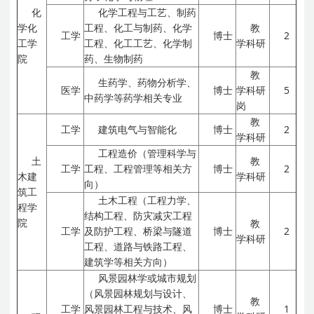
化
化学工程与工艺、制药
学化
工程、化工与制药、化学
教
工学
博士
2
工学
工程、化工工艺、化学制
学科研
院
药、生物制药
教
生药学、药物分析学、
医学
博士
学科研
5
中药学等药学相关专业
岗
教
工学
建筑电气与智能化
博士
2
学科研
工程造价（管理科学与
土
教
工学
工程、工程管理等相关方
博士
2
木建
学科研
向）
筑工
土木工程（工程力学、
程学
结构工程、防灾减灾工程
院
教
工学
及防护工程、桥梁与隧道
博士
2
学科研
工程、道路与铁路工程、
建筑学等相关方向）
风景园林学或城市规划
（风景园林规划与设计、
教
工学
风景园林工程与技术、风
博士
1