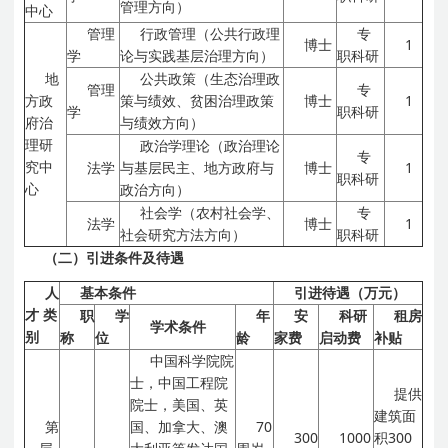
管理方向）
中心
管理
行政管理（公共行政理
专
博士
1
学
论与实践基层治理方向）
职科研
地
公共政策（生态治理政
管理
专
方政
策与绩效、贫困治理政策
博士
1
学
职科研
府治
与绩效方向）
理研
政治学理论（政治理论
专
究中
法学
与基层民主、地方政府与
博士
1
职科研
心
政治方向）
社会学（农村社会学、
专
法学
博士
1
社会研究方法方向）
职科研
（二）引进条件及待遇
人
基本条件
引进待遇（万元）
才
类
职
学
年
安
科研
租房
学术条件
别
称
位
龄
家费
启动费
补贴
中国科学院院
士，中国工程院
提供
院士，美国、英
建筑面
第
国、加拿大、澳
70
300
1000
积300