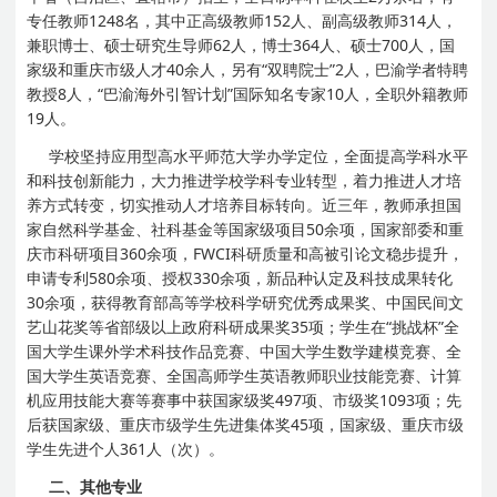
专任教师1248名，其中正高级教师152人、副高级教师314人，
兼职博士、硕士研究生导师62人，博士364人、硕士700人，国
家级和重庆市级人才40余人，另有“双聘院士”2人，巴渝学者特聘
教授8人，“巴渝海外引智计划”国际知名专家10人，全职外籍教师
19人。
学校坚持应用型高水平师范大学办学定位，全面提高学科水平
和科技创新能力，大力推进学校学科专业转型，着力推进人才培
养方式转变，切实推动人才培养目标转向。近三年，教师承担国
家自然科学基金、社科基金等国家级项目50余项，国家部委和重
庆市科研项目360余项，FWCI科研质量和高被引论文稳步提升，
申请专利580余项、授权330余项，新品种认定及科技成果转化
30余项，获得教育部高等学校科学研究优秀成果奖、中国民间文
艺山花奖等省部级以上政府科研成果奖35项；学生在“挑战杯”全
国大学生课外学术科技作品竞赛、中国大学生数学建模竞赛、全
国大学生英语竞赛、全国高师学生英语教师职业技能竞赛、计算
机应用技能大赛等赛事中获国家级奖497项、市级奖1093项；先
后获国家级、重庆市级学生先进集体奖45项，国家级、重庆市级
学生先进个人361人（次）。
二、其他专业