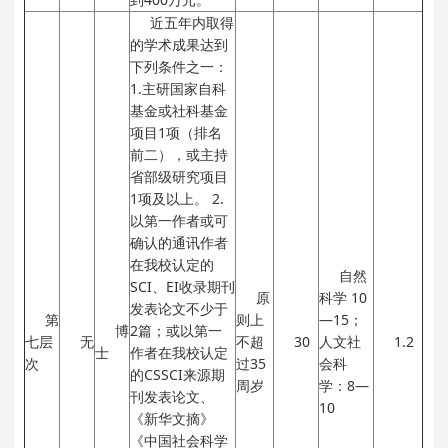
近五年内取得
的学术成果达到
下列条件之一：
1.主研国家自科
基金或社科基金
项目1项（排名
前二），或主持
省部级研究项目
1项及以上。
2.
以第一作者或可
确认的通讯作者
在我校认定的
自然
SCI、EI收录期刊
原
科学
10
发表论文不少于
第
则上
—15；
博
2篇；或以第一
七层
无
不超
30
人文社
1.2
士
作者在我校认定
次
过35
会科
的CSSCI来源期
周岁
学：8—
刊发表论文、
10
《新华文摘》
《中国社会科学