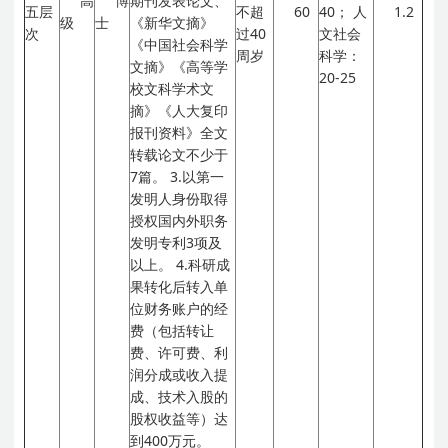
高
博
期刊发表论文、
五层
不超
60
40；
人
1.2
级
士
《新华文摘》
次
过40
文社会
《中国社会科学
周岁
科学：
文摘》《高等学
20-25
校文科学术文
摘》《人大复印
报刊资料》全文
转载论文不少于
7篇。
3.以第一
发明人身份取得
授权国内外职务
发明专利3项及
以上。
4.科研成
果转化后转入单
位财务账户的经
费（包括转让
费、许可费、利
润分成或收入提
成、技术入股的
股权收益等）达
到400万元。