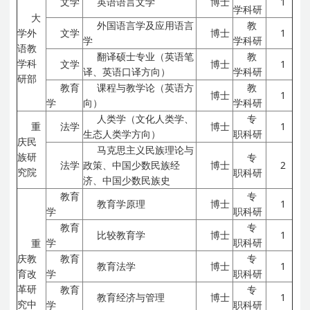
文学
英语语言文学
博士
1
学科研
大
外国语言学及应用语言
教
学外
文学
博士
1
学
学科研
语教
翻译硕士专业（英语笔
教
学科
文学
博士
1
译、英语口译方向）
学科研
研部
教育
课程与教学论（英语方
教
博士
1
学
向）
学科研
人类学（文化人类学、
专
重
法学
博士
1
生态人类学方向）
职科研
庆民
马克思主义民族理论与
族研
专
法学
政策、中国少数民族经
博士
2
究院
职科研
济、中国少数民族史
教育
专
教育学原理
博士
1
学
职科研
教育
专
比较教育学
博士
1
学
职科研
重
庆教
教育
专
教育法学
博士
1
育改
学
职科研
革研
教育
专
教育经济与管理
博士
1
究中
学
职科研