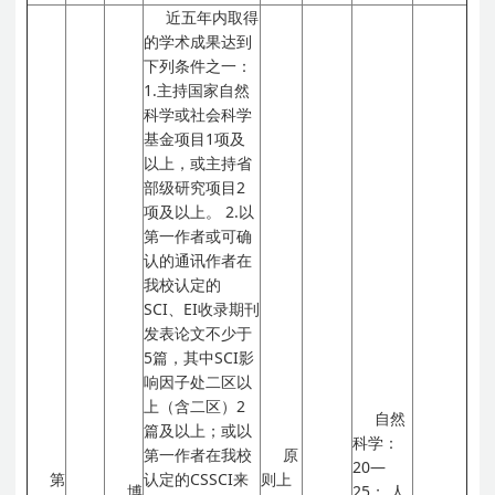
近五年内取得
的学术成果达到
下列条件之一：
1.主持国家自然
科学或社会科学
基金项目1项及
以上，或主持省
部级研究项目2
项及以上。
2.以
第一作者或可确
认的通讯作者在
我校认定的
SCI、EI收录期刊
发表论文不少于
5篇，其中SCI影
响因子处二区以
上（含二区）2
自然
篇及以上；或以
科学：
第一作者在我校
原
20—
第
认定的CSSCI来
则上
博
25；
人