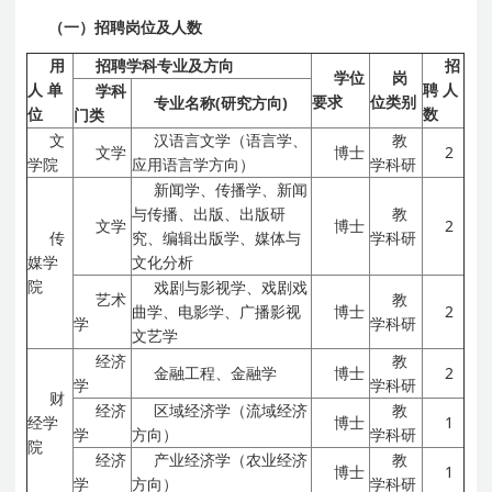
（一）招聘岗位及人数
用
招聘学科专业及方向
招
学位
岗
人
单
聘
人
学科
要求
位类别
专业名称(研究方向)
位
数
门类
文
汉语言文学（语言学、
教
文学
博士
2
学院
应用语言学方向）
学科研
新闻学、传播学、新闻
与传播、出版、出版研
教
文学
博士
2
传
究、编辑出版学、媒体与
学科研
媒学
文化分析
院
戏剧与影视学、戏剧戏
艺术
教
曲学、电影学、广播影视
博士
2
学
学科研
文艺学
经济
教
金融工程、金融学
博士
2
学
学科研
财
经济
区域经济学（流域经济
教
经学
博士
1
学
方向）
学科研
院
经济
产业经济学（农业经济
教
博士
1
学
方向）
学科研