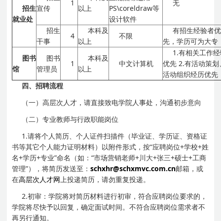
1
无
招生
宣传
以上
PS\coreldraw等
就业处
设计软件
招生
本科及
有招生经验者
4
不限
干事
以上
先，学历可为大专
1.有相关工作
图书
图书
本科及
1
中文计算机
优先
2.有活动策划
馆
管理员
以上
活动组织经历优先
四、招聘流程
（一）高层次人才，请直接致电学院人事处，沟通初步意向
（二）专业教师与行政职能岗位
1.请将个人简历、个人证件扫描件（毕业证、学历证、资格证
书等其它个人能力证明材料）以附件形式，按“应聘岗位+学校+姓
名+学历+专业”命名（如：“市场营销老师+川大+张三+硕士+工商
管理”），将简历发送至：
schxhr@schxmvc.com.cn
邮箱，或
在
高层次人才网
上投递简历，请勿重复投递。
2.初审：学院将对简历材料进行初审，符合应聘岗位要求的，
学院将尽快予以回复，确定面试时间。不符合应聘岗位需求者不
再另行通知。