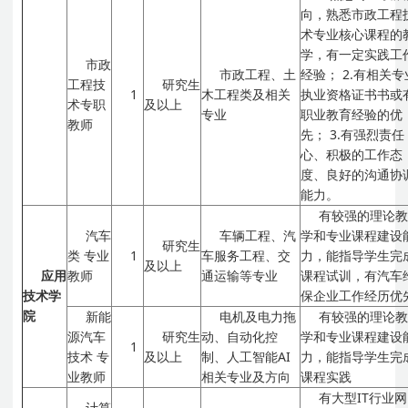
向，熟悉市政工程
术专业核心课程的
学，有一定实践工
市政
市政工程、土
经验；
2.有相关专
工程技
研究生
1
木工程类及相关
执业资格证书书或
术专职
及以上
专业
职业教育经验的优
教师
先；
3.有强烈责任
心、积极的工作态
度、良好的沟通协
能力。
有较强的理论
汽车
车辆工程、汽
学和专业课程建设
研究生
类
专业
1
车服务工程、交
力，能指导学生完
及以上
应用
教师
通运输等专业
课程试训，有汽车
技术学
保企业工作经历优
院
新能
电机及电力拖
有较强的理论
源汽车
研究生
动、自动化控
学和专业课程建设
1
技术
专
及以上
制、人工智能AI
力，能指导学生完
业教师
相关专业及方向
课程实践
有大型IT行业网
计算