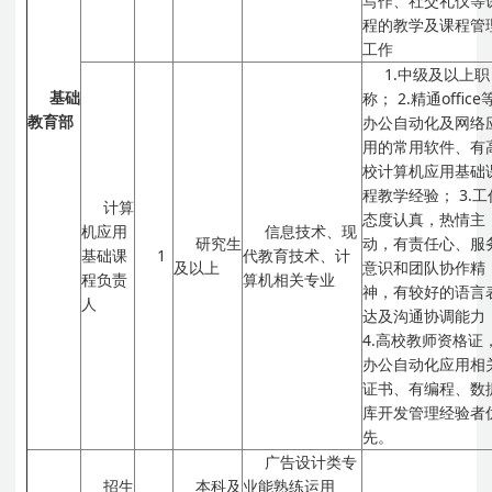
写作、社交礼仪等
程的教学及课程管
工作
1.中级及以上职
基础
称；
2.精通office
教育部
办公自动化及网络
用的常用软件、有
校计算机应用基础
程教学经验；
3.
计算
态度认真，热情主
机应用
信息技术、现
研究生
动，有责任心、服
基础课
1
代教育技术、计
及以上
意识和团队协作精
程负责
算机相关专业
神，有较好的语言
人
达及沟通协调能力
4.高校教师资格证
办公自动化应用相
证书、有编程、数
库开发管理经验者
先。
广告设计类专
招生
本科及
业能熟练运用