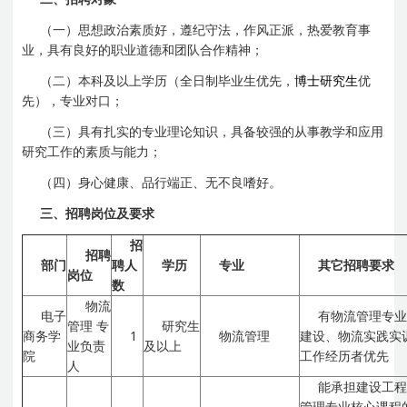
（一）思想政治素质好，遵纪守法，作风正派，热爱教育事
业，具有良好的职业道德和团队合作精神；
（二）本科及以上学历（全日制毕业生优先，
博士研究生
优
先），专业对口；
（三）具有扎实的专业理论知识，具备较强的从事教学和应用
研究工作的素质与能力；
（四）身心健康、品行端正、无不良嗜好。
三、招聘岗位及要求
招
招聘
部门
聘人
学历
专业
其它招聘要求
岗位
数
物流
电子
有物流管理专
管理
专
研究生
商务学
1
物流管理
建设、物流实践实
业负责
及以上
院
工作经历者优先
人
能承担建设工
管理专业核心课程