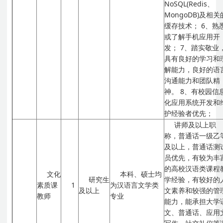
NoSQL(Redis、
MongoDB)及相关
缓存技术；
6、熟
或了解手机应用开
发；
7、踏实敬业
具有良好的学习和
解能力，良好的语
沟通能力和团队精
神。
8、有校园信
化应用系统开发和
护经验者优先；
讲师及以上职
称，普通话一级乙
及以上，普通话测
员优先，有较为丰
的高校汉语类课程
文化
本科、硕士均
研究生
学经验，有较好的
素质课
1
为汉语言文学类
及以上
文素养和较强的管
教师
专业
能力，能承担大学
文、普通话、应用