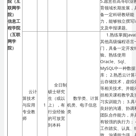
院（互
5.愿意在高等职业
联网学
育领域长期发展，
院）
备一定科研教研能
信息工
力，能够独立撰写
程学院
文及申报课题。
（互联
1.熟练掌握Jav
网学
其他高级编程语言
院）
门，具备一定开发
验。熟练使用
Oracle、Sql、
MySQL中一种数据
库；
2.熟悉云计算
云存储技术，虚拟
全日制
等相关技术。并能
云计
硕士研究
担相关课程教学及
算技术
生（或以
数学类、计算
习实训能力；
3.
与应用
1
上），有
机类、电子信息
良好的沟通、协调
专业教
行业经验
类
团队合作能力，并
师
的可放宽
有较强的执行力；
到本科
工作踏实、认真、
致，沟通能力强，