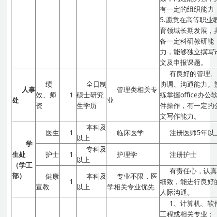
有一定的组织能力
5.愿意在高等职业
育领域长期发展，
备一定科研教研能
力，能够独立撰写
文及申报课题。
有良好的管理
绩
全日制
协调、沟通能力。
人事
管理类相关专
效、师
1
硕士研究
练掌握office办公
处
业
资
生学历
件操作，有一定的
文写作能力。
本科及
医生
1
临床医学
注册医师5年以
以上
学
专科及
生处
护士
1
护理学
注册护士
以上
（学工
有责任心，认
部）
健康
本科及
专业不限，医
1
细致，能进行良好
宣教
以上
学相关专业优先
人际沟通。
1、计算机、软
工程或相关专业；