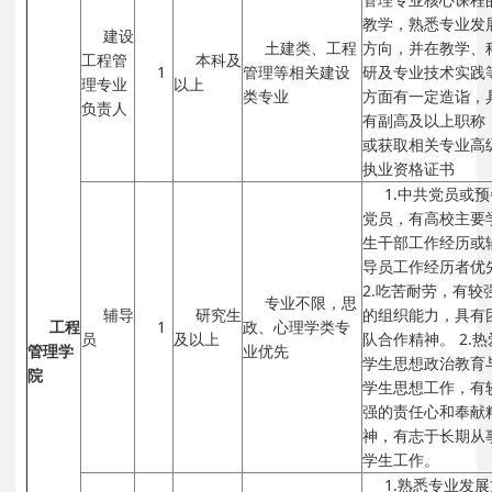
教学，熟悉专业发
建设
土建类、工程
方向，并在教学、
工程管
本科及
1
管理等相关建设
研及专业技术实践
理专业
以上
类专业
方面有一定造诣，
负责人
有副高及以上职称
或获取相关专业高
执业资格证书
1.中共党员或
党员，有高校主要
生干部工作经历或
导员工作经历者优
2.吃苦耐劳，有较
专业不限，思
辅导
研究生
的组织能力，具有
工程
1
政、心理学类专
员
及以上
队合作精神。
2.
管理学
业优先
学生思想政治教育
院
学生思想工作，有
强的责任心和奉献
神，有志于长期从
学生工作。
1.熟悉专业发