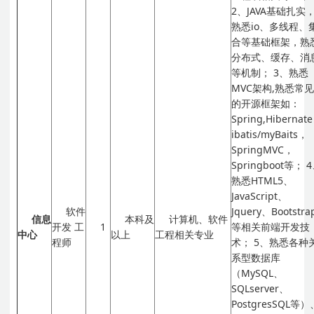
2、JAVA基础扎实
熟悉io、多线程、
合等基础框架，熟
分布式、缓存、消
等机制；
3、熟悉
MVC架构,熟悉常
的开源框架如：
Spring,Hibernat
ibatis/myBaits，
SpringMVC，
Springboot等；
熟悉HTML5、
JavaScript、
软件
Jquery、Bootstra
信息
本科及
计算机、软件
开发
工
1
等相关前端开发技
中心
以上
工程相关专业
程师
术；
5、熟悉各种
系型数据库
（MySQL、
SQLserver、
PostgresSQL等）