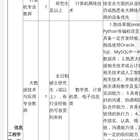
研究生
计算机网络技
络安全方面的从业
机专业
1
及以上
术
历或熟悉各大网络
教师
商的设备优先
1.熟练掌握Jav
Python等编程语
具备一定开发经验
熟练使用Oracle、
Sql、MySQL中一
数据库；
2.熟悉大
据相关技术或云计
相关技术或人工智
全日制
相关技术。并能承
大数
硕士研究
相关课程教学及实
据技术
生（或以
数学类、计算
实训能力；
3.具有
与应用
1
上），有
机类、电子信息
好的沟通、协调和
专业教
行业经验
类
队合作能力，并具
师
的可放宽
较强的执行力；
4
到本科
作踏实、认真、细
信息
致，沟通能力强，
工程学
有一定的组织能力