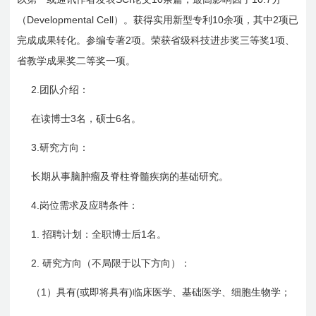
Developmental Cell
10
2
（
）。获得实用新型专利
余项，其中
项已
2
1
完成成果转化。参编专著
项。荣获省级科技进步奖三等奖
项、
省教学成果奖二等奖一项。
2.
团队介绍：
3
6
在读博士
名，硕士
名。
3.
研究方向：
长期从事脑肿瘤及脊柱脊髓疾病的基础研究。
4.
岗位需求及应聘条件：
1.
1
招聘计划：全职博士后
名。
2.
研究方向（不局限于以下方向）：
1
(
)
（
）具有
或即将具有
临床医学、基础医学、细胞生物学；