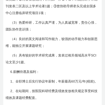
1
刊发表二区及以上学术论著
篇；③曾协助导师牵头完成全国多
1
中心注册临床研究项目
项；
3
（
）热爱科研，工作认真严谨，为人真诚宽厚，责任心强，
团队协作意识强；
4
（
）良好的英文阅读和写作能力，较强的动手能力和创新思
维，能独立开展课题研究；
5
SCI
（
）具有较好的学术研究成果，发表过相关领域高水平
1
论文至少
篇。
6.
薪酬待遇及福利：
1
60
/
(
)
、全职博士后实行协议年薪制，年薪最高
万元
年
税前
。
2
、在站期间，按医院科研经费及绩效发放相关规定享受科技
绩效及课题经费配套。