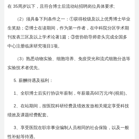
35
;
在
周岁以下，且符合博士后流动站招聘岗位具体要求
2
（
）须具备下列条件之一：①获得校级及以上优秀博士毕业
生奖励；②博士在读期间，作为第一作者，在中科院分区学术期
1
刊发表三区及以上学术论著
篇；③曾协助导师牵头完成全国多
1
中心注册临床研究项目
项。
3
（
）熟悉动物实验、细胞培养、免疫荧光和流式细胞分选等
实验技术者优先。
5.
薪酬待遇及福利：
1
60
/
(
)
、全职博士后实行协议年薪制，年薪最高
万元
年
税前
。
2
、在站期间，按医院科研经费及绩效发放相关规定享受科技
绩效及课题经费配套。
3
、享受医院在职非事业编制人员相同的社会保险，以及一般
性补贴等待遇。