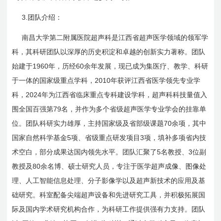
3.
团队介绍：
南昌大学第二附属医院超声科是江西省超声医学领域的领军学
科，其科研团队以深厚的历史积淀和卓越的创新实力著称。团队
1960
60
始建于
年，历经
余年发展，现已成为集医疗、教学、科研
2010
于一体的国家级重点学科，
年获评江西省医学领先专业学
2024
科，
年为江西省临床重点专科建设学科，超声科科技量值入
79
围全国百强第
名，并作为多个省级超声医学专业学会的挂靠单
70
位。团队科研实力雄厚，主持国家级及省部级课题
余项，其中
5
3
国家自然科学基金
项、省级重点研发项目
项，填补多项省内技
5
3
术空白，部分成果达国内领先水平。团队汇聚了
名教授、
位副
80
教授及
余名博、硕士研究人员，专注于医学超声成像、图像处
理、人工智能信息处理、分子影像学以及超声新技术的应用及基
础研究。科室配备尖端超声设备和先进研究工具，并积极拓展国
际及国内学术研究机构合作，为科研工作提供强有力支持。团队