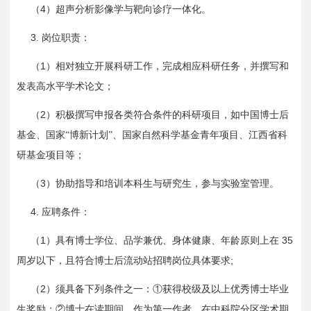
4
（
）超声分析影像学与靶向诊疗一体化。
3.
岗位职责：
1
（
）相对独立开展科研工作，完成相应科研任务，并撰写和
发表高水平学术论文；
2
（
）积极撰写申报各类符合条件的科研项目，如中国博士后
基金、国家“博新计划”、国家自然科学基金青年项目、江西省科
研基金项目等；
3
（
）协助指导和培训本科生与研究生，参与实验室管理。
4.
应聘条件：
1
35
（
）具有博士学位、品学兼优、身体健康、年龄原则上在
;
周岁以下，且符合博士后流动站招聘岗位具体要求
2
（
）须具备下列条件之一：①获得校级及以上优秀博士毕业
生奖励；②博士在读期间，作为第一作者，在中科院分区学术期