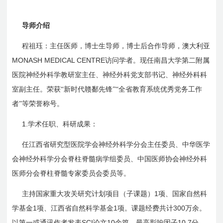
导师介绍
程祖珏：主任医师，博士生导师，博士后合作导师，澳大利亚
MONASH MEDICAL CENTRE
访问学者。现任南昌大学第二附属
医院神经外科学教研室主任、神经外科党支部书记、神经外科科
室副主任。荣获“新时代赣鄱先锋”“全省教育系统优秀党务工作
者”等荣誉称号。
1.
学术任职、科研成果：
任江西省研究型医院学会神经外科学分会主任委员、中华医学
会神经外科学分会脊柱脊髓病学组委员、中国医师协会神经外科
医师分会脊柱脊髓专家委员会委员等。
1
主持国家重大攻关研究计划项目（子课题）
项、国家自然科
1
1
300
学基金
项、江西省自然科学基金
项。课题经费共计
万余。
SCI
10
10.7
以第一或通讯作者发表
论文
余篇，最高影响因子
分