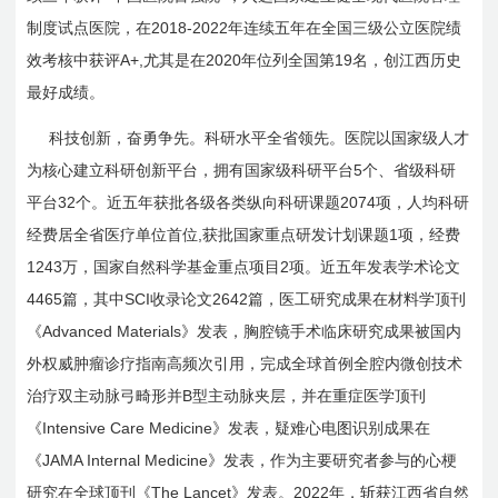
2018-2022
制度试点医院，在
年连续五年在全国三级公立医院绩
A+,
2020
19
效考核中获评
尤其是在
年位列全国第
名，创江西历史
最好成绩。
科技创新，奋勇争先。科研水平全省领先。医院以国家级人才
5
为核心建立科研创新平台，拥有国家级科研平台
个、省级科研
32
2074
平台
个。近五年获批各级各类纵向科研课题
项，人均科研
,
1
经费居全省医疗单位首位
获批国家重点研发计划课题
项，经费
1243
2
万，国家自然科学基金重点项目
项。近五年发表学术论文
4465
SCI
2642
篇，其中
收录论文
篇，医工研究成果在材料学顶刊
Advanced Materials
《
》发表，胸腔镜手术临床研究成果被国内
外权威肿瘤诊疗指南高频次引用，完成全球首例全腔内微创技术
B
治疗双主动脉弓畸形并
型主动脉夹层，并在重症医学顶刊
Intensive Care Medicine
《
》发表，疑难心电图识别成果在
JAMA Internal Medicine
《
》发表，作为主要研究者参与的心梗
The Lancet
2022
研究在全球顶刊《
》发表。
年，斩获江西省自然