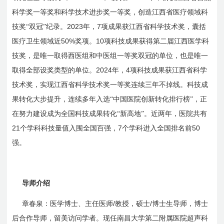
科学奖一等奖和科学技术进步奖一等奖，创造江西省医疗领域科
2023
7
技奖“双冠”纪录。
年，
项成果获江西省科学技术奖，囊括
50%
10
医疗卫生领域近
奖项。
项科技成果获得第二届江西医学科
技奖，是唯一取得西医组和中医组一等奖双冠的单位，也是唯一
2024
4
取得全部设奖类型的单位。
年，
项科技成果获江西省科学
技术奖，实现江西省科学技术奖一等奖连续三年不掉线。科技成
果转化大步提升，连续多年入选“中国医院创新转化排行榜”，正
在努力建设成为全国科技成果转化“新高地”。近两年，医院共有
21
7
50
个学科科技量值入围全国百强，
个学科进入全国排名前
强。
导师介绍
/
/
章春泉：医学博士、主任医师
教授，硕士
博士生导师，博士
后合作导师，留美访问学者。现任南昌大学第二附属医院超声科