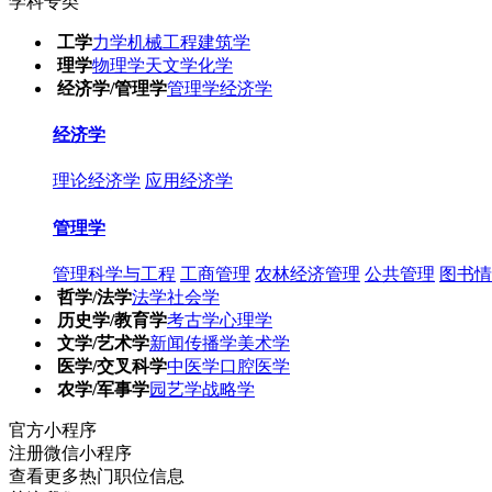
学科专类
工学
力学
机械工程
建筑学
理学
物理学
天文学
化学
经济学/管理学
管理学
经济学
经济学
理论经济学
应用经济学
管理学
管理科学与工程
工商管理
农林经济管理
公共管理
图书情
哲学/法学
法学
社会学
历史学/教育学
考古学
心理学
文学/艺术学
新闻传播学
美术学
医学/交叉科学
中医学
口腔医学
农学/军事学
园艺学
战略学
官方小程序
注册微信小程序
查看更多热门职位信息