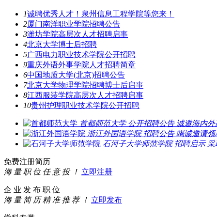
1
诚聘优秀人才！泉州信息工程学院等您来！
2
厦门南洋职业学院招聘公告
3
潍坊学院高层次人才招聘启事
4
北京大学博士后招聘
5
广西电力职业技术学院公开招聘
9
重庆外语外事学院人才招聘简章
6
中国地质大学(北京)招聘公告
7
北京大学物理学院招聘博士后启事
8
江西服装学院高层次人才招聘启事
10
贵州护理职业技术学院公开招聘
首都师范大学
公开招聘公告
诚邀海内外
浙江外国语学院
招聘公告
竭诚邀请领
石河子大学师范学院
招聘启示
采
免费注册简历
海 量 职 位 任 意 投 ！
立即注册
企 业 发 布 职 位
海 量 简 历 精 准 推 荐 ！
立即发布