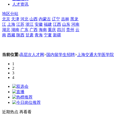
人才资讯
地区分站
北京
天津
河北
山西
内蒙古
辽宁
吉林
黑龙
江
上海
江苏
浙江
安徽
福建
江西
山东
河南
湖北
湖南
广东
广西
海南
重庆
四川
贵州
云
南
西藏
陕西
甘肃
青海
宁夏
新疆
当前位置:
高层次人才网
>
国内留学生招聘
>
上海交通大学医学院
1
2
3
4
近期热点
再看看