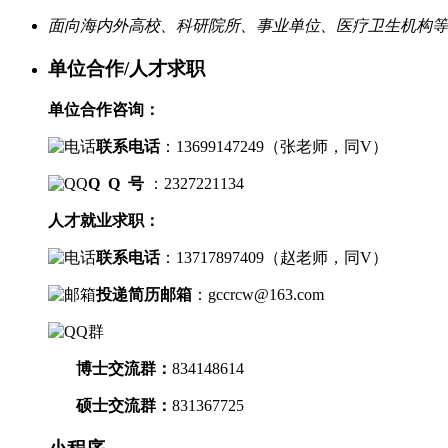
面向海内外高校、科研院所、事业单位、医疗卫生机构等
单位合作/人才求职
单位合作咨询：
联系电话
：
13699147249（
张老师，
同V）
Q Q 号
：2327221134
人才就业求职：
联系电话
：
13717897409（
赵老师，
同V）
投递简历邮箱
：
gccrcw@163.com
博士交流群
：
834148614
硕士交流群：
831367725