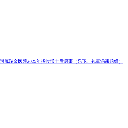
附属瑞金医院2025年招收博士后启事（乐飞、包露涵课题组）