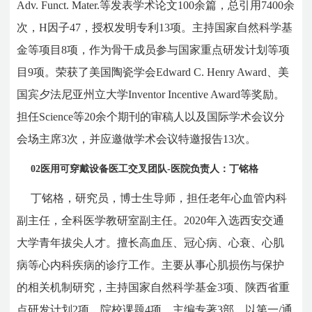
Adv. Funct. Mater.等发表学术论文100余篇，总引用7400余
次，H因子47，授权发明专利13项。主持国家自然科学基
金等项目8项，作为骨干成员参与国家重点研发计划等项
目9项。荣获了美国陶瓷学会Edward C. Henry Award、美
国宾夕法尼亚州立大学Inventor Incentive Award等奖励。
担任Science等20余个期刊的审稿人以及国际学术会议分
会场主席3次，并应邀做学术会议特邀报告13次
。
02
医用可穿戴设备医工交叉团队
-
医院负责人：丁铭格
丁铭格，研究员，博士生导师，担任老年心血管内科
副主任，全科医学教研室副主任。
2020
年入选西安交通
大学青年拔尖人才。擅长高血压、冠心病、心衰、心肌
病等心内科疾病的诊疗工作。主要从事心肌损伤与保护
的相关机制研究，主持国家自然科学基金
3
项、陕西省重
点研发计划
2
项、院校课题
4
项，主编专著
3
部，以第一
/
通