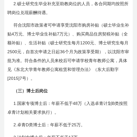
2.
硕士研究生毕业补充至助教岗位的人员，各合同期均按照所
聘岗位兑现薪酬待遇。
符合沈阳市政策者可申请享受沈阳市购房补贴（硕士毕业生补
4
7
贴
万元、博士毕业生补贴
万元）、购买商品住房契税补贴（全
1200
额补贴）、生活补贴（硕士研究生每月
元、博士研究生每月
2500
36
元，自首次申请之日起
个月为政策享受期），以沈阳市审
批为准。符合条件的人员来校后可申请学校青年教师公寓，具体
见《东北大学青年教师公寓租赁和管理办法》（东大后勤字
[2015]7
号）。
（三）博士后岗位
1.
48
B
国家专项博士后：年薪不低于
万（入选卓青计划
类按照
卓青计划相关要求执行）。
2.
D
25
卓青
类博士后：年薪不低于
万。