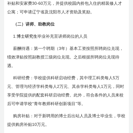
30-60
补贴和安家费
万元，并提供校园内拎包入住的精装修人才
公寓；可申请辽宁省及沈阳市人才资助及奖励。
（二）讲师、助教岗位
1.
博士研究生
毕业补充至讲师岗位的人员
3
薪酬待遇：第一个聘期（
年）基本工资按照所聘岗位兑现，
绩效津贴按照副教授三级岗位兑现。之后根据所聘岗位兑现待
遇。
5
科研经费：学校提供科研启动经费，其中理工科类每人
万
2
1
元、管理与经济学科类每人
万元、其余学科类每人
万元，同时
享受学院提供的配套科研启动经费。此外，符合条件的人员来校
后可申请学校“青年教师科研创新项目”等。
购房补贴：对于新聘用的博士后出站人员及博士毕业生，学校
10
提供购房补贴
万元。