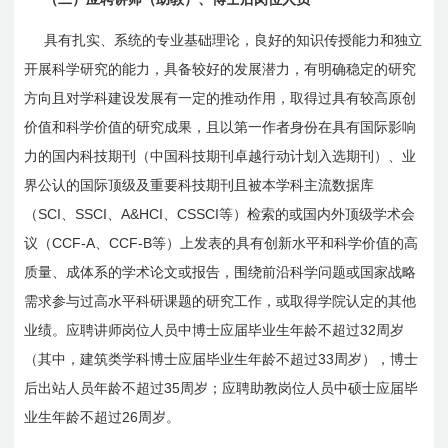
具有扎实、系统的专业基础理论，良好的知识传授能力和独立
开展科学研究的能力，具备较好的发展潜力，有明确稳定的研究
方向且对学科建设发展有一定的推动作用，取得过具有较高原创
价值和科学价值的研究成果，且以第一作者身份在具有国际影响
力的国内科技期刊（中国科技期刊卓越行动计划入选期刊）、业
界公认的国际顶级及重要科技期刊且被本学科主流数据库
SCI
SSCI
A&HCI
CSSCI
（
、
、
、
等）检索的或国内外顶级学术会
CCF-A
CCF-B
议（
、
等）上发表的具有创新水平和科学价值的高
质量、成体系的学术论文或报告，围绕前沿科学问题或国家战略
需求参与过高水平科研课题的研究工作，或取得学院认定的其他
32
业绩。应聘讲师岗位人员中博士应届毕业生年龄不超过
周岁
33
（其中，建筑类学科博士应届毕业生年龄不超过
周岁），博士
35
后出站人员年龄不超过
周岁；应聘助教岗位人员中硕士应届毕
26
业生年龄不超过
周岁。