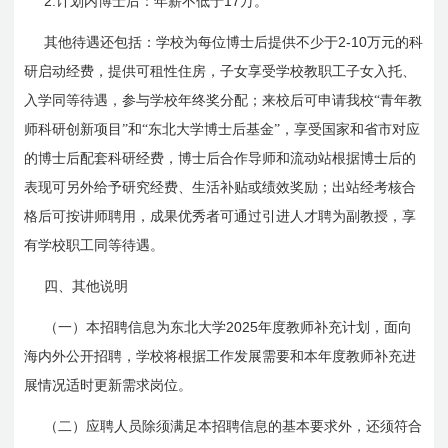
2.
17
计划内博士后：年薪不低于
万。
2-10
其他待遇还包括：学校为每位博士后提供不少于
万元的科
研启动经费，提供可租性住房，子女享受学校教职工子女入托、
入学同等待遇，参与学校年终奖分配；来校后可申请我校“青年教
师科研创新项目”和“东北大学博士后基金”，享受国家和省市对应
的博士后配套科研经费，博士后合作导师和流动站根据博士后的
表现可另外给予研究经费、生活补贴或绩效奖励；出站经考核合
格后可按讲师聘用，成果优秀者可通过引进人才聘为副教授，享
有学校职工同等待遇。
四、其他说明
2025
（一）本招聘信息为东北大学
年度教师补充计划，面向
海内外公开招聘，学校将根据工作发展需要和本年度教师补充进
展情况适时更新需求岗位。
（二）应聘人员除须满足本招聘信息的基本要求外，还须符合