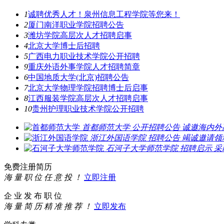
1
诚聘优秀人才！泉州信息工程学院等您来！
2
厦门南洋职业学院招聘公告
3
潍坊学院高层次人才招聘启事
4
北京大学博士后招聘
5
广西电力职业技术学院公开招聘
9
重庆外语外事学院人才招聘简章
6
中国地质大学(北京)招聘公告
7
北京大学物理学院招聘博士后启事
8
江西服装学院高层次人才招聘启事
10
贵州护理职业技术学院公开招聘
首都师范大学
公开招聘公告
诚邀海内外
浙江外国语学院
招聘公告
竭诚邀请领
石河子大学师范学院
招聘启示
采
免费注册简历
海 量 职 位 任 意 投 ！
立即注册
企 业 发 布 职 位
海 量 简 历 精 准 推 荐 ！
立即发布