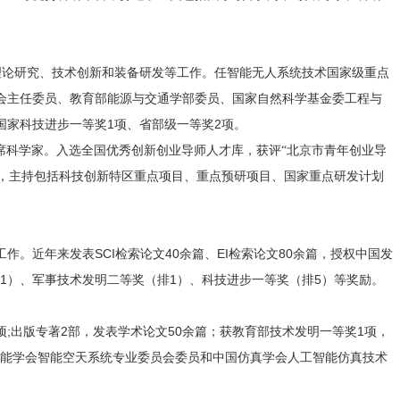
理论研究、技术创新和装备研发等工作。任智能无人系统技术国家级重点
会主任委员、教育部能源与交通学部委员、国家自然科学基金委工程与
1
2
国家科技进步一等奖
项、省部级一等奖
项。
席科学家。入选全国优秀创新创业导师人才库，获评“北京市青年创业导
，主持包括科技创新特区重点项目、重点预研项目、国家重点研发计划
SCI
40
EI
80
工作。近年来发表
检索论文
余篇、
检索论文
余篇，授权中国发
1
1
5
）、军事技术发明二等奖（排
）、科技进步一等奖（排
）等奖励。
;
2
50
1
项
出版专著
部，发表学术论文
余篇；获教育部技术发明一等奖
项，
能学会智能空天系统专业委员会委员和中国仿真学会人工智能仿真技术