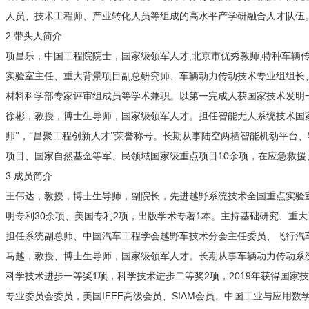
人员、技术工程师、产业转化人员等组成的高水平产学研融合人才队伍
2.
带头人简介
,
,
项昌乐，中国工程院院士，国家级领军人才
北京市优秀教师
特种车辆
实验室主任、重大背景项目副总研究师、车辆动力传动技术专业组组长
材料科学部专家评审组成员等学术兼职。以第一完成人获国家技术发明
徐彬，教授，博士生导师，国家级领军人才。担任智能无人系统技术国
师”，“昌聚工程创新人才”荣誉称号。长期从事陆空两栖智能机动平台
10
项目、国家自然基金等军、民领域国家级重点项目
余项，在应急救援
3.
成员简介
王伟达，教授，博士生导师，副院长，先进越野系统技术全国重点实验
30
2
1
明专利
余项、美国专利
项，出版学术专著
本。主持基础研究、重大
担任系统副总师、中国汽车工程学会越野车技术分会主任委员、飞行汽
马越，教授、博士生导师，国家级领军人才。长期从事车辆动力传动系
1
2
2019
科学技术进步一等奖
项，科学技术进步二等奖
项，
年获得国家技
IEEE
SIAM
专业委员会委员，美国
高级会员、
会员、中国工业与应用数