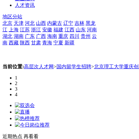
人才资讯
地区分站
北京
天津
河北
山西
内蒙古
辽宁
吉林
黑龙
江
上海
江苏
浙江
安徽
福建
江西
山东
河南
湖北
湖南
广东
广西
海南
重庆
四川
贵州
云
南
西藏
陕西
甘肃
青海
宁夏
新疆
当前位置:
高层次人才网
>
国内留学生招聘
>
北京理工大学重庆创
1
2
3
4
近期热点
再看看