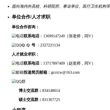
面向海内外高校、科研院所、事业单位、医疗卫生机构等
单位合作/人才求职
单位合作咨询：
联系电话
：
13699147249（
张老师，
同V）
Q Q 号
：2327221134
人才就业求职：
联系电话
：
13717897409（
赵老师，
同V）
投递简历邮箱
：
gccrcw@163.com
博士交流群
：
834148614
硕士交流群：
831367725