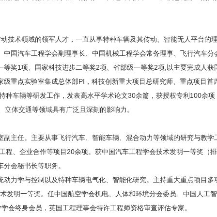
。
传动技术领域的领军人才，一直从事特种车辆及其传动、智能无人平台的
、中国汽车工程学会副理事长、中国机械工程学会常务理事、飞行汽车分
1
2
2
,
一等奖
项、国家科技进步二等奖
项、省部级一等奖
项
以主要完成人获
PI
家级重点实验室集成总体部
，科技创新重大项目总研究师、重点项目首
30
100
、特种车辆等研发工作，发表高水平学术论文
余篇，获授权专利
余项
、立体交通等领域具有广泛且深刻的影响力。
室副主任。主要从事飞行汽车、智能车辆、混合动力等领域的研究与教学
20
工程、企业合作等项目
余项。获中国汽车工程学会技术发明一等奖（排
车分会秘书长等职务。
统动力学与控制以及特种车辆电气化、智能化研究。主持重大重点项目多
术发明一等奖。任中国航空学会机电、人体和环境分会委员、中国人工智
学学会终身会员，英国工程理事会特许工程师资格审查评估专家。