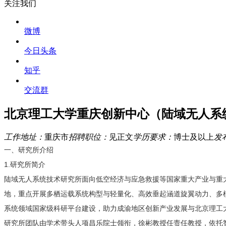
关注我们
微博
今日头条
知乎
交流群
北京理工大学重庆创新中心（陆域无人系统
工作地址：
重庆市
招聘职位：
见正文
学历要求：
博士及以上
发
一、研究所介绍
1.
研究所简介
陆域无人系统技术研究所面向低空经济与应急救援等国家重大产业与重
地，重点开展多栖运载系统构型与轻量化、高效垂起涵道旋翼动力、多
系统领域国家级科研平台建设，助力成渝地区创新产业发展与北京理工
研究所团队由学术带头人项昌乐院士领衔，
徐彬
教授
任责任
教授，依托