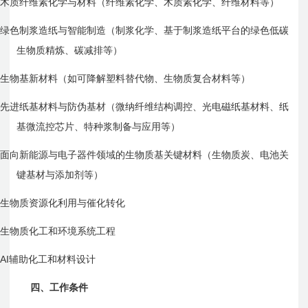
l
木质纤维素化学与材料（纤维素化学、木质素化学、纤维材料等）
l
绿色制浆造纸与智能制造（制浆化学、基于制浆造纸平台的绿色低碳
生物质精炼、碳减排等）
l
生物基新材料（如可降解塑料替代物、生物质复合材料等）
l
先进纸基材料与防伪基材（微纳纤维结构调控、光电磁纸基材料、纸
基微流控芯片、特种浆制备与应用等）
l
面向新能源与电子器件领域的生物质基关键材料（生物质炭、电池关
键基材与添加剂等）
l
生物质资源化利用与催化转化
l
生物质化工和环境系统工程
AI
l
辅助化工和材料设计
四、工作条件