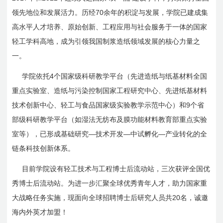
70
领先地位和发展活力。历经
余年的积淀与发展，学院已建成集
高水平人才培养、原始创新、工程应用与社会服务于一体的国家
轻工学科高地，成为引领我国制浆造纸领域发展的核心力量之
一。
4
学院依托
个国家级科研教学平台（先进造纸与纸基材料全国
重点实验室、造纸与污染控制国家工程研究中心、先进纸基材料
9
技术创新中心、轻工与食品国家级实验教学示范中心）和
个省
部级科研教学平台（如湿法无纺布及膜功能材料教育部重点实验
—
—
—
室等），已形成基础研究
技术开发
中试孵化
产业转化的全
链条科技创新体系。
目前学院设有轻工技术与工
程
博士后流动站，三次获评
全国优
秀
博士后流动站。为进一步汇聚全球优秀青年人才，助力国家重
20
大战略任务实施，现面向全球招聘博士后研究人员共
名，诚邀
海内外英才加盟！