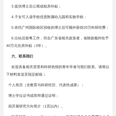
3.
提供博士后公寓或租房补贴；
4.
子女可入读学校优质附属幼儿园和实验学校；
5.
20
依托广州国际校区招收的博士后可额外获得
万科研经费；
6.
出站后留粤工作，符合广东省相关政策者，省财政额外给予
40
3
万元住房补贴（
年）。
六、联系我们
欢迎具备相关背景和科研热情的青年学者与我们联系。请将以
下材料发送至指定邮箱
：
l
个人简历（含教育与科研经历、代表性成果）；
l
博士学位证书或答辩通过证明；
1
l
拟开展研究方向简介（
页以内）。