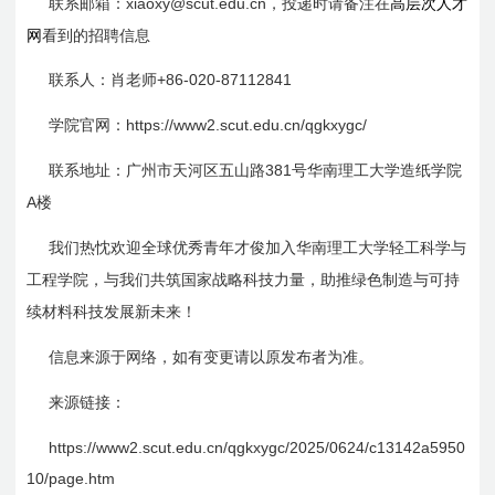
xiaoxy@scut.edu.cn，投递时请备注在
高层次人才
联系邮箱：
网
看到的招聘信息
+86-020-87112841
联系人：肖老师
https://www2.scut.edu.cn/qgkxygc/
学院官网：
381
联系地址：广州市天河区五山路
号华南理工大学造纸学院
A
楼
我们热忱欢迎全球优秀青年才俊加入华南理工大学轻工科学与
工程学院，与我们共筑国家战略科技力量，助推绿色制造与可持
续材料科技发展新未来！
信息来源于网络，如有变更请以原发布者为准。
来源链接：
https://www2.scut.edu.cn/qgkxygc/2025/0624/c
13142a
5950
10/page.htm