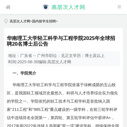
高层次人才网
>
国内留学生招聘
>
华南理工大学轻工科学与工程学院2025年全球招
聘20名博士后公告
地址：
广东省 -- 广州市
职位：
见正文
学历：
博士及以上
时间:
2025-06-30
编辑:
高层次人才网
一、学院简介
华南理工大学轻工科学与工程学院坐落于绿树成荫的五山校
区，是我国轻工领域历史最悠久、科研与人才培养综合实力领先
的学院之一。学院依托的轻工技术与工程学科是首批纳入国
“211
”
“985
”
家
工程
和
工程
重点建设的一级学科，在前三轮学科评
A+
估中连续排名全国第一，第四轮、第五轮学科评估中获评
，
2017
2022
“
”
年和
年连续入选国家
双一流
建设学科，持续保持全国