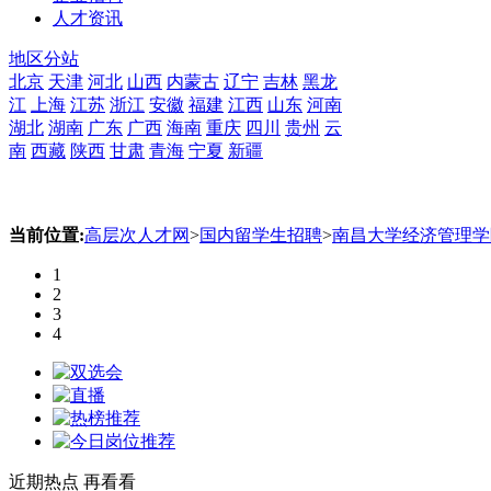
人才资讯
地区分站
北京
天津
河北
山西
内蒙古
辽宁
吉林
黑龙
江
上海
江苏
浙江
安徽
福建
江西
山东
河南
湖北
湖南
广东
广西
海南
重庆
四川
贵州
云
南
西藏
陕西
甘肃
青海
宁夏
新疆
当前位置:
高层次人才网
>
国内留学生招聘
>
南昌大学经济管理学
1
2
3
4
近期热点
再看看