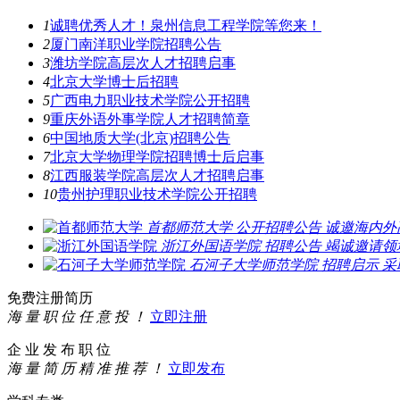
1
诚聘优秀人才！泉州信息工程学院等您来！
2
厦门南洋职业学院招聘公告
3
潍坊学院高层次人才招聘启事
4
北京大学博士后招聘
5
广西电力职业技术学院公开招聘
9
重庆外语外事学院人才招聘简章
6
中国地质大学(北京)招聘公告
7
北京大学物理学院招聘博士后启事
8
江西服装学院高层次人才招聘启事
10
贵州护理职业技术学院公开招聘
首都师范大学
公开招聘公告
诚邀海内外
浙江外国语学院
招聘公告
竭诚邀请领
石河子大学师范学院
招聘启示
采
免费注册简历
海 量 职 位 任 意 投 ！
立即注册
企 业 发 布 职 位
海 量 简 历 精 准 推 荐 ！
立即发布