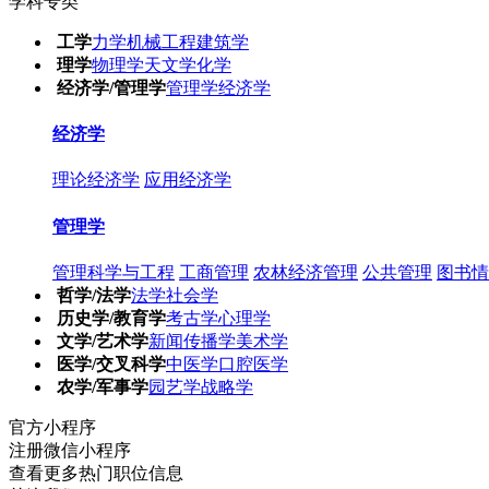
学科专类
工学
力学
机械工程
建筑学
理学
物理学
天文学
化学
经济学/管理学
管理学
经济学
经济学
理论经济学
应用经济学
管理学
管理科学与工程
工商管理
农林经济管理
公共管理
图书情
哲学/法学
法学
社会学
历史学/教育学
考古学
心理学
文学/艺术学
新闻传播学
美术学
医学/交叉科学
中医学
口腔医学
农学/军事学
园艺学
战略学
官方小程序
注册微信小程序
查看更多热门职位信息