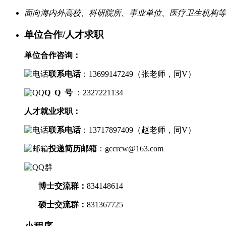
面向海内外高校、科研院所、事业单位、医疗卫生机构等
单位合作/人才求职
单位合作咨询：
联系电话
：
13699147249（
张老师，
同V）
Q Q 号
：2327221134
人才就业求职：
联系电话
：
13717897409（
赵老师，
同V）
投递简历邮箱
：
gccrcw@163.com
博士交流群
：
834148614
硕士交流群：
831367725