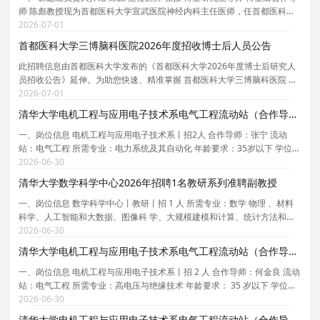
师 陈彪教授现为首都医科大学宣武医院神经内科主任医师，任首都医科大
学老年医学系主任，首都医科大学帕金森病临床研究和诊疗中心主任，中
2026-07-01
国老年医学会副会长/中华医学会老年医学分会
首都医科大学三博脑科医院2026年度招收博士后人员公告
此招聘信息由首都医科大学发布的《首都医科大学2026年度博士后研究人
员招收公告》延伸。为助您快速、精准掌握 首都医科大学三博脑科医院 的
招聘详情， 现特别针对 首都医科大学三博脑科医院 的岗位信息与报考要点
2026-07-01
单独说明 。为保证您获取的招聘信息完整且准
清华大学电机工程与应用电子技术系电气工程流动站（合作导师张宁）2026年招聘2名博士后
一、岗位信息 电机工程与应用电子技术系丨招2人 合作导师：张宁 流动
站：电气工程 所需专业：电力系统及其自动化 年龄要求：35岁以下 学位要
求：博士 拟从事研究内容或研究计划： 1. 数据驱动的电力系统安全稳定规
2026-06-30
则提取 2. 面向电力系统优化决策的可信人工
清华大学数学科学中心2026年招聘1名教研系列准聘副教授
一、岗位信息 数学科学中心丨教研丨招 1 人 所需专业：数学 物理 、材料
科学、人工智能和大数据、图像科 学、大规模建模和计算、统计方法和应
用、量子计算 和应用数论、数字金融 学位要求：博士 招聘级别：副高 工
2026-06-30
作地点：清华大学 类型要求：高端人才 招聘
清华大学电机工程与应用电子技术系电气工程流动站（合作导师何金良）2026年招聘2名博士后
一、岗位信息 电机工程与应用电子技术系丨招 2 人 合作导师：何金良 流动
站：电气工程 所需专业：高电压与绝缘技术 年龄要求： 35 岁以下 学位要
求：博士 1． 拟从事研究内容或研究计划：先进电力装备关键技术研究；
2026-06-30
2． 多物理场耦合仿真分析； 3． 直流绝
清华大学电机工程与应用电子技术系电气工程流动站（合作导师胡泽春）2026年招聘1名博士后