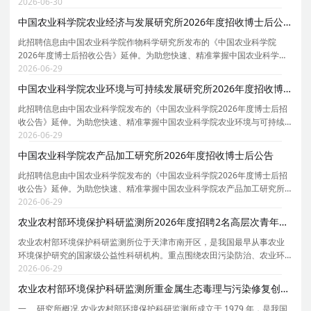
与技术、仪器科学与技术、机械工程、信息与通信工程、材料科学与工
2026-06-30
程、化学工程与技术、电子科学与技术等7个博士后科研
中国农业科学院农业经济与发展研究所2026年度招收博士后公告
此招聘信息由中国农业科学院作物科学研究所发布的《中国农业科学院
2026年度博士后招收公告》延伸。为助您快速、精准掌握中国农业科学院
农业经济与发展研究所的招聘详情， 现特别针对中国农业科学院农业经济
2026-06-29
与发展研究所的岗位信息与报考要点单独说明。 为保
中国农业科学院农业环境与可持续发展研究所2026年度招收博士后公告
此招聘信息由中国农业科学院发布的《中国农业科学院2026年度博士后招
收公告》延伸。为助您快速、精准掌握中国农业科学院农业环境与可持续
发展研究所的招聘详情， 现特别针对中国农业科学院农业环境与可持续发
2026-06-29
展研究所的岗位信息与报考要点单独说明。 为保证
中国农业科学院农产品加工研究所2026年度招收博士后公告
此招聘信息由中国农业科学院发布的《中国农业科学院2026年度博士后招
收公告》延伸。为助您快速、精准掌握中国农业科学院农产品加工研究所
的招聘详情， 现特别针对中国农业科学院农产品加工研究所的岗位信息与
2026-06-29
报考要点单独说明。 为保证您获取的招聘信息完整
农业农村部环境保护科研监测所2026年度招聘2名高层次青年人才公告
农业农村部环境保护科研监测所位于天津市南开区，是我国最早从事农业
环境保护研究的国家级公益性科研机构。重点围绕农田污染防治、农业环
境监测与预警、生态循环农业和乡村生态环境治理四大学科领域的基础
2026-06-29
性、战略性、关键性、应急性重大科技问题开展研究工
农业农村部环境保护科研监测所重金属生态毒理与污染修复创新团队2026年招收博士后公告
一、 研究所概况 农业农村部环境保护科研监测所成立于 1979 年，是我国