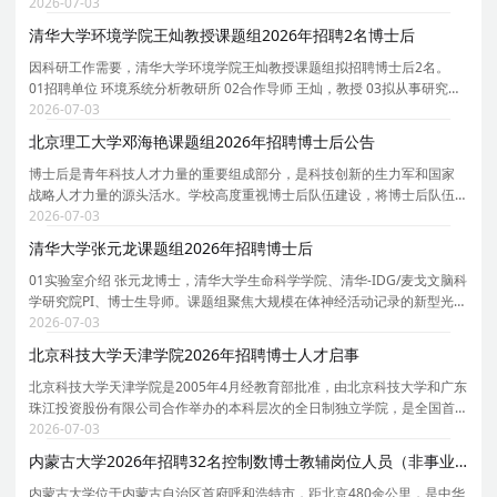
长聘教授、博士生导师。课题组团队以资源、环境和能源交叉学科为核
2026-07-03
心，致力于可燃固废/生物质能源化/资源化、钙钛矿太
清华大学环境学院王灿教授课题组2026年招聘2名博士后
因科研工作需要，清华大学环境学院王灿教授课题组拟招聘博士后2名。
01招聘单位 环境系统分析教研所 02合作导师 王灿，教授 03拟从事研究内
容 依托课题组牵头负责的京津冀环境综合治理国家科技重大专项研究项
2026-07-03
目，主要围绕人工智能驱动的温室气体排放精准核算
北京理工大学邓海艳课题组2026年招聘博士后公告
博士后是青年科技人才力量的重要组成部分，是科技创新的生力军和国家
战略人才力量的源头活水。学校高度重视博士后队伍建设，将博士后队伍
建设纳入学校师资队伍建设工作全局中统一谋划、统一部署、统一推进，
2026-07-03
持续推动博士后队伍规模倍增、质量倍增、效能倍增
清华大学张元龙课题组2026年招聘博士后
01实验室介绍 张元龙博士，清华大学生命科学学院、清华-IDG/麦戈文脑科
学研究院PI、博士生导师。课题组聚焦大规模在体神经活动记录的新型光学
与计算方法，研究方向涵盖：台式/头戴式无线介观显微成像系统以及神经
2026-07-03
活动计算建模与群体解码。课题组依托生命科学
北京科技大学天津学院2026年招聘博士人才启事
北京科技大学天津学院是2005年4月经教育部批准，由北京科技大学和广东
珠江投资股份有限公司合作举办的本科层次的全日制独立学院，是全国首
批接受教育部规范工作验收的三所独立学院之一。学校位于天津市宝坻区
2026-07-03
京津新城，占地1297.73亩，建筑面积35.18万平方米
内蒙古大学2026年招聘32名控制数博士教辅岗位人员（非事业编制）公告
内蒙古大学位于内蒙古自治区首府呼和浩特市，距北京480余公里，是中华