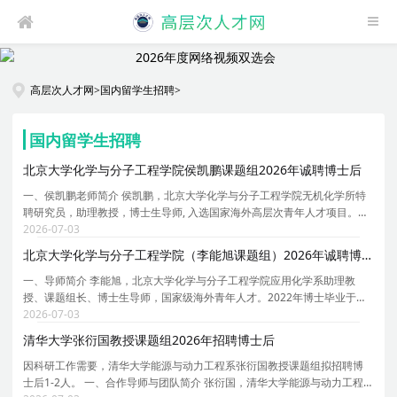
高层次人才网
>
国内留学生招聘
>
国内留学生招聘
北京大学化学与分子工程学院侯凯鹏课题组2026年诚聘博士后
一、侯凯鹏老师简介 侯凯鹏，北京大学化学与分子工程学院无机化学所特
聘研究员，助理教授，博士生导师, 入选国家海外高层次青年人才项目。本
科及硕士阶段就读于苏州大学新加坡国立大学联合培养项目，指导老师是
2026-07-03
郎建平教授、鲍晓光教授与 Wai Yip Fan 教授。2
北京大学化学与分子工程学院（李能旭课题组）2026年诚聘博士后
一、导师简介 李能旭，北京大学化学与分子工程学院应用化学系助理教
授、课题组长、博士生导师，国家级海外青年人才。2022年博士毕业于北
京大学材料科学与工程学院，师从周欢萍教授。2022-2024年在美国北卡
2026-07-03
罗来纳教堂山分校黄劲松课题组任职博士后，2024-2026
清华大学张衍国教授课题组2026年招聘博士后
因科研工作需要，清华大学能源与动力工程系张衍国教授课题组拟招聘博
士后1-2人。 一、合作导师与团队简介 张衍国，清华大学能源与动力工程