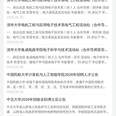
一、岗位信息 电机工程与应用电子技术系丨招 1 人 合作导师：胡泽春 流动
站：电气工程 所需专业： 电力系统及其自动化 年龄要求： 35 岁以下 学位
要求：博士 拟从事研究内容或研究计划：电力系统源网荷储协同调度与控
2026-06-30
制 二、任职要求： 1 、 具有博士学位，
清华大学电机工程与应用电子技术系电气工程流动站（合作导师郭庆来）2026年招聘3名博士后
一、岗位信息 电机工程与应用电子技术系丨招 3 人 合作导师：郭庆来 流动
站：电气工程 所需专业：电力系统及其自动化 年龄要求： 35 岁以下 学位
要求：博士 拟从事研究内容或研究计划：新型电力系统安全与韧性防御体
2026-06-30
系研究，计算机，网络空间安全 二、任职要
清华大学集成电路学院电子科学与技术流动站（合作导师苏菲）2026年招聘2名博士后
一、岗位信息 集成电路学院丨招 2 人 合作导师：苏菲 流动站：电子科学与
技术 所需专业：微电子学与固体电子学 年龄要求： 35 岁以下 学位要求：
博士 拟从事研究内容或研究计划： 拟从事研究内容或研究计划： 本课题组
2026-06-30
面向 AI 赋能复杂工程与科学系统的数字
中国民航大学计算机与人工智能学院2026年招聘人才公告
中国民航大学 坐落于素有渤海明珠美称的天津市，隶属于中国民用航空
局，是一所工、管、理、经、文、法、艺等多学科协调发展的行业性大
学，是中国民用航空局、天津市、教育部共建高校，是天津市双一流建设
2026-06-30
高校和高水平特色大学建设高校。历经70余年开拓进取，
中北大学2026年招收全职博士后公告
中北大学是山西省人民政府与工业和信息化部、国家国防科技工业局双共
建、山西省人民政府管理的特色鲜明的研究型大学。学校现设有兵器科学