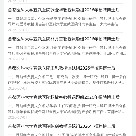
会视觉神经专委会主任委员、北京整合医学学会眼科分会副主任委员、北
2026-07-01
京市医学会眼科分会常委、中国研究型医院学会
首都医科大学宣武医院张爱华教授课题组2026年招聘博士后
一、 课题组负责人介绍 张爱华 主任医师 教授 博士研究生导师 博士后合作
导师 张爱华教授现任首都医科大学宣武医院肾内科主任，大内科主任，内
科教研室主任。中国医师协会肾脏内科医师分会委员，中国人体健康科技
2026-07-01
促进会血液净化专委会主任委员，北京医学会血
首都医科大学宣武医院朴月善教授课题组2026年招聘博士后
一、 课题组负责人介绍 朴月善 主任医师 教授 博士研究生导师 博士后合作
导师 朴月善教授现任首都医科大学宣武医院病理科副主任。亚洲-大洋洲神
经病理学会理事。中华医学会神经病学分会神经病理学组副组长，中华医
2026-07-01
学会病理学分会脑神经病理学组指导专家，中
首都医科大学宣武医院王思教授课题组2026年招聘博士后
一、 课题组负责人介绍 王思（研究员、教授、博士研究生导师、博士后合
作导师） 王思教授为国家优秀青年科学基金获得者。现任首都医科大学宣
武医院衰老转化医学中心执行主任，中国遗传学会衰老遗传学分会秘书长
2026-07-01
等。 主要研究方向为衰老与再生医学。致力于利
首都医科大学宣武医院杨敬春教授课题组2026年招聘博士后
一、 课题组负责人介绍 杨敬春 主任医师 教授 博士研究生导师 博士后合作
导师 杨敬春教授现任首都医科大学宣武医院超声诊断科主任，首都医科大
学超声医学系副主任、宣武医院超声医学住陪基地主任、科技部项目评审
2026-07-01
专家、北京市科委人才项目专家、北京市高级职
首都医科大学宣武医院陈彪教授课题组2026年招聘博士后
一、 课题组负责人介绍 陈彪 主任医师 教授 博士研究生导师 博士后合作导