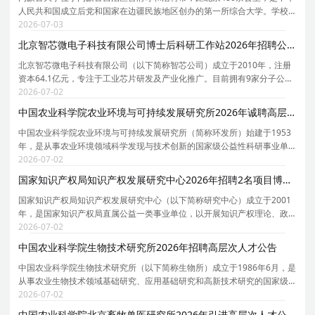
人民共和国成立后党和国家在边疆民族地区创办的第一所综合大学。学校
创办于1957年，时任国务院副总理、自治区主席乌兰夫任首任校长。学校
2026-07-03
于1962年招收研究生，1978年被确定为全国88所重点
北京智芯微电子科技有限公司博士后科研工作站2026年招聘公告
北京智芯微电子科技有限公司（以下简称智芯公司）成立于2010年，注册
资本64.1亿元，专注于工业芯片研发及产业化推广。目前拥有9家分子公司
（广州分公司、深圳市国电科技通信有限公司、青岛智芯半导体科技有限
2026-07-02
公司、杭州万高科技股份有限公司、北京智芯半导体
中国农业科学院农业环境与可持续发展研究所2026年诚聘高层次优秀人才公告
中国农业科学院农业环境与可持续发展研究所（简称环发所）始建于1953
年，是从事农业环境领域科学发现与技术创新的国家级公益性科研事业单
位。环发所以破解现代农业发展中水、土、气、生等核心环境制约因素为
2026-07-02
核心切入点，聚焦气候韧性农业、引领绿色低碳转型
国家知识产权局知识产权发展研究中心2026年招聘2名项目博士后公告
国家知识产权局知识产权发展研究中心（以下简称研究中心）成立于2001
年，是国家知识产权局直属公益一类事业单位，以开展知识产权理论、政
策和实务研究为主业，以服务支撑国家知识产权局党组科学决策和政策制
2026-07-02
定为主责，并为各级政府和行业、企业提供知识产权
中国农业科学院生物技术研究所2026年招聘高层次人才公告
中国农业科学院生物技术研究所（以下简称生物所）成立于1986年6月，是
从事农业生物技术领域基础研究、应用基础研究和高新技术研究的国家级
非营利性科研机构。研究所坚持四个面向，围绕农业微生物和作物生物育
2026-07-02
种两大学科，以优质绿色基因挖掘与功能解析为基础
中国农业科学院北京畜牧兽医研究所2026年引进高层次人才公告