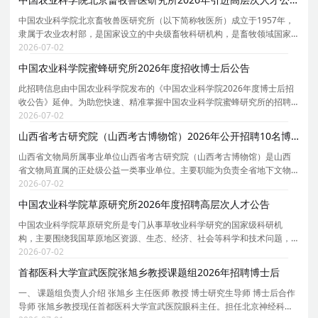
中国农业科学院北京畜牧兽医研究所（以下简称牧医所）成立于1957年，
隶属于农业农村部，是国家设立的中央级畜牧科研机构，是畜牧领域国家
战略力量。研究所紧紧围绕国家食物安全、畜产品有效供给、畜牧业高质
2026-07-02
量发展等国家重大需求，重点解决畜牧业生产中基础
中国农业科学院蜜蜂研究所2026年度招收博士后公告
此招聘信息由中国农业科学院发布的《中国农业科学院2026年度博士后招
收公告》延伸。为助您快速、精准掌握中国农业科学院蜜蜂研究所的招聘
详情， 现特别针对中国农业科学院蜜蜂研究所的岗位信息与报考要点单独
2026-07-02
说明。 为保证您获取的招聘信息完整且准确，请同
山西省考古研究院（山西考古博物馆）2026年公开招聘10名博士研究生公告
山西省文物局所属事业单位山西省考古研究院（山西考古博物馆）是山西
省文物局直属的正处级公益一类事业单位。主要职能为负责全省地下文物
的考古调查、勘探、发掘、保护和研究工作，承担中华五千年文明实证、
2026-07-02
黄河文化、一带一路考古重点课题研究等。集考古科
中国农业科学院草原研究所2026年度招聘高层次人才公告
中国农业科学院草原研究所是专门从事草牧业科学研究的国家级科研机
构，主要围绕我国草原地区资源、生态、经济、社会等科学和技术问题，
以基础前沿、共性关键技术和社会公益服务为主，重点聚焦草种质资源收
2026-07-02
集、评价、保存与利用，草新品种培育、制种与栽培研
首都医科大学宣武医院张旭乡教授课题组2026年招聘博士后
一、 课题组负责人介绍 张旭乡 主任医师 教授 博士研究生导师 博士后合作
导师 张旭乡教授现任首都医科大学宣武医院眼科主任。担任北京神经科学