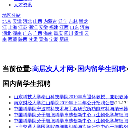
人才资讯
地区分站
北京
天津
河北
山西
内蒙古
辽宁
吉林
黑龙
江
上海
江苏
浙江
安徽
福建
江西
山东
河南
湖北
湖南
广东
广西
海南
重庆
四川
贵州
云
南
西藏
陕西
甘肃
青海
宁夏
新疆
当前位置:
高层次人才网
>
国内留学生招聘
国内留学生招聘
山东科技大学泰山科技学院2019年离退休教授、兼职教
南京财经大学红山学院2019年下半年公开招聘公告
(11-13 
中国科学院宁波材料技术与工程研究所功能材料与纳米器件
中国科学院分子细胞科学卓越创新中心（生物化学与细胞生
中国科学院分子细胞科学卓越创新中心（生物化学与细胞生
上海交通大学医学院单细胞组学与疾病研究中心干细胞&癌症