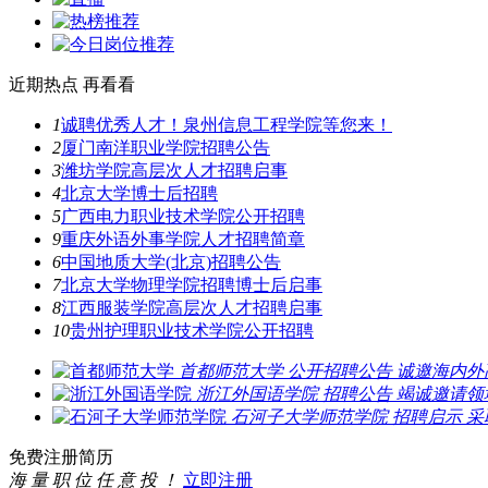
近期热点
再看看
1
诚聘优秀人才！泉州信息工程学院等您来！
2
厦门南洋职业学院招聘公告
3
潍坊学院高层次人才招聘启事
4
北京大学博士后招聘
5
广西电力职业技术学院公开招聘
9
重庆外语外事学院人才招聘简章
6
中国地质大学(北京)招聘公告
7
北京大学物理学院招聘博士后启事
8
江西服装学院高层次人才招聘启事
10
贵州护理职业技术学院公开招聘
首都师范大学
公开招聘公告
诚邀海内外
浙江外国语学院
招聘公告
竭诚邀请领
石河子大学师范学院
招聘启示
采
免费注册简历
海 量 职 位 任 意 投 ！
立即注册