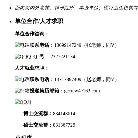
面向海内外高校、科研院所、事业单位、医疗卫生机构等
单位合作/人才求职
单位合作咨询：
联系电话
：
13699147249（
张老师，
同V）
Q Q 号
：2327221134
人才就业求职：
联系电话
：
13717897409（
赵老师，
同V）
投递简历邮箱
：
gccrcw@163.com
博士交流群
：
834148614
硕士交流群：
831367725