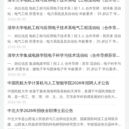
一、岗位信息 电机工程与应用电子技术系丨招 1 人 合作导师：胡泽春 流动
站：电气工程 所需专业： 电力系统及其自动化 年龄要求： 35 岁以下 学位
要求：博士 拟从事研究内容或研究计划：电力系统源网荷储协同调度与控
2026-06-30
制 二、任职要求： 1 、 具有博士学位，
清华大学电机工程与应用电子技术系电气工程流动站（合作导师郭庆来）2026年招聘3名博士后
一、岗位信息 电机工程与应用电子技术系丨招 3 人 合作导师：郭庆来 流动
站：电气工程 所需专业：电力系统及其自动化 年龄要求： 35 岁以下 学位
要求：博士 拟从事研究内容或研究计划：新型电力系统安全与韧性防御体
2026-06-30
系研究，计算机，网络空间安全 二、任职要
清华大学集成电路学院电子科学与技术流动站（合作导师苏菲）2026年招聘2名博士后
一、岗位信息 集成电路学院丨招 2 人 合作导师：苏菲 流动站：电子科学与
技术 所需专业：微电子学与固体电子学 年龄要求： 35 岁以下 学位要求：
博士 拟从事研究内容或研究计划： 拟从事研究内容或研究计划： 本课题组
2026-06-30
面向 AI 赋能复杂工程与科学系统的数字
中国民航大学计算机与人工智能学院2026年招聘人才公告
中国民航大学 坐落于素有渤海明珠美称的天津市，隶属于中国民用航空
局，是一所工、管、理、经、文、法、艺等多学科协调发展的行业性大
学，是中国民用航空局、天津市、教育部共建高校，是天津市双一流建设
2026-06-30
高校和高水平特色大学建设高校。历经70余年开拓进取，
中北大学2026年招收全职博士后公告
中北大学是山西省人民政府与工业和信息化部、国家国防科技工业局双共
建、山西省人民政府管理的特色鲜明的研究型大学。学校现设有兵器科学