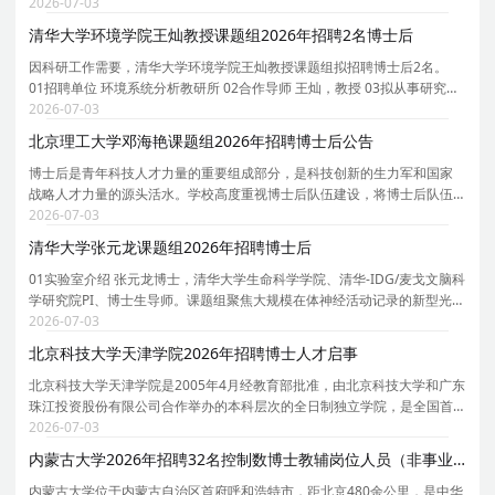
长聘教授、博士生导师。课题组团队以资源、环境和能源交叉学科为核
2026-07-03
心，致力于可燃固废/生物质能源化/资源化、钙钛矿太
清华大学环境学院王灿教授课题组2026年招聘2名博士后
因科研工作需要，清华大学环境学院王灿教授课题组拟招聘博士后2名。
01招聘单位 环境系统分析教研所 02合作导师 王灿，教授 03拟从事研究内
容 依托课题组牵头负责的京津冀环境综合治理国家科技重大专项研究项
2026-07-03
目，主要围绕人工智能驱动的温室气体排放精准核算
北京理工大学邓海艳课题组2026年招聘博士后公告
博士后是青年科技人才力量的重要组成部分，是科技创新的生力军和国家
战略人才力量的源头活水。学校高度重视博士后队伍建设，将博士后队伍
建设纳入学校师资队伍建设工作全局中统一谋划、统一部署、统一推进，
2026-07-03
持续推动博士后队伍规模倍增、质量倍增、效能倍增
清华大学张元龙课题组2026年招聘博士后
01实验室介绍 张元龙博士，清华大学生命科学学院、清华-IDG/麦戈文脑科
学研究院PI、博士生导师。课题组聚焦大规模在体神经活动记录的新型光学
与计算方法，研究方向涵盖：台式/头戴式无线介观显微成像系统以及神经
2026-07-03
活动计算建模与群体解码。课题组依托生命科学
北京科技大学天津学院2026年招聘博士人才启事
北京科技大学天津学院是2005年4月经教育部批准，由北京科技大学和广东
珠江投资股份有限公司合作举办的本科层次的全日制独立学院，是全国首
批接受教育部规范工作验收的三所独立学院之一。学校位于天津市宝坻区
2026-07-03
京津新城，占地1297.73亩，建筑面积35.18万平方米
内蒙古大学2026年招聘32名控制数博士教辅岗位人员（非事业编制）公告
内蒙古大学位于内蒙古自治区首府呼和浩特市，距北京480余公里，是中华