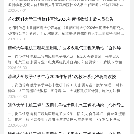
师 陈彪教授现为首都医科大学宣武医院神经内科主任医师，任首都医科大
学老年医学系主任，首都医科大学帕金森病临床研究和诊疗中心主任，中
2026-07-01
国老年医学会副会长/中华医学会老年医学分会
首都医科大学三博脑科医院2026年度招收博士后人员公告
此招聘信息由首都医科大学发布的《首都医科大学2026年度博士后研究人
员招收公告》延伸。为助您快速、精准掌握 首都医科大学三博脑科医院 的
招聘详情， 现特别针对 首都医科大学三博脑科医院 的岗位信息与报考要点
2026-07-01
单独说明 。为保证您获取的招聘信息完整且准
清华大学电机工程与应用电子技术系电气工程流动站（合作导师张宁）2026年招聘2名博士后
一、岗位信息 电机工程与应用电子技术系丨招2人 合作导师：张宁 流动
站：电气工程 所需专业：电力系统及其自动化 年龄要求：35岁以下 学位要
求：博士 拟从事研究内容或研究计划： 1. 数据驱动的电力系统安全稳定规
2026-06-30
则提取 2. 面向电力系统优化决策的可信人工
清华大学数学科学中心2026年招聘1名教研系列准聘副教授
一、岗位信息 数学科学中心丨教研丨招 1 人 所需专业：数学 物理 、材料
科学、人工智能和大数据、图像科 学、大规模建模和计算、统计方法和应
用、量子计算 和应用数论、数字金融 学位要求：博士 招聘级别：副高 工
2026-06-30
作地点：清华大学 类型要求：高端人才 招聘
清华大学电机工程与应用电子技术系电气工程流动站（合作导师何金良）2026年招聘2名博士后
一、岗位信息 电机工程与应用电子技术系丨招 2 人 合作导师：何金良 流动
站：电气工程 所需专业：高电压与绝缘技术 年龄要求： 35 岁以下 学位要
求：博士 1． 拟从事研究内容或研究计划：先进电力装备关键技术研究；
2026-06-30
2． 多物理场耦合仿真分析； 3． 直流绝
清华大学电机工程与应用电子技术系电气工程流动站（合作导师胡泽春）2026年招聘1名博士后