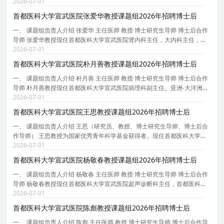
会视觉神经专委会主任委员、北京整合医学学会眼科分会副主任委员、北
2026-07-01
京市医学会眼科分会常委、中国研究型医院学会
首都医科大学宣武医院张爱华教授课题组2026年招聘博士后
一、 课题组负责人介绍 张爱华 主任医师 教授 博士研究生导师 博士后合作
导师 张爱华教授现任首都医科大学宣武医院肾内科主任，大内科主任，内
科教研室主任。中国医师协会肾脏内科医师分会委员，中国人体健康科技
2026-07-01
促进会血液净化专委会主任委员，北京医学会血
首都医科大学宣武医院朴月善教授课题组2026年招聘博士后
一、 课题组负责人介绍 朴月善 主任医师 教授 博士研究生导师 博士后合作
导师 朴月善教授现任首都医科大学宣武医院病理科副主任。亚洲-大洋洲神
经病理学会理事。中华医学会神经病学分会神经病理学组副组长，中华医
2026-07-01
学会病理学分会脑神经病理学组指导专家，中
首都医科大学宣武医院王思教授课题组2026年招聘博士后
一、 课题组负责人介绍 王思（研究员、教授、博士研究生导师、博士后合
作导师） 王思教授为国家优秀青年科学基金获得者。现任首都医科大学宣
武医院衰老转化医学中心执行主任，中国遗传学会衰老遗传学分会秘书长
2026-07-01
等。 主要研究方向为衰老与再生医学。致力于利
首都医科大学宣武医院杨敬春教授课题组2026年招聘博士后
一、 课题组负责人介绍 杨敬春 主任医师 教授 博士研究生导师 博士后合作
导师 杨敬春教授现任首都医科大学宣武医院超声诊断科主任，首都医科大
学超声医学系副主任、宣武医院超声医学住陪基地主任、科技部项目评审
2026-07-01
专家、北京市科委人才项目专家、北京市高级职
首都医科大学宣武医院陈彪教授课题组2026年招聘博士后
一、 课题组负责人介绍 陈彪 主任医师 教授 博士研究生导师 博士后合作导