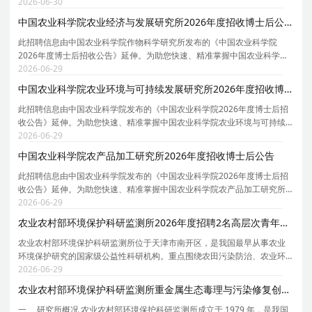
与技术、仪器科学与技术、机械工程、信息与通信工程、材料科学与工
2026-06-30
程、化学工程与技术、电子科学与技术等7个博士后科研
中国农业科学院农业经济与发展研究所2026年度招收博士后公告
此招聘信息由中国农业科学院作物科学研究所发布的《中国农业科学院
2026年度博士后招收公告》延伸。为助您快速、精准掌握中国农业科学院
农业经济与发展研究所的招聘详情， 现特别针对中国农业科学院农业经济
2026-06-29
与发展研究所的岗位信息与报考要点单独说明。 为保
中国农业科学院农业环境与可持续发展研究所2026年度招收博士后公告
此招聘信息由中国农业科学院发布的《中国农业科学院2026年度博士后招
收公告》延伸。为助您快速、精准掌握中国农业科学院农业环境与可持续
发展研究所的招聘详情， 现特别针对中国农业科学院农业环境与可持续发
2026-06-29
展研究所的岗位信息与报考要点单独说明。 为保证
中国农业科学院农产品加工研究所2026年度招收博士后公告
此招聘信息由中国农业科学院发布的《中国农业科学院2026年度博士后招
收公告》延伸。为助您快速、精准掌握中国农业科学院农产品加工研究所
的招聘详情， 现特别针对中国农业科学院农产品加工研究所的岗位信息与
2026-06-29
报考要点单独说明。 为保证您获取的招聘信息完整
农业农村部环境保护科研监测所2026年度招聘2名高层次青年人才公告
农业农村部环境保护科研监测所位于天津市南开区，是我国最早从事农业
环境保护研究的国家级公益性科研机构。重点围绕农田污染防治、农业环
境监测与预警、生态循环农业和乡村生态环境治理四大学科领域的基础
2026-06-29
性、战略性、关键性、应急性重大科技问题开展研究工
农业农村部环境保护科研监测所重金属生态毒理与污染修复创新团队2026年招收博士后公告
一、 研究所概况 农业农村部环境保护科研监测所成立于 1979 年，是我国