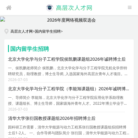
高层次人才网
>
国内留学生招聘
>
国内留学生招聘
北京大学化学与分子工程学院侯凯鹏课题组2026年诚聘博士后
一、侯凯鹏老师简介 侯凯鹏，北京大学化学与分子工程学院无机化学所特
聘研究员，助理教授，博士生导师, 入选国家海外高层次青年人才项目。本
科及硕士阶段就读于苏州大学新加坡国立大学联合培养项目，指导老师是
2026-07-03
郎建平教授、鲍晓光教授与 Wai Yip Fan 教授。2
北京大学化学与分子工程学院（李能旭课题组）2026年诚聘博士后
一、导师简介 李能旭，北京大学化学与分子工程学院应用化学系助理教
授、课题组长、博士生导师，国家级海外青年人才。2022年博士毕业于北
京大学材料科学与工程学院，师从周欢萍教授。2022-2024年在美国北卡
2026-07-03
罗来纳教堂山分校黄劲松课题组任职博士后，2024-2026
清华大学张衍国教授课题组2026年招聘博士后
因科研工作需要，清华大学能源与动力工程系张衍国教授课题组拟招聘博
士后1-2人。 一、合作导师与团队简介 张衍国，清华大学能源与动力工程