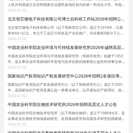
人民共和国成立后党和国家在边疆民族地区创办的第一所综合大学。学校
创办于1957年，时任国务院副总理、自治区主席乌兰夫任首任校长。学校
2026-07-03
于1962年招收研究生，1978年被确定为全国88所重点
北京智芯微电子科技有限公司博士后科研工作站2026年招聘公告
北京智芯微电子科技有限公司（以下简称智芯公司）成立于2010年，注册
资本64.1亿元，专注于工业芯片研发及产业化推广。目前拥有9家分子公司
（广州分公司、深圳市国电科技通信有限公司、青岛智芯半导体科技有限
2026-07-02
公司、杭州万高科技股份有限公司、北京智芯半导体
中国农业科学院农业环境与可持续发展研究所2026年诚聘高层次优秀人才公告
中国农业科学院农业环境与可持续发展研究所（简称环发所）始建于1953
年，是从事农业环境领域科学发现与技术创新的国家级公益性科研事业单
位。环发所以破解现代农业发展中水、土、气、生等核心环境制约因素为
2026-07-02
核心切入点，聚焦气候韧性农业、引领绿色低碳转型
国家知识产权局知识产权发展研究中心2026年招聘2名项目博士后公告
国家知识产权局知识产权发展研究中心（以下简称研究中心）成立于2001
年，是国家知识产权局直属公益一类事业单位，以开展知识产权理论、政
策和实务研究为主业，以服务支撑国家知识产权局党组科学决策和政策制
2026-07-02
定为主责，并为各级政府和行业、企业提供知识产权
中国农业科学院生物技术研究所2026年招聘高层次人才公告
中国农业科学院生物技术研究所（以下简称生物所）成立于1986年6月，是
从事农业生物技术领域基础研究、应用基础研究和高新技术研究的国家级
非营利性科研机构。研究所坚持四个面向，围绕农业微生物和作物生物育
2026-07-02
种两大学科，以优质绿色基因挖掘与功能解析为基础
中国农业科学院北京畜牧兽医研究所2026年引进高层次人才公告