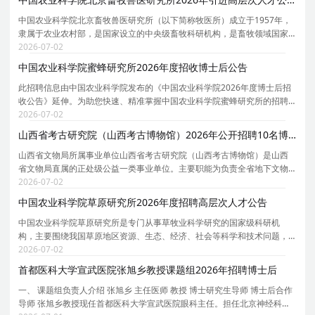
中国农业科学院北京畜牧兽医研究所（以下简称牧医所）成立于1957年，
隶属于农业农村部，是国家设立的中央级畜牧科研机构，是畜牧领域国家
战略力量。研究所紧紧围绕国家食物安全、畜产品有效供给、畜牧业高质
2026-07-02
量发展等国家重大需求，重点解决畜牧业生产中基础
中国农业科学院蜜蜂研究所2026年度招收博士后公告
此招聘信息由中国农业科学院发布的《中国农业科学院2026年度博士后招
收公告》延伸。为助您快速、精准掌握中国农业科学院蜜蜂研究所的招聘
详情， 现特别针对中国农业科学院蜜蜂研究所的岗位信息与报考要点单独
2026-07-02
说明。 为保证您获取的招聘信息完整且准确，请同
山西省考古研究院（山西考古博物馆）2026年公开招聘10名博士研究生公告
山西省文物局所属事业单位山西省考古研究院（山西考古博物馆）是山西
省文物局直属的正处级公益一类事业单位。主要职能为负责全省地下文物
的考古调查、勘探、发掘、保护和研究工作，承担中华五千年文明实证、
2026-07-02
黄河文化、一带一路考古重点课题研究等。集考古科
中国农业科学院草原研究所2026年度招聘高层次人才公告
中国农业科学院草原研究所是专门从事草牧业科学研究的国家级科研机
构，主要围绕我国草原地区资源、生态、经济、社会等科学和技术问题，
以基础前沿、共性关键技术和社会公益服务为主，重点聚焦草种质资源收
2026-07-02
集、评价、保存与利用，草新品种培育、制种与栽培研
首都医科大学宣武医院张旭乡教授课题组2026年招聘博士后
一、 课题组负责人介绍 张旭乡 主任医师 教授 博士研究生导师 博士后合作
导师 张旭乡教授现任首都医科大学宣武医院眼科主任。担任北京神经科学