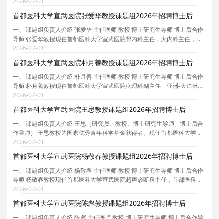
会视觉神经专委会主任委员、北京整合医学学会眼科分会副主任委员、北
2026-07-01
京市医学会眼科分会常委、中国研究型医院学会
首都医科大学宣武医院张爱华教授课题组2026年招聘博士后
一、 课题组负责人介绍 张爱华 主任医师 教授 博士研究生导师 博士后合作
导师 张爱华教授现任首都医科大学宣武医院肾内科主任，大内科主任，内
科教研室主任。中国医师协会肾脏内科医师分会委员，中国人体健康科技
2026-07-01
促进会血液净化专委会主任委员，北京医学会血
首都医科大学宣武医院朴月善教授课题组2026年招聘博士后
一、 课题组负责人介绍 朴月善 主任医师 教授 博士研究生导师 博士后合作
导师 朴月善教授现任首都医科大学宣武医院病理科副主任。亚洲-大洋洲神
经病理学会理事。中华医学会神经病学分会神经病理学组副组长，中华医
2026-07-01
学会病理学分会脑神经病理学组指导专家，中
首都医科大学宣武医院王思教授课题组2026年招聘博士后
一、 课题组负责人介绍 王思（研究员、教授、博士研究生导师、博士后合
作导师） 王思教授为国家优秀青年科学基金获得者。现任首都医科大学宣
武医院衰老转化医学中心执行主任，中国遗传学会衰老遗传学分会秘书长
2026-07-01
等。 主要研究方向为衰老与再生医学。致力于利
首都医科大学宣武医院杨敬春教授课题组2026年招聘博士后
一、 课题组负责人介绍 杨敬春 主任医师 教授 博士研究生导师 博士后合作
导师 杨敬春教授现任首都医科大学宣武医院超声诊断科主任，首都医科大
学超声医学系副主任、宣武医院超声医学住陪基地主任、科技部项目评审
2026-07-01
专家、北京市科委人才项目专家、北京市高级职
首都医科大学宣武医院陈彪教授课题组2026年招聘博士后
一、 课题组负责人介绍 陈彪 主任医师 教授 博士研究生导师 博士后合作导