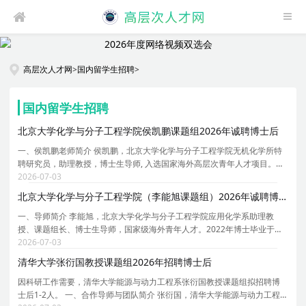
高层次人才网
>
国内留学生招聘
>
国内留学生招聘
北京大学化学与分子工程学院侯凯鹏课题组2026年诚聘博士后
一、侯凯鹏老师简介 侯凯鹏，北京大学化学与分子工程学院无机化学所特
聘研究员，助理教授，博士生导师, 入选国家海外高层次青年人才项目。本
科及硕士阶段就读于苏州大学新加坡国立大学联合培养项目，指导老师是
2026-07-03
郎建平教授、鲍晓光教授与 Wai Yip Fan 教授。2
北京大学化学与分子工程学院（李能旭课题组）2026年诚聘博士后
一、导师简介 李能旭，北京大学化学与分子工程学院应用化学系助理教
授、课题组长、博士生导师，国家级海外青年人才。2022年博士毕业于北
京大学材料科学与工程学院，师从周欢萍教授。2022-2024年在美国北卡
2026-07-03
罗来纳教堂山分校黄劲松课题组任职博士后，2024-2026
清华大学张衍国教授课题组2026年招聘博士后
因科研工作需要，清华大学能源与动力工程系张衍国教授课题组拟招聘博
士后1-2人。 一、合作导师与团队简介 张衍国，清华大学能源与动力工程