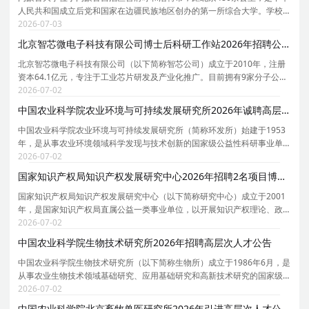
人民共和国成立后党和国家在边疆民族地区创办的第一所综合大学。学校
创办于1957年，时任国务院副总理、自治区主席乌兰夫任首任校长。学校
2026-07-03
于1962年招收研究生，1978年被确定为全国88所重点
北京智芯微电子科技有限公司博士后科研工作站2026年招聘公告
北京智芯微电子科技有限公司（以下简称智芯公司）成立于2010年，注册
资本64.1亿元，专注于工业芯片研发及产业化推广。目前拥有9家分子公司
（广州分公司、深圳市国电科技通信有限公司、青岛智芯半导体科技有限
2026-07-02
公司、杭州万高科技股份有限公司、北京智芯半导体
中国农业科学院农业环境与可持续发展研究所2026年诚聘高层次优秀人才公告
中国农业科学院农业环境与可持续发展研究所（简称环发所）始建于1953
年，是从事农业环境领域科学发现与技术创新的国家级公益性科研事业单
位。环发所以破解现代农业发展中水、土、气、生等核心环境制约因素为
2026-07-02
核心切入点，聚焦气候韧性农业、引领绿色低碳转型
国家知识产权局知识产权发展研究中心2026年招聘2名项目博士后公告
国家知识产权局知识产权发展研究中心（以下简称研究中心）成立于2001
年，是国家知识产权局直属公益一类事业单位，以开展知识产权理论、政
策和实务研究为主业，以服务支撑国家知识产权局党组科学决策和政策制
2026-07-02
定为主责，并为各级政府和行业、企业提供知识产权
中国农业科学院生物技术研究所2026年招聘高层次人才公告
中国农业科学院生物技术研究所（以下简称生物所）成立于1986年6月，是
从事农业生物技术领域基础研究、应用基础研究和高新技术研究的国家级
非营利性科研机构。研究所坚持四个面向，围绕农业微生物和作物生物育
2026-07-02
种两大学科，以优质绿色基因挖掘与功能解析为基础
中国农业科学院北京畜牧兽医研究所2026年引进高层次人才公告