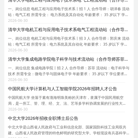
一、岗位信息 电机工程与应用电子技术系丨招 1 人 合作导师：胡泽春 流动
站：电气工程 所需专业： 电力系统及其自动化 年龄要求： 35 岁以下 学位
要求：博士 拟从事研究内容或研究计划：电力系统源网荷储协同调度与控
2026-06-30
制 二、任职要求： 1 、 具有博士学位，
清华大学电机工程与应用电子技术系电气工程流动站（合作导师郭庆来）2026年招聘3名博士后
一、岗位信息 电机工程与应用电子技术系丨招 3 人 合作导师：郭庆来 流动
站：电气工程 所需专业：电力系统及其自动化 年龄要求： 35 岁以下 学位
要求：博士 拟从事研究内容或研究计划：新型电力系统安全与韧性防御体
2026-06-30
系研究，计算机，网络空间安全 二、任职要
清华大学集成电路学院电子科学与技术流动站（合作导师苏菲）2026年招聘2名博士后
一、岗位信息 集成电路学院丨招 2 人 合作导师：苏菲 流动站：电子科学与
技术 所需专业：微电子学与固体电子学 年龄要求： 35 岁以下 学位要求：
博士 拟从事研究内容或研究计划： 拟从事研究内容或研究计划： 本课题组
2026-06-30
面向 AI 赋能复杂工程与科学系统的数字
中国民航大学计算机与人工智能学院2026年招聘人才公告
中国民航大学 坐落于素有渤海明珠美称的天津市，隶属于中国民用航空
局，是一所工、管、理、经、文、法、艺等多学科协调发展的行业性大
学，是中国民用航空局、天津市、教育部共建高校，是天津市双一流建设
2026-06-30
高校和高水平特色大学建设高校。历经70余年开拓进取，
中北大学2026年招收全职博士后公告
中北大学是山西省人民政府与工业和信息化部、国家国防科技工业局双共
建、山西省人民政府管理的特色鲜明的研究型大学。学校现设有兵器科学