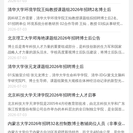
长聘教授、博士生导师。课题组团队以资源、环境和能源交叉学科为核
2026-07-03
心，致力于可燃固废/生物质能源化/资源化、钙钛矿太
清华大学环境学院王灿教授课题组2026年招聘2名博士后
因科研工作需要，清华大学环境学院王灿教授课题组拟招聘博士后2名。
01招聘单位 环境系统分析教研所 02合作导师 王灿，教授 03拟从事研究内
容 依托课题组牵头负责的京津冀环境综合治理国家科技重大专项研究项
2026-07-03
目，主要围绕人工智能驱动的温室气体排放精准核算
北京理工大学邓海艳课题组2026年招聘博士后公告
博士后是青年科技人才力量的重要组成部分，是科技创新的生力军和国家
战略人才力量的源头活水。学校高度重视博士后队伍建设，将博士后队伍
建设纳入学校师资队伍建设工作全局中统一谋划、统一部署、统一推进，
2026-07-03
持续推动博士后队伍规模倍增、质量倍增、效能倍增
清华大学张元龙课题组2026年招聘博士后
01实验室介绍 张元龙博士，清华大学生命科学学院、清华-IDG/麦戈文脑科
学研究院PI、博士生导师。课题组聚焦大规模在体神经活动记录的新型光学
与计算方法，研究方向涵盖：台式/头戴式无线介观显微成像系统以及神经
2026-07-03
活动计算建模与群体解码。课题组依托生命科学
北京科技大学天津学院2026年招聘博士人才启事
北京科技大学天津学院是2005年4月经教育部批准，由北京科技大学和广东
珠江投资股份有限公司合作举办的本科层次的全日制独立学院，是全国首
批接受教育部规范工作验收的三所独立学院之一。学校位于天津市宝坻区
2026-07-03
京津新城，占地1297.73亩，建筑面积35.18万平方米
内蒙古大学2026年招聘32名控制数博士教辅岗位人员（非事业编制）公告
内蒙古大学位于内蒙古自治区首府呼和浩特市，距北京480余公里，是中华