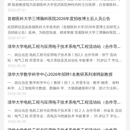
师 陈彪教授现为首都医科大学宣武医院神经内科主任医师，任首都医科大
学老年医学系主任，首都医科大学帕金森病临床研究和诊疗中心主任，中
2026-07-01
国老年医学会副会长/中华医学会老年医学分会
首都医科大学三博脑科医院2026年度招收博士后人员公告
此招聘信息由首都医科大学发布的《首都医科大学2026年度博士后研究人
员招收公告》延伸。为助您快速、精准掌握 首都医科大学三博脑科医院 的
招聘详情， 现特别针对 首都医科大学三博脑科医院 的岗位信息与报考要点
2026-07-01
单独说明 。为保证您获取的招聘信息完整且准
清华大学电机工程与应用电子技术系电气工程流动站（合作导师张宁）2026年招聘2名博士后
一、岗位信息 电机工程与应用电子技术系丨招2人 合作导师：张宁 流动
站：电气工程 所需专业：电力系统及其自动化 年龄要求：35岁以下 学位要
求：博士 拟从事研究内容或研究计划： 1. 数据驱动的电力系统安全稳定规
2026-06-30
则提取 2. 面向电力系统优化决策的可信人工
清华大学数学科学中心2026年招聘1名教研系列准聘副教授
一、岗位信息 数学科学中心丨教研丨招 1 人 所需专业：数学 物理 、材料
科学、人工智能和大数据、图像科 学、大规模建模和计算、统计方法和应
用、量子计算 和应用数论、数字金融 学位要求：博士 招聘级别：副高 工
2026-06-30
作地点：清华大学 类型要求：高端人才 招聘
清华大学电机工程与应用电子技术系电气工程流动站（合作导师何金良）2026年招聘2名博士后
一、岗位信息 电机工程与应用电子技术系丨招 2 人 合作导师：何金良 流动
站：电气工程 所需专业：高电压与绝缘技术 年龄要求： 35 岁以下 学位要
求：博士 1． 拟从事研究内容或研究计划：先进电力装备关键技术研究；
2026-06-30
2． 多物理场耦合仿真分析； 3． 直流绝
清华大学电机工程与应用电子技术系电气工程流动站（合作导师胡泽春）2026年招聘1名博士后