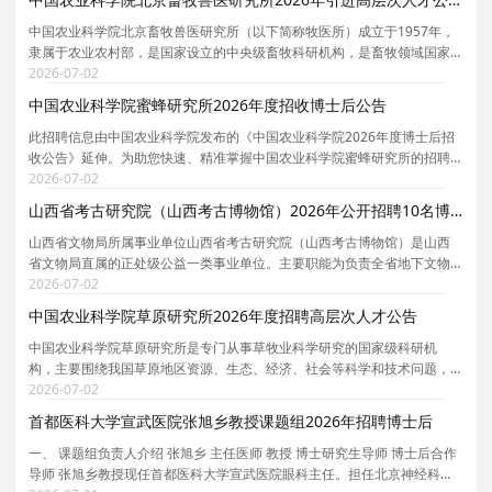
中国农业科学院北京畜牧兽医研究所（以下简称牧医所）成立于1957年，
隶属于农业农村部，是国家设立的中央级畜牧科研机构，是畜牧领域国家
战略力量。研究所紧紧围绕国家食物安全、畜产品有效供给、畜牧业高质
2026-07-02
量发展等国家重大需求，重点解决畜牧业生产中基础
中国农业科学院蜜蜂研究所2026年度招收博士后公告
此招聘信息由中国农业科学院发布的《中国农业科学院2026年度博士后招
收公告》延伸。为助您快速、精准掌握中国农业科学院蜜蜂研究所的招聘
详情， 现特别针对中国农业科学院蜜蜂研究所的岗位信息与报考要点单独
2026-07-02
说明。 为保证您获取的招聘信息完整且准确，请同
山西省考古研究院（山西考古博物馆）2026年公开招聘10名博士研究生公告
山西省文物局所属事业单位山西省考古研究院（山西考古博物馆）是山西
省文物局直属的正处级公益一类事业单位。主要职能为负责全省地下文物
的考古调查、勘探、发掘、保护和研究工作，承担中华五千年文明实证、
2026-07-02
黄河文化、一带一路考古重点课题研究等。集考古科
中国农业科学院草原研究所2026年度招聘高层次人才公告
中国农业科学院草原研究所是专门从事草牧业科学研究的国家级科研机
构，主要围绕我国草原地区资源、生态、经济、社会等科学和技术问题，
以基础前沿、共性关键技术和社会公益服务为主，重点聚焦草种质资源收
2026-07-02
集、评价、保存与利用，草新品种培育、制种与栽培研
首都医科大学宣武医院张旭乡教授课题组2026年招聘博士后
一、 课题组负责人介绍 张旭乡 主任医师 教授 博士研究生导师 博士后合作
导师 张旭乡教授现任首都医科大学宣武医院眼科主任。担任北京神经科学