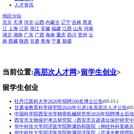
人才资讯
地区分站
北京
天津
河北
山西
内蒙古
辽宁
吉林
黑龙
江
上海
江苏
浙江
安徽
福建
江西
山东
河南
湖北
湖南
广东
广西
海南
重庆
四川
贵州
云
南
西藏
陕西
甘肃
青海
宁夏
新疆
当前位置:
高层次人才网
>
留学生创业
>
留学生创业
牡丹江医科大学2026年招聘100名博士公告
(05-15 )
甘肃省教育科学研究院2026年引进2名高层次人才公告
(05
中国科学院西安光学精密机械研究所2026年招聘博士后
西安市文物保护考古研究院（西安市古迹遗址保护研究中心
华中科技大学同济医学院附属协和医院（神经外科姜晓兵教
华中科技大学同济医学院附属同济医院（武泽光教授团队）