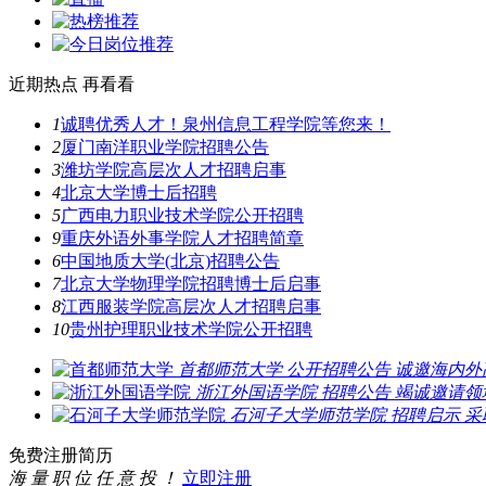
近期热点
再看看
1
诚聘优秀人才！泉州信息工程学院等您来！
2
厦门南洋职业学院招聘公告
3
潍坊学院高层次人才招聘启事
4
北京大学博士后招聘
5
广西电力职业技术学院公开招聘
9
重庆外语外事学院人才招聘简章
6
中国地质大学(北京)招聘公告
7
北京大学物理学院招聘博士后启事
8
江西服装学院高层次人才招聘启事
10
贵州护理职业技术学院公开招聘
首都师范大学
公开招聘公告
诚邀海内外
浙江外国语学院
招聘公告
竭诚邀请领
石河子大学师范学院
招聘启示
采
免费注册简历
海 量 职 位 任 意 投 ！
立即注册