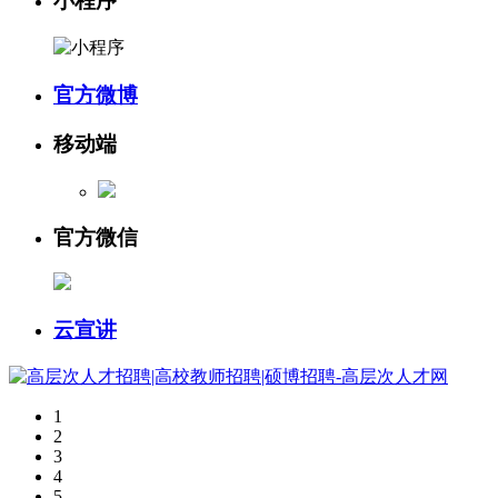
小程序
官方微博
移动端
官方微信
云宣讲
1
2
3
4
5