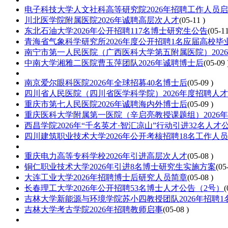
电子科技大学人文社科高等研究院2026年招聘工作人员
川北医学院附属医院2026年诚聘高层次人才
(05-11 )
东北石油大学2026年公开招聘117名博士研究生公告
(05-11
青海省气象科学研究所2026年度公开招聘1名应届高校
南宁市第一人民医院（广西医科大学第五附属医院）202
中南大学湘雅二医院曹玉萍团队2026年诚聘博士后
(05-09 
南京爱尔眼科医院2026年全球招募40名博士后
(05-09 )
四川省人民医院（四川省医学科学院）2026年度招聘人
重庆市第七人民医院2026年诚聘海内外博士后
(05-09 )
重庆医科大学附属第一医院（辛启亮教授课题组）2026
西昌学院2026年“千名英才·智汇凉山”行动引进32名人
四川建筑职业技术大学2026年公开考核招聘18名工作人
重庆电力高等专科学校2026年引进高层次人才
(05-08 )
铜仁职业技术大学2026年引进8名博士研究生实施方案
(05
大连工业大学2026年招聘博士后研究人员简章
(05-08 )
长春理工大学2026年公开招聘53名博士人才公告（2号）
(
吉林大学新能源与环境学院苏小四教授团队2026年招聘1
吉林大学考古学院2026年招聘教师启事
(05-08 )