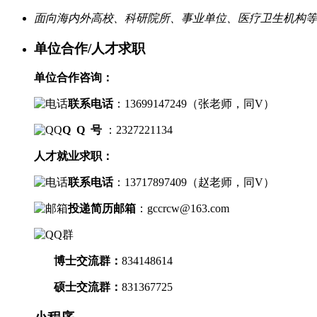
面向海内外高校、科研院所、事业单位、医疗卫生机构等
单位合作/人才求职
单位合作咨询：
联系电话
：
13699147249（
张老师，
同V）
Q Q 号
：2327221134
人才就业求职：
联系电话
：
13717897409（
赵老师，
同V）
投递简历邮箱
：
gccrcw@163.com
博士交流群
：
834148614
硕士交流群：
831367725