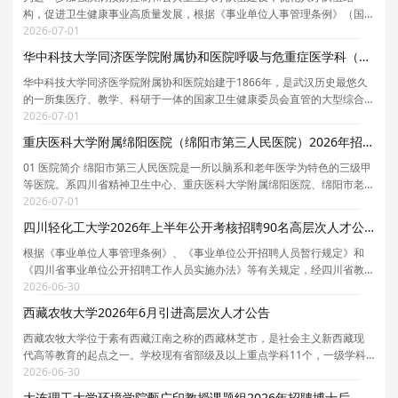
构，促进卫生健康事业高质量发展，根据《事业单位人事管理条例》（国
务院令第652号）和事业单位公开招聘有关规定，结合市疾控中心岗位空缺
2026-07-01
情况及事业发展需要，拟组织开展市疾控中心高层次人
华中科技大学同济医学院附属协和医院呼吸与危重症医学科（金阳教授团队）2026年招聘专职研究人员启事
华中科技大学同济医学院附属协和医院始建于1866年，是武汉历史最悠久
的一所集医疗、教学、科研于一体的国家卫生健康委员会直管的大型综合
性教学医院，系国家首批三级甲等医院、全国百佳医院、荣获全国医院管
2026-07-01
理年先进集体、全国五一劳动奖和全国文明单位等国
重庆医科大学附属绵阳医院（绵阳市第三人民医院）2026年招聘2名博士后公告
01 医院简介 绵阳市第三人民医院是一所以脑系和老年医学为特色的三级甲
等医院。系四川省精神卫生中心、重庆医科大学附属绵阳医院、绵阳市老
年病医院。院本部占地130亩，编制床位1700张，开放床位2000张，下辖
2026-07-01
二院区（科新区）、游仙分院两个分院；设有业务科
四川轻化工大学2026年上半年公开考核招聘90名高层次人才公告
根据《事业单位人事管理条例》、《事业单位公开招聘人员暂行规定》和
《四川省事业单位公开招聘工作人员实施办法》等有关规定，经四川省教
育厅备案，我单位拟面向社会公开招聘高层次人才 90名 。现将公开招聘有
2026-06-30
关事项公告如下（本公告同时在四川省人力资源和
西藏农牧大学2026年6月引进高层次人才公告
西藏农牧大学位于素有西藏江南之称的西藏林芝市，是社会主义新西藏现
代高等教育的起点之一。学校现有省部级及以上重点学科11个，一级学科
博士学位授权点1个，一级学科硕士学位授权点8个，专业硕士学位授权点7
2026-06-30
个。有本科专业37个，国家级一流本科专业建设点3
大连理工大学环境学院甄广印教授课题组2026年招聘博士后