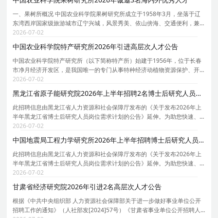
一、果树所概况 中国农业科学院果树研究所成立于1958年3月，坐落于辽
东湾西岸国家级旅游城市辽宁兴城，风景秀美、依山傍海、交通便利，兼
具科研环境与区域辐射优势。 果树所是以苹果、梨、桃和葡萄等果树为研
2026-07-02
究对象的国家级科研机构，是由农业农村部举办、中
中国农业科学院特产研究所2026年引进高层次人才公告
中国农业科学院特产研究所（以下简称特产所）始建于1956年，位于长春
市净月经济开发区，是我国唯一的专门从事特种经济动植物资源保护、开
发与利用的综合性农业科研机构。 特产所以珍贵、稀有、经济价值高的特
2026-07-02
种经济动植物为主要研究对象，如梅花鹿、马鹿、貂
黑龙江省原子能研究院2026年上半年招聘2名博士后研究人员公告
此招聘信息由黑龙江省人力资源和社会保障厅发布的《关于发布2026年上
半年黑龙江省博士后研究人员岗位需求计划的公告》延伸。为助您快速、
精准掌握黑龙江省原子能研究院的招聘详情 ，现特别针对黑龙江省原子能
2026-07-02
研究院的岗位信息与报考要点单独说明。 为保证您
中国地震局工程力学研究所2026年上半年招聘博士后研究人员公告
此招聘信息由黑龙江省人力资源和社会保障厅发布的《关于发布2026年上
半年黑龙江省博士后研究人员岗位需求计划的公告》延伸。为助您快速、
精准掌握中国地震局工程力学研究所的招聘详情， 现特别针对中国地震局
2026-07-02
工程力学研究所的岗位信息与报考要点单独说明。
甘肃省经济研究院2026年引进2名高层次人才公告
根据《中共中央组织部 人力资源社会保障部关于进一步做好事业单位公开
招聘工作的通知》（人社部发[2024]57号）《甘肃省事业单位公开招聘人