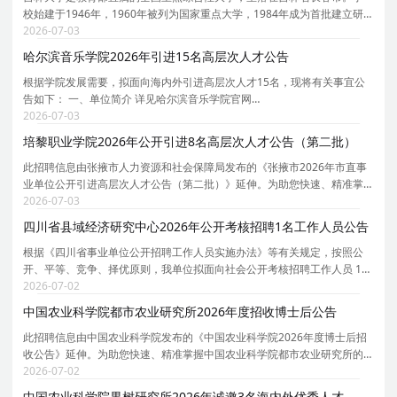
校始建于1946年，1960年被列为国家重点大学，1984年成为首批建立研
究生院的22所大学之一，1995年首批通过国家教委211工程审批，2001年
2026-07-03
被列入985工程国家重点建设的大学，2004年被批准为中
哈尔滨音乐学院2026年引进15名高层次人才公告
根据学院发展需要，拟面向海内外引进高层次人才15名，现将有关事宜公
告如下： 一、单位简介 详见哈尔滨音乐学院官网
https://www.hrbcm.edu.cn。 二、招聘计划 详见《哈尔滨音乐学院2026年
2026-07-03
高层次人才引进计划表》（附件1）。 三、高层次人才引进条件 （一）基
培黎职业学院2026年公开引进8名高层次人才公告（第二批）
此招聘信息由张掖市人力资源和社会保障局发布的《张掖市2026年市直事
业单位公开引进高层次人才公告（第二批）》延伸。为助您快速、精准掌
握培黎职业学院的招聘详情， 现特别针对培黎职业学院的岗位信息与报考
2026-07-03
要点单独说明。 为保证您获取的招聘信息完整且准
四川省县域经济研究中心2026年公开考核招聘1名工作人员公告
根据《四川省事业单位公开招聘工作人员实施办法》等有关规定，按照公
开、平等、竞争、择优原则，我单位拟面向社会公开考核招聘工作人员 1名
。现将公开考核招聘有关事项公告如下。 一、单位简介 四川省县域经济研
2026-07-02
究中心是四川省发展和改革委员会直属公益二类
中国农业科学院都市农业研究所2026年度招收博士后公告
此招聘信息由中国农业科学院发布的《中国农业科学院2026年度博士后招
收公告》延伸。为助您快速、精准掌握中国农业科学院都市农业研究所的
招聘详情， 现特别针对中国农业科学院都市农业研究所的岗位信息与报考
2026-07-02
要点单独说明。 为保证您获取的招聘信息完整且准
中国农业科学院果树研究所2026年诚邀3名海内外优秀人才