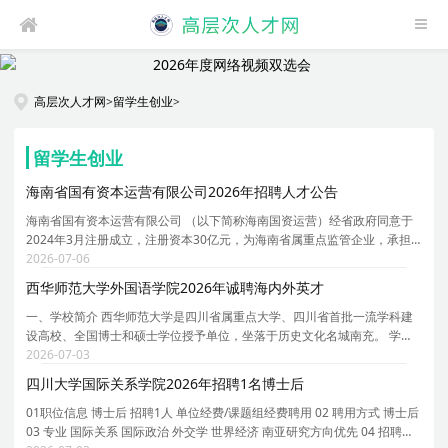
高层次人才网
>
留学生创业
>
留学生创业
海南省国有资本运营有限公司2026年招聘人才公告
海南省国有资本运营有限公司 （以下简称海南国资运营）经省政府同意于
2024年3月注册成立，注册资本30亿元，为海南省属重点监管企业，承担
省级层面全局性、战略性负责国有资本运作职能。截至2025年末，资产总
2026-07-06
额达252.63亿元，研发投入连续两年突破1亿元，高新
西华师范大学外国语学院2026年诚聘海内外英才
一、学校简介 西华师范大学是四川省属重点大学、四川省首批一流学科建
设高校、全国博士和硕士学位授予单位，坐落于历史文化名城南充。 学科
门类齐全。学校现有 2 个博士学位授权一级学科， 20 个硕士学位授权一级
2026-07-03
学科， 18 个硕士专业学位授权类别。 78 个本
四川大学国际关系学院2026年招聘1名博士后
01职位信息 博士后 招聘1人 单位经费/课题组经费聘用 02 聘用方式 博士后
03 专业 国际关系 国际政治 外交学 世界经济 南亚研究方向优先 04 招聘时