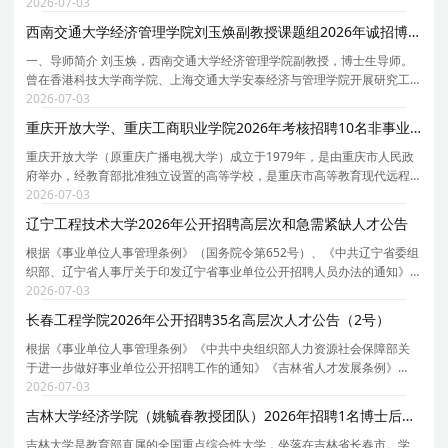
间 截止时间：2026.09.30 / 23:59:59 05 招聘单位 四川大学-国际关系学院
2026-07-03
06 应聘条件 博士学位 07 岗位职责:
西南交通大学经济管理学院刘玉焕副教授课题组2026年诚招博士后
一、导师简介 刘玉焕，西南交通大学经济管理学院副教授，博士生导师。
曾在香港科技大学商学院、上海交通大学安泰经济与管理学院开展研究工
作。主持国家自然科学资金、国家社科基金等 5 项国家及省部级项科研项
2026-07-03
目，近年来在《管理世界》、《管理科学学报》、
重庆开放大学、重庆工商职业学院2026年考核招聘10名非事业编制博士人才公告（第一批）
重庆开放大学（原重庆广播电视大学）成立于1979年，是由重庆市人民政
府举办，经教育部批准独立设置的高等学校，是重庆市高等教育现代远程
教育中心、重庆市社区教育服务指导中心。2005年，创办了重庆工商职业
2026-07-03
学院，与重庆开放大学实行一套班子、两块牌子的管
辽宁工程技术大学2026年公开招聘高层次和急需紧缺人才公告
根据《事业单位人事管理条例》（国务院令第652号）、《中共辽宁省委组
织部、辽宁省人事厅关于印发辽宁省事业单位公开招聘人员办法的通知》
（辽人发[2007]1号）、《中共辽宁省委组织部、辽宁省人社厅转发中组
2026-07-03
部、人社部关于进一步规范事业单位公开招聘工作的
长春工程学院2026年公开招聘35名高层次人才公告（2号）
根据《事业单位人事管理条例》《中共中央组织部人力资源社会保障部关
于进一步做好事业单位公开招聘工作的通知》《吉林省人才发展条例》
《吉林省人民政府办公厅转发关于全面建立和进一步完善全省事业单位新
2026-07-03
进人员公开招聘制度意见的通知》《关于创新优化人事
吉林大学经济学院（姚毓春教授团队）2026年招聘1名博士后启事
吉林大学是教育部直属的全国重点综合性大学，坐落在吉林省长春市。学