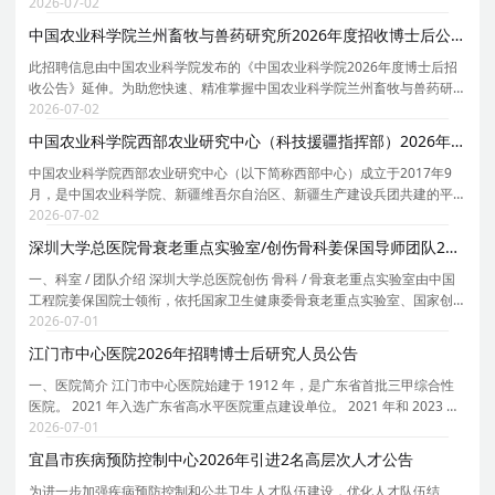
员暂行办法》（甘办发[2011]22号）《关于省直事业单位引进高层次和急
2026-07-02
需紧缺人才相关工作的补充通知》（甘组通字[2019]
中国农业科学院兰州畜牧与兽药研究所2026年度招收博士后公告
此招聘信息由中国农业科学院发布的《中国农业科学院2026年度博士后招
收公告》延伸。为助您快速、精准掌握中国农业科学院兰州畜牧与兽药研
究所的招聘详情， 现特别针对中国农业科学院兰州畜牧与兽药研究所的岗
2026-07-02
位信息与报考要点单独说明。 为保证您获取的招聘
中国农业科学院西部农业研究中心（科技援疆指挥部）2026年引进高层次人才公告
中国农业科学院西部农业研究中心（以下简称西部中心）成立于2017年9
月，是中国农业科学院、新疆维吾尔自治区、新疆生产建设兵团共建的平
台性、应用性、综合性农业科学研究机构。2022年6月，中国农业科学院推
2026-07-02
进落实举院援疆战略，在西部中心加挂中国农业科学
深圳大学总医院骨衰老重点实验室/创伤骨科姜保国导师团队2026年招聘博士后公告（长期有效）
一、科室 / 团队介绍 深圳大学总医院创伤 骨科 / 骨衰老重点实验室由中国
工程院姜保国院士领衔，依托国家卫生健康委骨衰老重点实验室、国家创
伤医学中心和深圳市创伤救治临床医学研究中心平台。该团队由中国工程
2026-07-01
院院士姜保国领衔，主要聚焦于创伤救治体系、
江门市中心医院2026年招聘博士后研究人员公告
一、医院简介 江门市中心医院始建于 1912 年，是广东省首批三甲综合性
医院。 2021 年入选广东省高水平医院重点建设单位。 2021 年和 2023 年
度在全国三级公立医院绩效监测中获 A+ 等级，位居全国三级综合医院前
2026-07-01
10% 。 2022 年顺利通过三甲医院等级复审。 医
宜昌市疾病预防控制中心2026年引进2名高层次人才公告
为进一步加强疾病预防控制和公共卫生人才队伍建设，优化人才队伍结