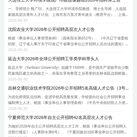
一、导师简介 甄广印，大连理工大学环境学院教授、博士生导师，入选国
家级高层次青年人才计划、上海市东方英才青年拔尖（教育平台）、上海
高校特聘教授（东方学者）、福建省闽江学者讲座教授、上海市浦江人才
2026-06-30
计划（ A 类）、上海市教育工会申教名匠、上海市
沈阳农业大学2026年公开招聘高层次人才公告
根据《事业单位人事管理条例》（国务院令第652号）、《中共辽宁省委组
织部、辽宁省人事厅关于印发辽宁省事业单位公开招聘人员办法的通知》
（辽人发[2007]1号）、《中共辽宁省委组织部、辽宁省人社厅转发中组
2026-06-30
部、人社部关于进一步规范事业单位公开招聘工作的
延边大学2026年全球公开招聘工学类学科带头人
延边大学（Yanbian University）始建于1949年，是中国共产党较早在少数
民族地区建立的高校之一，坐落在享有教育之乡美誉的吉林省延边朝鲜族
自治州首府延吉市，2017年在珲春市设立新校区，学校在教育固边、人才
2026-06-30
兴边、科技强边、产业富边、学术戍边、文化润边
吉林交通职业技术学院2026年公开招聘5名高级人才公告（3号）
为优化师资队伍结构，促进学校高质量发展，学校面向社会公开招聘事业
编制博士人才。根据《事业单位人事管理条例》《中共中央组织部人力资
源社会保障部关于进一步做好事业单位公开招聘工作的通知》《吉林省人
2026-06-30
才发展条例》《吉林省人民政府办公厅转发关于全面
宁夏师范大学2026年自主公开招聘42名高层次人才公告
为做好2026年自主公开招聘高层次人才工作，根据《事业单位公开招聘人
员暂行规定》（人事部令第6号）、《宁夏回族自治区事业单位公开招聘工