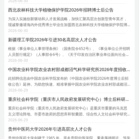
作人员实施办法》（宁政办规发〔2023〕9号）和学校高层次人才引进有关
2026-06-30
规定，现就2026年自主公开招聘高层次人才有关事
西北农林科技大学植物保护学院2026年招聘博士后公告
为深入实施创新驱动和人才发展战略，加快汇聚高层次创新型青年英才，
现诚挚邀请海内外优秀博士毕业生加盟西北农林科技大学植物保护学院博
士后队伍，从事科学研究工作，与我们共谋发展。 一、基本应聘条件 1、
2026-06-30
遵纪守法，具有良好的思想品德，无违法违纪记录；
新疆理工学院2026年引进30名高层次人才公告
根据《事业单位人事管理条例》（国务院令652号）、《事业单位公开招聘
人员暂行规定》（人事部令6号）、《关于印发自治区事业单位面向社会公
开招聘工作人员办法的通知》（新人社发〔2013〕141号）要求，经学校
2026-06-30
党委常委会研究，现组织实施202 6 年面向社会公开
中国农业科学院农业农村部成都沼气科学研究所2026年度招收18名博士后公告
此招聘信息由中国农业科学院发布的《中国农业科学院2026年度博士后招
收公告》延伸。为助您快速、精准掌握中国农业科学院农业农村部成都沼
气科学研究所的招聘详情， 现特别针对中国农业科学院农业农村部成都沼
2026-06-29
气科学研究所的岗位信息与报考要点单独说明。 为
重庆社会科学院（重庆市人民政府发展研究中心）博士后科研工作站2026年度招收博士后简章
重庆社会科学院（重庆市人民政府发展研究中心）是重庆市重要的马克思
主义理论阵地、市委市政府的思想库和智囊团、综合性人文社会科学研究
机构。重庆社会科学院（重庆市人民政府发展研究中心）博士后科研工作
2026-06-29
站为国家级博士后科研工作站，根据工作安排，现面
贵州中医药大学2026年引进高层次人才公告
贵州中医药大学创建于 1965 年，原名贵阳中医学院。秉承厚德明志，笃学