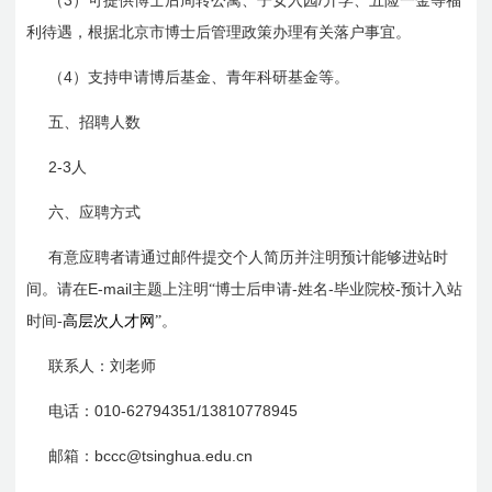
（
）可提供博士后周转公寓、子女入园
升学、五险一金等福
利待遇，根据北京市博士后管理政策办理有关落户事宜。
4
（
）支持申请博后基金、青年科研基金等。
五、招聘人数
2-3
人
六、应聘方式
有意应聘者请通过邮件提交个人简历并注明预计能够进站时
E-mail
-
-
-
间
。请在
主题上注明“博士后申请
姓名
毕业院校
预计入站
时间-
高层次人才网
”。
联系人：
刘
老师
010-62794351/13810778945
电话：
bccc@tsinghua.edu.cn
邮箱：