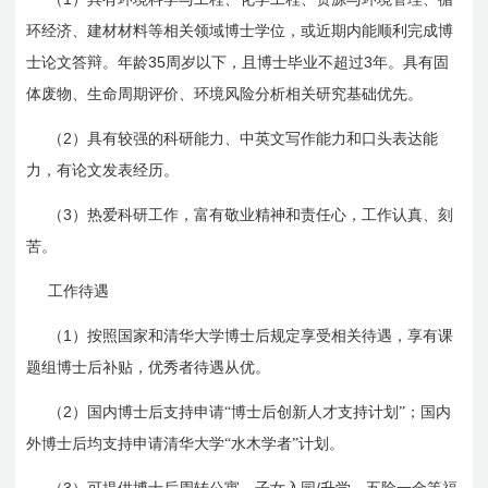
环经济、建材材料等相
关领域
博士学位，或近期内能顺
利完成
博
35
3
士论文答辩。年龄
周岁以下，且博士毕业不超过
年。具有固
体废物、生命周期评价、环境风险分析相关研究基础优先。
2
（
）具有较强的科研能力、中英文写作能力和口头表达能
力，有论文发表经历。
3
（
）热爱科研工作，富有敬业精神和责任心，工作认真、刻
苦。
工作待遇
1
（
）按照国家和清
华大学
博士后规定享受相关待遇，享有课
题组博士后补贴，优秀者待遇从优。
2
（
）
国内
博士后支持申请“博士后创新人才支持计划”；
国内
外
博士后均支持申请清华大学“水木学者”计划。
3
/