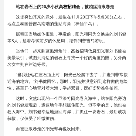
站在岩石上的20岁小伙
高校招聘
会，被凶猛海浪卷走
这场突如其来的意外，发生在11月20日下午5点30分左右，
地点是泰国普吉岛南端的蓬贴海角（神仙半岛）。
据泰国当地媒体报道，事发前，阳光和同为交换生的刘书健
等3人，趁着考试前夕的休息周，结伴到普吉岛游玩。
当他们一起来到蓬贴海角时，
高校招聘信息
阳光和刘书健被
美景吸引，试图到海边的岩石上寻找一个好的角度拍照，另外两
名女生则在岸边等候。
“当我还站在崖石顶上时，阳光已经爬下去了，并走到非常接
近海的地方。”刘书健回忆，那时，阳光并没意识到这样做的危险
性，甚至开心地背对着大海，举起双臂，摆好姿势准备拍照。
这时，突然出现的一个巨浪将阳光卷入海中，站在阳光旁边
的刘书健发现后，迅速地伸手想抓住阳光。但不幸的是，他也被
卷入海中。刘书健幸运地游回海岸，并抓住一块岩石，最后成功
获救，仅仅受了轻微擦伤。
而被巨浪卷走的阳光却再也没回来。