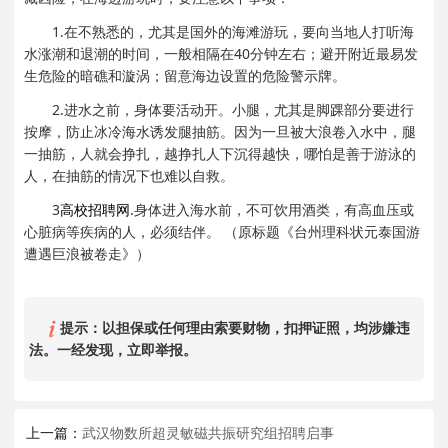
1.在不熟悉的，尤其是国外的海滩游玩，要向当地人打听海
水涨潮和退潮的时间，一般相隔在40分钟左右；避开附近最易发
生危险的暗礁和漩涡；留意海边设置的危险警示牌。
2.进水之前，身体要活动开。小腿，尤其是脚踝部分要进行
按摩，防止冰冷海水诱发腿抽筋。因为一旦被大浪卷入水中，腿
一抽筋，人就会挣扎，越挣扎人下沉得越快，哪怕是善于游泳的
人，在抽筋的情况下也难以自救。
3
高校招聘网
.身体进入海水前，不可饮用酒类，有高血压或
心脏病等疾病的人，必须结伴。 （原标题《台州理科状元泰国游
遭遇巨浪被卷走》）
提示：以担保或任何理由索要财物，扣押证照，均涉嫌违
法。一经发现，立即举报。
上一篇：
武汉物数所超灵敏磁共振研究组招聘启事