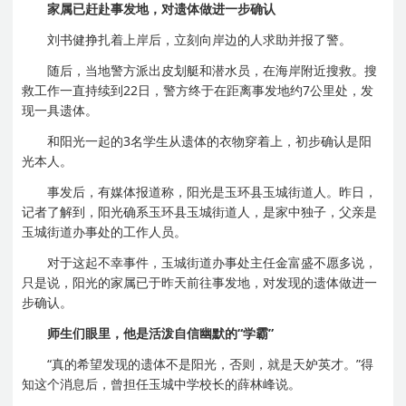
家属已赶赴事发地，对遗体做进一步确认
刘书健挣扎着上岸后，立刻向岸边的人求助并报了警。
随后，当地警方派出皮划艇和潜水员，在海岸附近搜救。搜
救工作一直持续到22日，警方终于在距离事发地约7公里处，发
现一具遗体。
和阳光一起的3名学生从遗体的衣物穿着上，初步确认是阳
光本人。
事发后，有媒体报道称，阳光是玉环县玉城街道人。昨日，
记者了解到，阳光确系玉环县玉城街道人，是家中独子，父亲是
玉城街道办事处的工作人员。
对于这起不幸事件，玉城街道办事处主任金富盛不愿多说，
只是说，阳光的家属已于昨天前往事发地，对发现的遗体做进一
步确认。
师生们眼里，他是活泼自信幽默的“学霸”
“真的希望发现的遗体不是阳光，否则，就是天妒英才。”得
知这个消息后，曾担任玉城中学校长的薛林峰说。